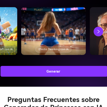
aft con IA
Efecto Twerking con IA
Generar
Preguntas Frecuentes sobre