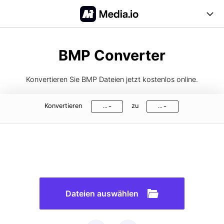
Online Tools
BMP Converter
Desktop Tool
Konvertieren Sie BMP Dateien jetzt kostenlos online.
Abo-Optionen
Konvertieren
zu
...
...
Blog
Support
Anmelden
Registrieren
FAQs
Anleitung
Dateien auswählen
Unterstützte Formate