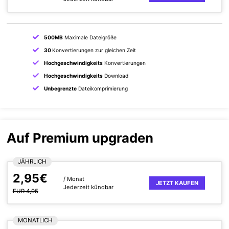
500MB
Maximale Dateigröße
30
Konvertierungen zur gleichen Zeit
Hochgeschwindigkeits
Konvertierungen
Hochgeschwindigkeits
Download
Unbegrenzte
Dateikomprimierung
Auf Premium upgraden
JÄHRLICH
2,95€
/ Monat
JETZT KAUFEN
Jederzeit kündbar
EUR 4,95
MONATLICH