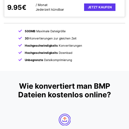
/ Monat
9.95€
JETZT KAUFEN
Jederzeit kündbar
500MB
Maximale Dateigröße
30
Konvertierungen zur gleichen Zeit
Hochgeschwindigkeits
Konvertierungen
Hochgeschwindigkeits
Download
Unbegrenzte
Dateikomprimierung
Wie konvertiert man BMP
Dateien kostenlos online?