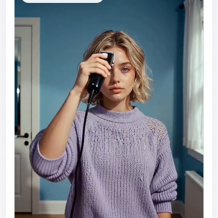
remoção realista de cabelo passo a passo, com
caminhos raspados visíveis aparecendo
naturalmente no couro cabeludo. O cabelo cai
gradualmente em pequenos fios e partículas. Inclua
planos fechados da máquina se movendo pela
cabeça, revelação realista da textura do couro
cabeludo, movimento sutil da cabeça e movimento
natural da mão. Adicione movimento de câmera
cinematográfico suave, leve realismo de câmera na
mão, profundidade de campo suave, energia viral
de transformação do TikTok e cortes sincronizados
com a batida. Mantenha o movimento fluido e
altamente realista. A cena final revela uma cabeça
completamente raspada e careca com expressão
confiante e iluminação cinematográfica limpa. Ultra
realista, estética cinematográfica de mídia social,
detalhes realistas do couro cabeludo, assistência
suave de transformação com IA, textura natural da
pele, vídeo vertical 9:16, alto detalhe, física realista,