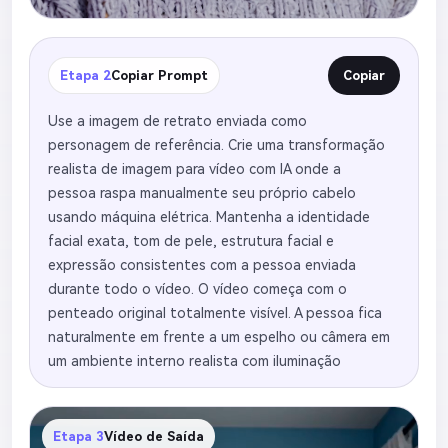
Etapa 2
Copiar Prompt
Copiar
Use a imagem de retrato enviada como
personagem de referência. Crie uma transformação
realista de imagem para vídeo com IA onde a
pessoa raspa manualmente seu próprio cabelo
usando máquina elétrica. Mantenha a identidade
facial exata, tom de pele, estrutura facial e
expressão consistentes com a pessoa enviada
durante todo o vídeo. O vídeo começa com o
penteado original totalmente visível. A pessoa fica
naturalmente em frente a um espelho ou câmera em
um ambiente interno realista com iluminação
cinematográfica suave. Ela levanta lentamente a
máquina de cortar cabelo elétrica e começa a raspar
da linha frontal do cabelo para trás. Mostre a
Etapa 3
Vídeo de Saída