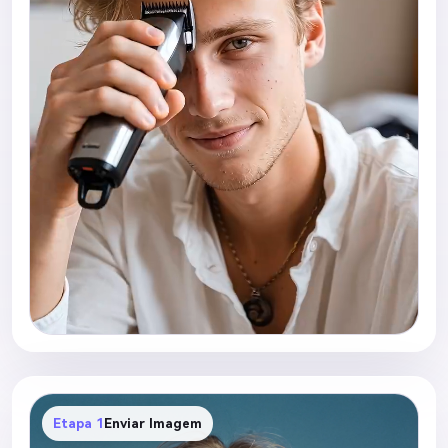
cabeludo, movimento sutil da cabeça e movimento
natural da mão. Adicione movimento de câmera
cinematográfico suave, leve realismo de câmera na
mão, profundidade de campo suave, energia viral
de transformação do TikTok e cortes sincronizados
com a batida. Mantenha o movimento fluido e
altamente realista. A cena final revela uma cabeça
completamente raspada e careca com expressão
confiante e iluminação cinematográfica limpa. Ultra
realista, estética cinematográfica de mídia social,
detalhes realistas do couro cabeludo, assistência
suave de transformação com IA, textura natural da
pele, vídeo vertical 9:16, alto detalhe, física realista,
transformação emocionalmente satisfatória.
Etapa 1
Enviar Imagem