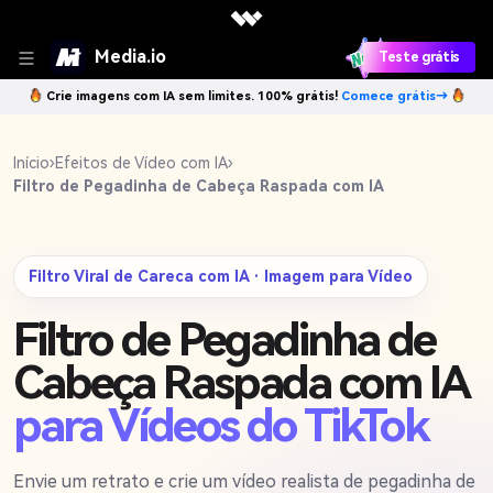
Media.io
Teste grátis
Crie imagens com IA sem limites. 100% grátis!
Comece grátis→
Início
›
Efeitos de Vídeo com IA
›
Filtro de Pegadinha de Cabeça Raspada com IA
Filtro Viral de Careca com IA · Imagem para Vídeo
Filtro de Pegadinha de
Cabeça Raspada com IA
para Vídeos do TikTok
Envie um retrato e crie um vídeo realista de pegadinha de