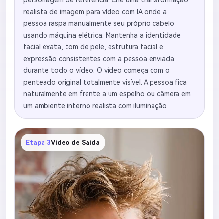
realista de imagem para vídeo com IA onde a
pessoa raspa manualmente seu próprio cabelo
usando máquina elétrica. Mantenha a identidade
facial exata, tom de pele, estrutura facial e
expressão consistentes com a pessoa enviada
durante todo o vídeo. O vídeo começa com o
penteado original totalmente visível. A pessoa fica
naturalmente em frente a um espelho ou câmera em
um ambiente interno realista com iluminação
cinematográfica suave. Ela levanta lentamente a
máquina de cortar cabelo elétrica e começa a raspar
da linha frontal do cabelo para trás. Mostre a
Etapa 3
Vídeo de Saída
remoção realista de cabelo passo a passo, com
caminhos raspados visíveis aparecendo
naturalmente no couro cabeludo. O cabelo cai
gradualmente em pequenos fios e partículas. Inclua
planos fechados da máquina se movendo pela
cabeça, revelação realista da textura do couro