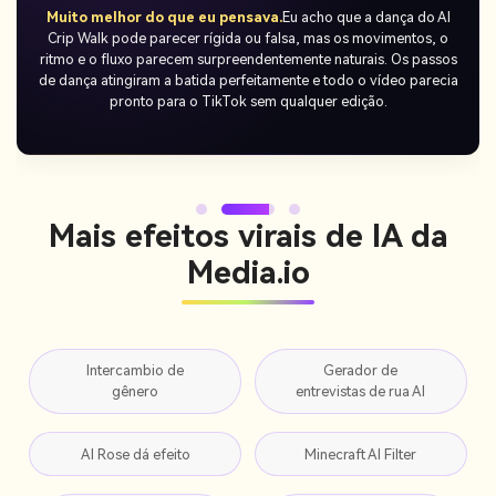
Capturou a tendência de C-Walk com inteligência artificial
– e funcionou.
Usei uma dica pronta, gerei o vídeo e compartilhei
no TikTok no mesmo dia. As pessoas gostam da atmosfera da
costa oeste e continuam me perguntando como eu faço isso. O
post rapidamente ganhou visualizações e entrou na tendência.
Mais efeitos virais de IA da
Media.io
Intercambio de
Gerador de
gênero
entrevistas de rua AI
AI Rose dá efeito
Minecraft AI Filter