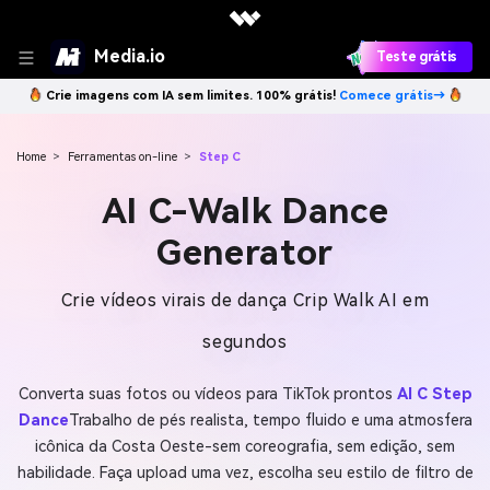
Media.io
Teste grátis
Crie imagens com IA sem limites. 100% grátis!
Comece grátis→
Home
>
Ferramentas on-line
>
Step C
AI C-Walk Dance
Generator
Crie vídeos virais de dança Crip Walk AI em
segundos
Converta suas fotos ou vídeos para TikTok prontos
AI C Step
Dance
Trabalho de pés realista, tempo fluido e uma atmosfera
icônica da Costa Oeste-sem coreografia, sem edição, sem
habilidade. Faça upload uma vez, escolha seu estilo de filtro de