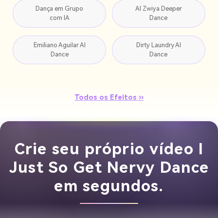
Dança em Grupo
AI Zwiya Deeper
com IA
Dance
Emiliano Aguilar AI
Dirty Laundry AI
Dance
Dance
Todos os Efeitos ››
Crie seu próprio vídeo I
Just So Get Nervy Dance
em segundos.