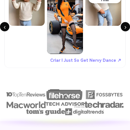
Final
‹
›
Criar I Just So Get Nervy Dance ↗