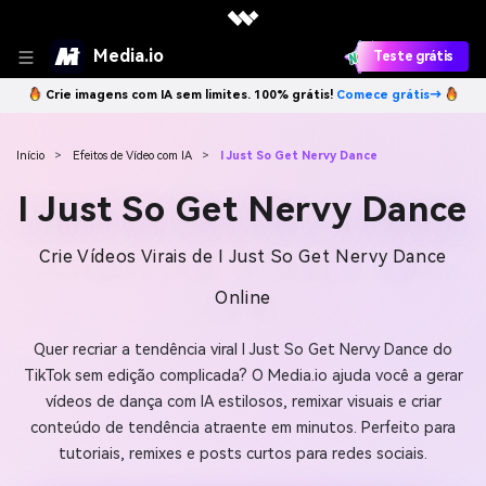
Media.io
Teste grátis
Crie imagens com IA sem limites. 100% grátis!
Comece grátis→
Início
>
Efeitos de Vídeo com IA
>
I Just So Get Nervy Dance
I Just So Get Nervy Dance
Crie Vídeos Virais de I Just So Get Nervy Dance
Online
Quer recriar a tendência viral I Just So Get Nervy Dance do
TikTok sem edição complicada? O Media.io ajuda você a gerar
vídeos de dança com IA estilosos, remixar visuais e criar
conteúdo de tendência atraente em minutos. Perfeito para
tutoriais, remixes e posts curtos para redes sociais.