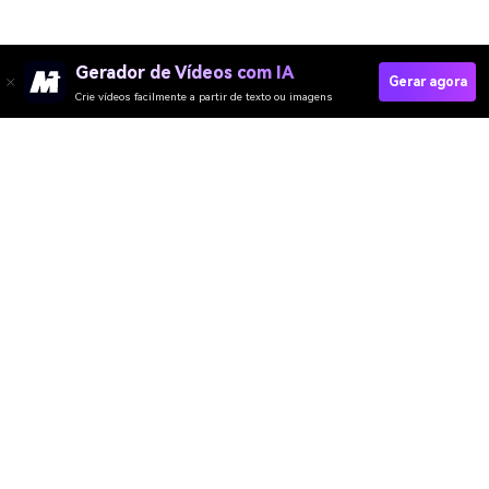
Gerador de Vídeos com IA
Gerar agora
Crie vídeos facilmente a partir de texto ou imagens
Try I Just So Get Nervy Dance Now →
Media.io Online Tools Quality Rating：
4.7 (162,357 Votes)
Gerador de Vídeo
Gerador de Imagens
Gerador de Música