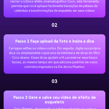
recriar o icônico efeito cinematográfico Coco, esta ferramenta
permite que você aplique facilmente transições de pétalas de
caléndula e transformações de esqueleto em seus vídeos.
02
Passo 2 Faça upload da foto e insira a dica
Carregue selfies ou vídeos curtos. Em seguida, digite sua própria
dica-ou simplesmente copie uma da biblioteca de dicas do filtro
Coco abaixo. Essas dicas ajudam a IA a preservar seus traços
faciais, ao mesmo tempo em que adiciona padrões de ossos
coloridos inspirados na Día de los Muertos.
03
Passo 3 Gere e salve seu vídeo de efeito de
esqueleto
Click "
Gerar
", observando as pétalas cobrindo sua cena e