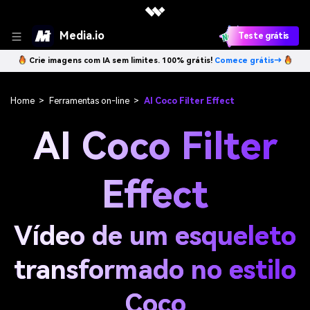
Media.io
Teste grátis
Crie imagens com IA sem limites. 100% grátis!
Comece grátis→
Home
>
Ferramentas on-line
>
AI Coco Filter Effect
AI Coco Filter
Effect
Vídeo de um esqueleto
transformado no estilo
Coco