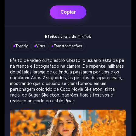
Copiar
Efeitos virais de TikTok
Trendy
Vírus
Transformações
Crie imagens com
Efeito de vídeo curto estilo vibrato: o usuário está de pé
IA sem limites.
na frente e fotografado na câmera. De repente, milhares
de pétalas laranja de calêndula passaram por trás e os
100% grátis!
engoliram. Após 2 segundos, as pétalas desapareceram,
mostrando que o usuário se transformou em um
personagem colorido de Coco Movie Skeleton, tinta
Comece Grátis →
facial de Sugar Skeleton, padrões florais festivos e
realismo animado ao estilo Pixar.