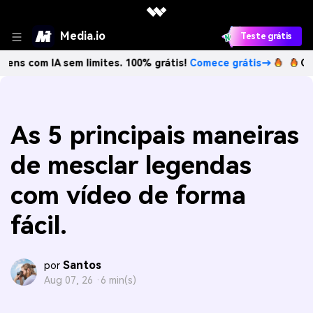
Media.io
Teste grátis
m IA sem limites. 100% grátis!
Comece grátis→
Crie image
As 5 principais maneiras
de mesclar legendas
com vídeo de forma
fácil.
Santos
por
Aug 07, 26 ·
6 min(s)