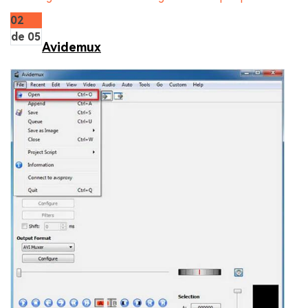
02
de 05
Avidemux