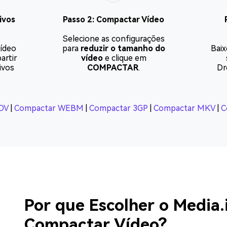
ivos
Passo 2: Compactar Vídeo
Selecione as configurações
vídeo
para
reduzir o tamanho do
Baix
artir
vídeo
e clique em
ivos
COMPACTAR
.
Dr
OV
|
Compactar WEBM
|
Compactar 3GP
|
Compactar MKV
|
C
Por que Escolher o Media.
Compactar Vídeo?