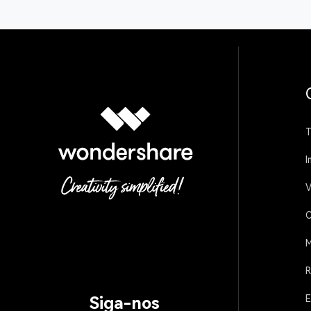
T
I
V
C
M
R
E
Siga-nos