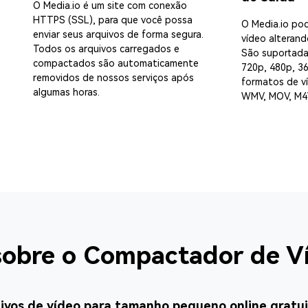
O Media.io é um site com conexão
HTTPS (SSL), para que você possa
O Media.io po
enviar seus arquivos de forma segura.
vídeo alterand
Todos os arquivos carregados e
São suportada
compactados são automaticamente
720p, 480p, 36
removidos de nossos serviços após
formatos de v
algumas horas.
WMV, MOV, M4V
sobre o Compactador de Ví
ivos de vídeo para tamanho pequeno online gratu