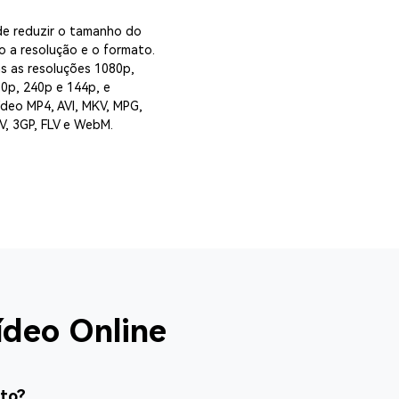
de reduzir o tamanho do
o a resolução e o formato.
s as resoluções 1080p,
0p, 240p e 144p, e
ídeo MP4, AVI, MKV, MPG,
, 3GP, FLV e WebM.
deo Online
ito?