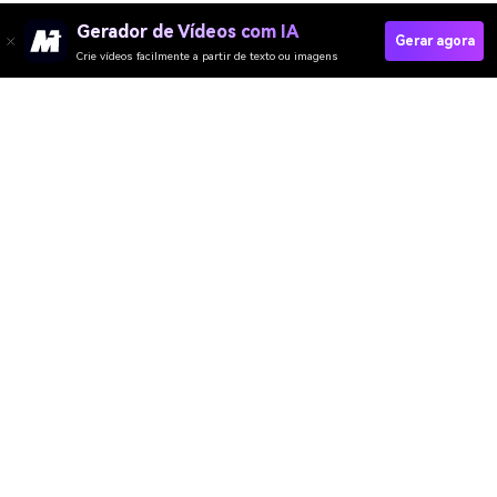
Gerador de Vídeos com IA
Gerar agora
Crie vídeos facilmente a partir de texto ou imagens
Comece A Desfocar Agora
Media.io Online Tools
Quality Rating:
4.8
(215,357 Votes)
Gerador de Vídeo
Gerador de Imagens
Gerador de Música
Templates & Filtros