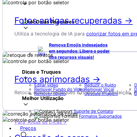
Fotos antigas recuperadas →
Dicas Populares
Utiliza a tecnologia de IA para
colorizar fotos em pr
Remova Emojis indesejados
em segundos: Libere o poder
dos recursos visuais!
Dicas e Truques
Fotos aprimoradas →
Editar vídeo
Reduzir o Ruído
D
Remover Fundo do Vídeo
Remover Vocal
D
Retoca, elimina desfoques e ruídos com perfeição, 
Remover objeto
Upscale Imagem
D
Melhor Utilização
Suporte de Contato
Formatos Suportados
Para Todas as Dicas >
Preços