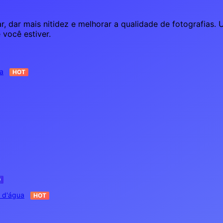
r, dar mais nitidez e melhorar a qualidade de fotografias
você estiver.
a
HOT
O
 d'água
HOT