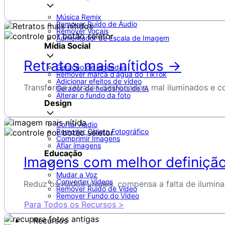
Música Remix
Remover Ruído de Áudio
Remover Vocais
Aumentador de Escala de Imagem
Mídia Social
Retratos mais nítidos →
Geração de legendas
Remover marca d'água do TikTok
Adicionar efeitos de vídeo
Transforma retratos desfocados, mal iluminados e c
Gerador de headshots de IA
Alterar o fundo da foto
Design
Cortar Áudio
Remover Objeto Fotográfico
Comprimir Imagens
Afiar imagens
Educação
Imagens com melhor definiçã
Mudar a Voz
Converter Vídeos
Reduz os ruídos visuais, compensa a falta de ilumi
Remover Ruído de Vídeo
Remover Fundo do Vídeo
Para Todos os Recursos >
Recursos