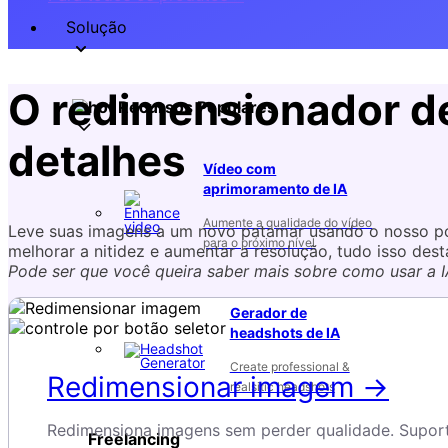
Solução
O redimensionador de 
Recursos Populares
detalhes
Vídeo com
aprimoramento de IA
Aumente a qualidade do vídeo
Leve suas imagens a um novo patamar usando o nosso po
para o próximo nível
melhorar a nitidez e aumentar a resolução, tudo isso des
Pode ser que você queira saber mais sobre como usar a 
Gerador de
headshots de IA
Create professional &
Redimensionar imagem →
realsitic headshots
Redimensiona imagens sem perder qualidade. Suport
Freelancing