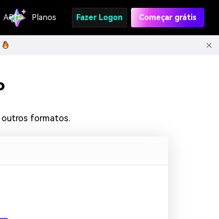
API
Planos
Fazer Logon
Começar grátis
P
 outros formatos.