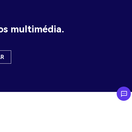
vos multimédia.
AR