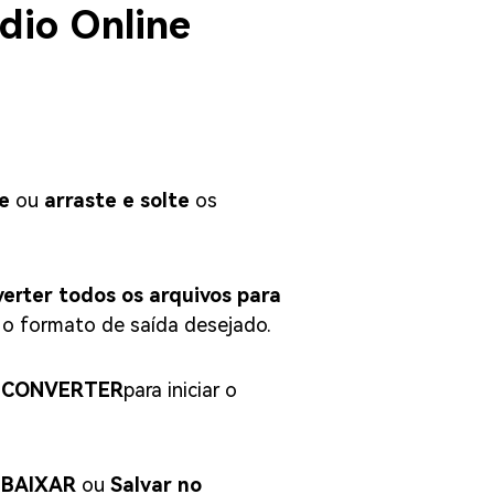
dio Online
e
ou
arraste e solte
os
erter todos os arquivos para
 o formato de saída desejado.
o
CONVERTER
para iniciar o
o
BAIXAR
ou
Salvar no