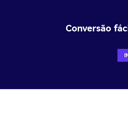
Conversão fáci
I