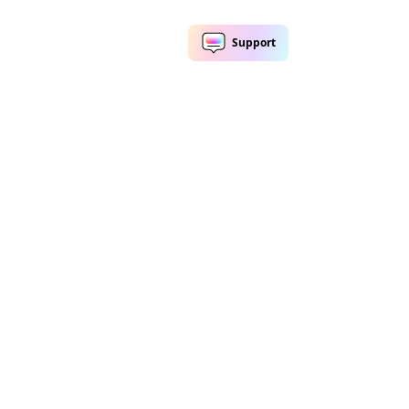
or de Música
Removedor de marca d'água
a Música
Remover Roupa da Foto
e Voz IA
Remover Emoji da Imagem
r de Áudio
Remover Texto do Vídeo
r de Voz
Remover Pessoas da Foto
de Ruído
Remover Fundo do Vídeo