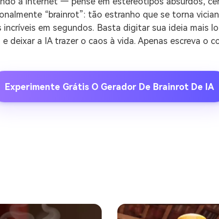
nando a internet — pense em estereótipos absurdos, c
ncionalmente “brainrot”: tão estranho que se torna vici
os incríveis em segundos. Basta digitar sua ideia mai
e deixar a IA trazer o caos à vida. Apenas escreva o c
Experimente Grátis O Gerador De Brainrot De IA