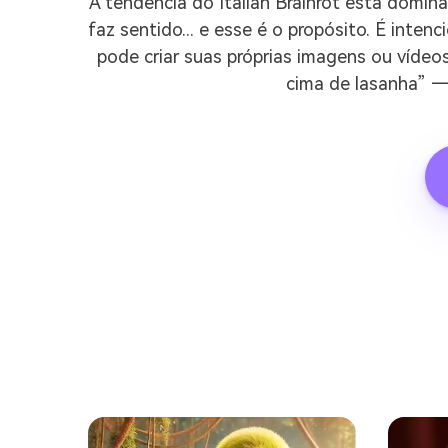
A tendência do Italian Brainrot está domi
faz sentido... e esse é o propósito. É inte
pode criar suas próprias imagens ou víde
cima de lasanha” — 