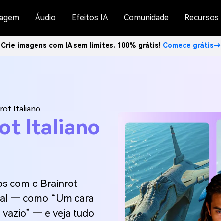
agem
Áudio
Efeitos IA
Comunidade
Recursos
Crie imagens com IA sem limites. 100% grátis!
Comece grátis→
rot Italiano
ot Italiano
os com o Brainrot
real — como “Um cara
u vazio” — e veja tudo