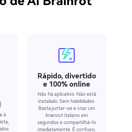
o de AI Brainrot
Rápido, divertido
e 100% online
Não há aplicativo. Não está
instalado. Sem habilidades.
l
Basta juntar-se e criar um
e à
brainrot italiano em
ista,
segundos e compartilhá-lo
idos
imediatamente. É confuso,