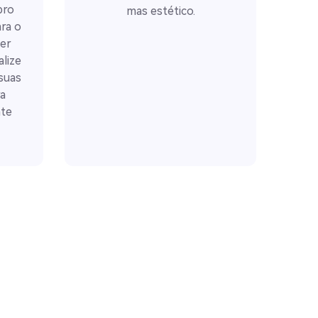
bro
mas estético.
ara o
uer
lize
suas
a
nte