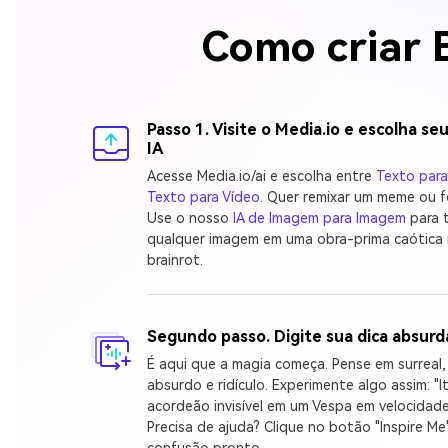
Como criar B
Passo 1. Visite o Media.io e escolha s
IA
Acesse Media.io/ai e escolha entre
Texto par
Texto para Vídeo
. Quer remixar um meme ou f
Use o nosso
IA de Imagem para Imagem
para 
qualquer imagem em uma obra-prima caótica 
brainrot.
Segundo passo. Digite sua dica absurd
É aqui que a magia começa. Pense em surreal
absurdo e ridículo. Experimente algo assim: "I
acordeão invisível em um Vespa em velocidade
Precisa de ajuda? Clique no botão "Inspire M
confusão pronto.