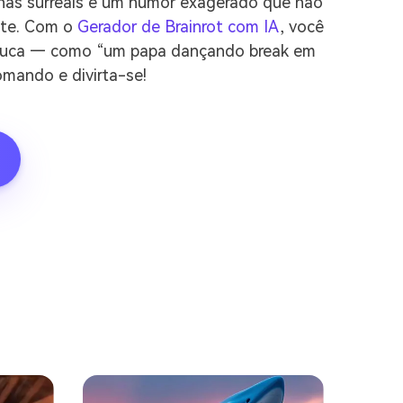
enas surreais e um humor exagerado que não
ante. Com o
Gerador de Brainrot com IA
, você
s louca — como “um papa dançando break em
omando e divirta-se!