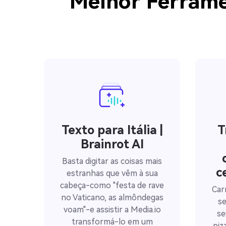
Melhor Ferramen
Texto para Itália |
T
Brainrot AI
Basta digitar as coisas mais
c
estranhas que vêm à sua
cabeça-como "festa de rave
Car
no Vaticano, as almôndegas
se
voam"-e assistir a Media.io
se
transformá-lo em um
piz