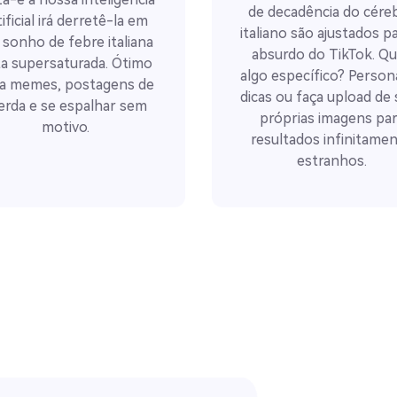
de decadência do cére
tificial irá derretê-la em
italiano são ajustados p
sonho de febre italiana
absurdo do TikTok. Q
ta supersaturada. Ótimo
algo específico? Persona
a memes, postagens de
dicas ou faça upload de 
rda e se espalhar sem
próprias imagens par
motivo.
resultados infinitame
estranhos.