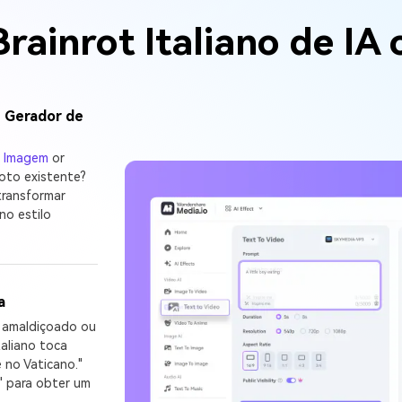
rainrot Italiano de IA
eu Gerador de
a Imagem
or
oto existente?
transformar
no estilo
a
, amaldiçoado ou
taliano toca
 no Vaticano."
e" para obter um