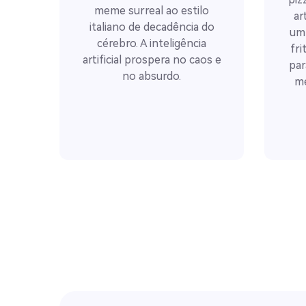
meme surreal ao estilo
ar
italiano de decadência do
um 
cérebro. A inteligência
fri
artificial prospera no caos e
par
no absurdo.
me