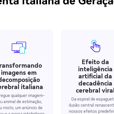
ta Italiana de Geraçã
Efeito da
ransformando
inteligência
imagens em
artificial da
decomposição
decadência
erebral italiana
cerebral vira
regue qualquer imagem-
Da espiral de espaguet
u animal de estimação,
ilusão central renascent
u rosto, um anúncio de
nossos efeitos predefin
za-e a nossa inteligência