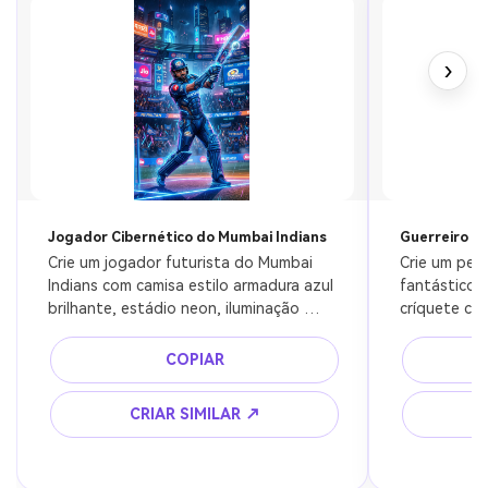
›
Jogador Cibernético do Mumbai Indians
Guerreiro F
Crie um jogador futurista do Mumbai 
Crie um pers
Indians com camisa estilo armadura azul 
fantástico 
brilhante, estádio neon, iluminação 
críquete com
cyberpunk, ultra detalhado, 8k
azul, céu dra
cinematográ
COPIAR
CRIAR SIMILAR ↗