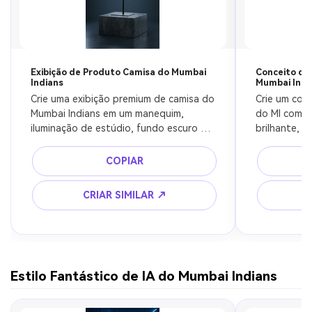
Exibição de Produto Camisa do Mumbai
Conceito de
Indians
Mumbai Indi
Crie uma exibição premium de camisa do 
Crie um conc
Mumbai Indians em um manequim, 
do MI com b
iluminação de estúdio, fundo escuro em 
brilhante, fu
degradê, textura ultra nítida, estilo de 
apresentação
fotografia de produto, 8k
detalhado
COPIAR
CRIAR SIMILAR ↗
Estilo Fantástico de IA do Mumbai Indians