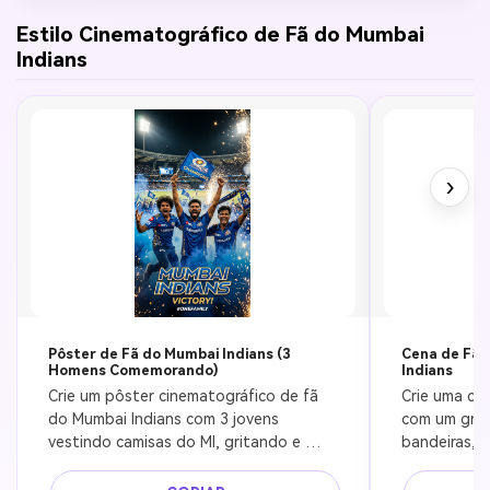
Estilo Cinematográfico de Fã do Mumbai
Indians
›
Pôster de Fã do Mumbai Indians (3
Cena de Fãs
Homens Comemorando)
Indians
Crie um pôster cinematográfico de fã 
Crie uma cen
do Mumbai Indians com 3 jovens 
com um grup
vestindo camisas do MI, gritando e 
bandeiras, v
comemorando vitória, fumaça azul e 
rostos pinta
faíscas douradas, estádio de críquete à 
luzes do est