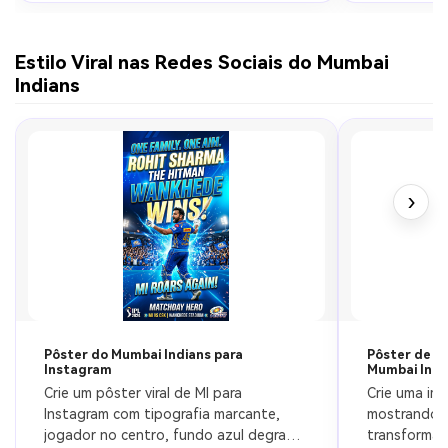
Estilo Viral nas Redes Sociais do Mumbai
Indians
›
Pôster do Mumbai Indians para
Pôster de T
Instagram
Mumbai Indi
Crie um pôster viral de MI para 
Crie uma ima
Instagram com tipografia marcante, 
mostrando a
jogador no centro, fundo azul degradê, 
transformaç