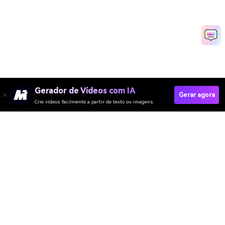
Gerador de Vídeos com IA
Gerar agora
Crie vídeos facilmente a partir de texto ou imagens
Crie Sua Própria Camisa Mumbai Indians Com IA Agora
Media.io Online Tools Quality Rating：
4.7 (162,357 Votes)
Gerador de Vídeo