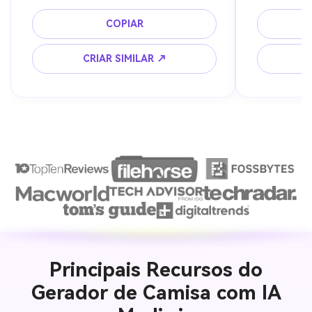
efeitos brilhantes, design esportivo 
iluminação c
moderno
contraste, e
COPIAR
CRIAR SIMILAR ↗
Principais Recursos do
Gerador de Camisa com IA