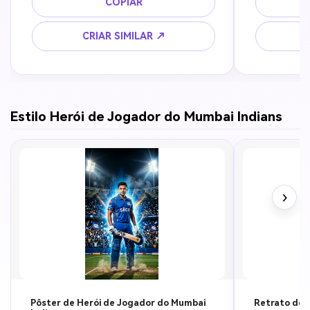
COPIAR
noite, ultra realista, iluminação de alto 
profundidad
contraste, 8k, pôster esportivo 
cinematográf
CRIAR SIMILAR ↗
dramático
Estilo Herói de Jogador do Mumbai Indians
›
Pôster de Herói de Jogador do Mumbai
Retrato de 