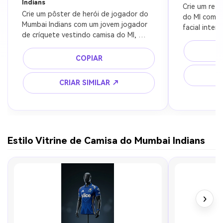
Indians
Crie um ret
Crie um pôster de herói de jogador do 
do MI com b
Mumbai Indians com um jovem jogador 
facial inten
de críquete vestindo camisa do MI, 
camisa, luz 
posando confiante, luzes do estádio 
escuro, ultr
ao fundo, aura azul brilhante, ultra 
COPIAR
revista espo
realista, iluminação cinematográfica, 8k
CRIAR SIMILAR ↗
Estilo Vitrine de Camisa do Mumbai Indians
›