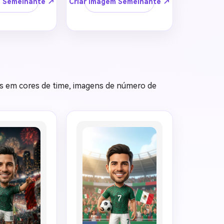
 
penteado, tom de 
m Semelhante ↗
Criar Imagem Semelhante ↗
a o sujeito 
pele, expressão, 
neco 
óculos, barba, 
 premium 
maquiagem e 
 realista, 
acessórios visíveis 
evemente 
próximos ao original. 
a, pescoço 
Use um visual 
gido, corpo 
clássico de 
e material 
bobblehead 
os em cores de time, imagens de número de
el polido. 
colecionável, não 
um 
estilo brinquedo de 
de futebol 
vinil cartoon. 
 em seleção 
Adicione um 
usando 
uniforme de futebol 
 cores de 
inspirado em [PAÍS], 
úmero de 
número de camisa 
[NÚMERO], textura 
zado 
de tecido limpa, 
 chuteiras 
chuteiras realistas, 
 sem 
pose com bola de 
visíveis, 
futebol, base 
 oficial, 
premium gravada 