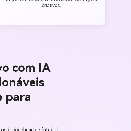
criativos.
vo com IA
ionáveis
o para
ecos bobblehead de futebol,