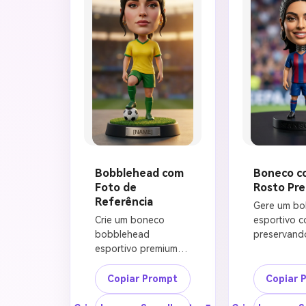
Bobblehead com
Boneco c
Foto de
Rosto Pre
Referência
Gere um bo
Crie um boneco 
esportivo co
bobblehead 
preservando
esportivo premium 
identidade a
hiper-realista 
do retrato 
baseado na foto de 
mantendo o
Copiar Prompt
Copiar 
referência fornecida. 
formato rea