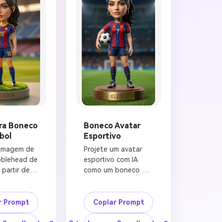
ra Boneco
Boneco Avatar
bol
Esportivo
imagem de 
Projete um avatar 
blehead de 
esportivo com IA 
partir de 
como um boneco 
do a 
bobblehead realista 
 enviada. 
baseado na imagem 
identidade 
de referência. 
r Prompt
Copiar Prompt
vel 
Mantenha o rosto, 