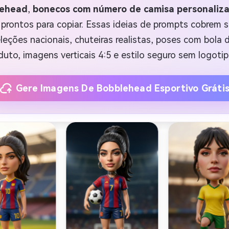
lehead
,
bonecos com número de camisa personaliz
ontos para copiar. Essas ideias de prompts cobrem s
eções nacionais, chuteiras realistas, poses com bola 
duto, imagens verticais 4:5 e estilo seguro sem logot
Gere Imagens De Bobblehead Esportivo Gráti