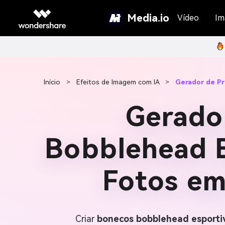
Media.io
Vídeo
Im
Início
>
Efeitos de Imagem com IA
>
Gerador de P
Gerado
Bobblehead E
Fotos em
Criar
bonecos bobblehead esporti