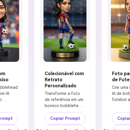
om
Colecionável com
Foto pa
ciso
Retrato
de Fute
Personalizado
bblehead 
Crie uma 
m IA 
Transforme a foto 
IA de bob
 
de referência em um 
futebol a 
 partir 
boneco bobblehead 
foto usan
enviado, 
de retrato 
referência
 
personalizado para 
Preserve 
Prompt
Copiar Prompt
Copia
l do 
um fã de futebol. 
reconhecí