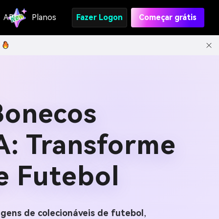
API
Planos
Fazer Logon
Começar grátis
Bonecos
A: Transforme
e Futebol
gens de colecionáveis de futebol
,