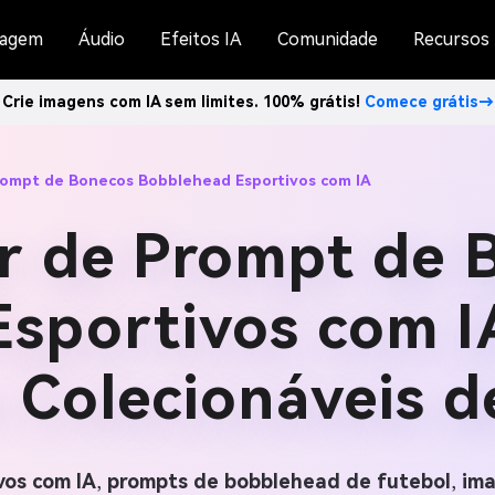
agem
Áudio
Efeitos IA
Comunidade
Recursos
Crie imagens com IA sem limites. 100% grátis!
Comece grátis→
rompt de Bonecos Bobblehead Esportivos com IA
r de Prompt de 
sportivos com I
 Colecionáveis d
vos com IA
,
prompts de bobblehead de futebol
,
ima