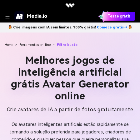
Media.io
Teste grátis
Crie imagens com IA sem limites. 100% grátis!
Comece grátis→
Home
>
Ferramentas on-line
>
Filtro busto
Melhores jogos de
inteligência artificial
grátis Avatar Generator
online
Crie avatares de IA a partir de fotos gratuitamente
Os avatares inteligentes artificiais estão rapidamente se
tornando a solução preferida para jogadores, criadores de
conteúdo e qualquer pessoa que queira personalizar sua