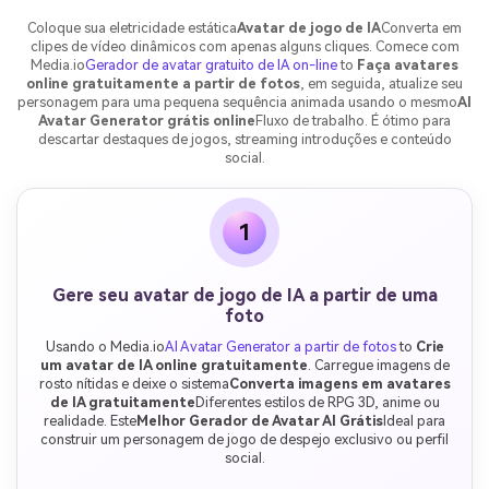
Coloque sua eletricidade estática
Avatar de jogo de IA
Converta em
clipes de vídeo dinâmicos com apenas alguns cliques. Comece com
Media.io
Gerador de avatar gratuito de IA on-line
to
Faça avatares
online gratuitamente a partir de fotos
, em seguida, atualize seu
personagem para uma pequena sequência animada usando o mesmo
AI
Avatar Generator grátis online
Fluxo de trabalho. É ótimo para
descartar destaques de jogos, streaming introduções e conteúdo
social.
1
Gere seu avatar de jogo de IA a partir de uma
foto
Usando o Media.io
AI Avatar Generator a partir de fotos
to
Crie
um avatar de IA online gratuitamente
. Carregue imagens de
rosto nítidas e deixe o sistema
Converta imagens em avatares
de IA gratuitamente
Diferentes estilos de RPG 3D, anime ou
realidade. Este
Melhor Gerador de Avatar AI Grátis
Ideal para
construir um personagem de jogo de despejo exclusivo ou perfil
social.