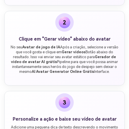
2
Clique em "Gerar vídeo" abaixo do avatar
No seu
Avatar de jogo de IA
Após a criação, selecione a versão
que você gosta e clique em
Gerar vídeos
Botão abaixo do
resultado. Isso vai enviar seu avatar estático para
Gerador de
vídeo de avatar AI grátis
Pipeline para que você possa animar
instantaneamente seus heróis do jogo de despejo sem deixar o
mesmo
AI Avatar Generator Online Grátis
Interface.
3
Personalize a ação e baixe seu vídeo de avatar
Adicione uma pequena dica de texto descrevendo o movimento