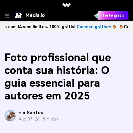
Media.io
Teste grátis
IA sem limites. 100% grátis!
Comece grátis→
Crie imagens
Foto profissional que
conta sua história: O
guia essencial para
autores em 2025
Santos
por
Aug 07, 26 ·
8 min(s)