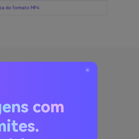
ca do formato MP4
ra MP4
gens com
perder qualidade, você pode usar o
mites.
o, bitrate, codificador, e outros. Você
lidade de conversão do vídeo original.