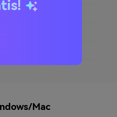
tis!
indows/Mac