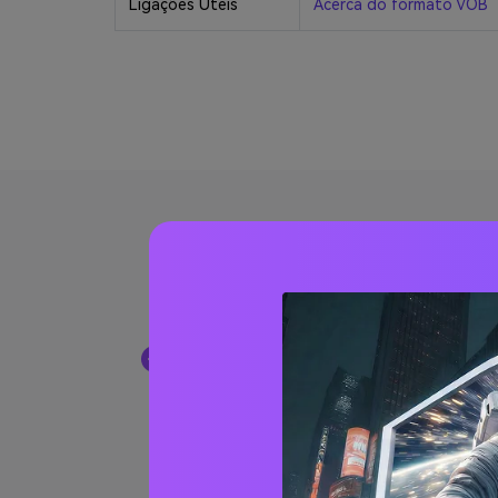
Ligações Úteis
Acerca do formato VOB
Outra
1. Como posso converter arquiv
Arquivos VOB como parte de DVD estão s
Wondershare UniConverter
. Ele permit
também pode converter DVD para vídeos d