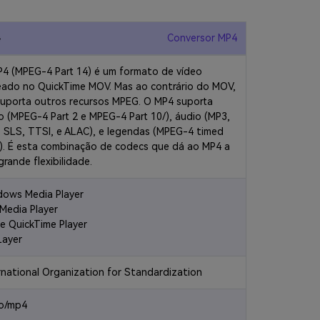
4
Conversor MP4
4 (MPEG-4 Part 14) é um formato de vídeo
ado no QuickTime MOV. Mas ao contrário do MOV,
suporta outros recursos MPEG. O MP4 suporta
o (MPEG-4 Part 2 e MPEG-4 Part 10/
), áudio (MP3,
 SLS, TTSI, e ALAC), e legendas (MPEG-4 timed
). É esta combinação de codecs que dá ao MP4 a
grande flexibilidade.
ows Media Player
Media Player
e QuickTime Player
Layer
rnational Organization for Standardization
eo/mp4