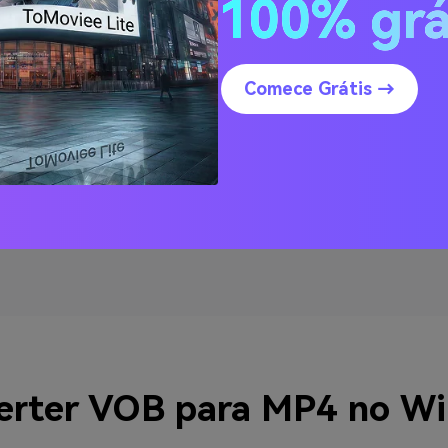
100% grá
 com o VLC?
Comece Grátis →
VOB para MP4?
para MP4?
erter VOB para MP4 no W