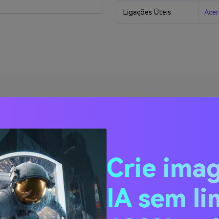
Ligações Úteis
Acer
s perguntas sobre VOB pa
os VOB para MP4 sem perder qualidade?
Crie ima
empre em alta qualidade. Para converter VOB para MP4 sem 
IA sem li
e definir parâmetros de conversão, tais como resolução de víde
igitais. Esta é a melhor e mais fácil maneira de manter a qua