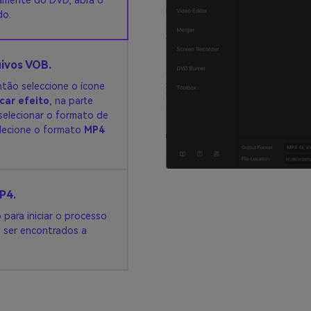
tamente do DVD, abra o
do.
uivos VOB.
ntão seleccione o ícone
icar efeito
, na parte
 selecionar o formato de
lecione o formato
MP4
P4.
o
para iniciar o processo
 ser encontrados a