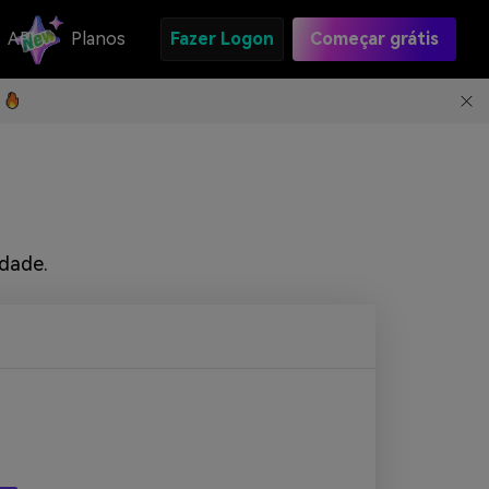
API
Planos
Fazer Logon
Começar grátis
idade.