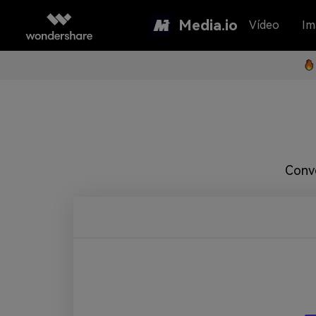
Media.io
Vídeo
Im
Conve