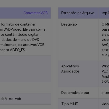
Conversor VOB
Extensão de Arquivo
.mp
 formato de contêiner
Descrição
O MP
em DVD-Video. Ele vem com a
base
te contém áudio digital,
ele 
 e dados de menu de DVD
víde
ormalmente, os arquivos VOB
AAC,
pasta VIDEO_TS.
text
sua 
Aplicativos
Wind
Associados
VLC 
Appl
5KP
Desenvolvido por
Inte
vide/x-ms-vob
Tipo MIME
vid