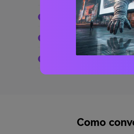
2. Como converter VOB para MP4
3. Pode o HandBrake converter 
4. O iMovie pode converter VOB 
Como conv