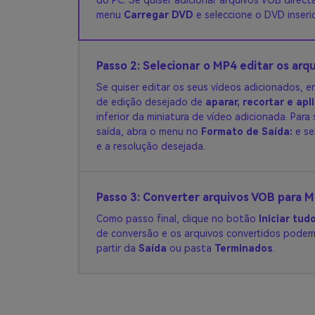
do PC. Se quiser adicionar arquivos VOB direc
menu
Carregar DVD
e seleccione o DVD inseri
Passo 2: Selecionar o MP4 editar os arq
Se quiser editar os seus vídeos adicionados, e
de edição desejado de
aparar, recortar e apl
inferior da miniatura de vídeo adicionada. Para
saída, abra o menu no
Formato de Saída:
e se
e a resolução desejada.
Passo 3: Converter arquivos VOB para M
Como passo final, clique no botão
Iniciar tud
de conversão e os arquivos convertidos podem
partir da
Saída
ou pasta
Terminados
.