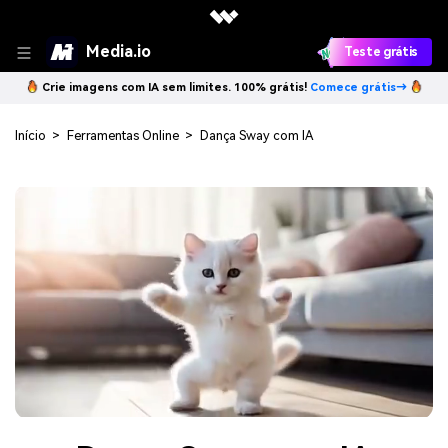
Media.io
Teste grátis
Crie imagens com IA sem limites. 100% grátis!
Comece grátis→
Início
>
Ferramentas Online
>
Dança Sway com IA