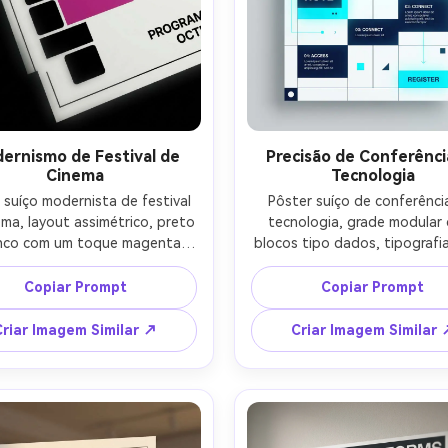
ernismo de Festival de
Precisão de Conferênci
Cinema
Tecnologia
 suíço modernista de festival 
Pôster suíço de conferência
ma, layout assimétrico, preto 
tecnologia, grade modular 
nco com um toque magenta, 
blocos tipo dados, tipografi
lo sans-serif ousado, linhas 
serif limpa, hierarquia alta, 
malistas de moldura, motivo 
rótulos pequenos, paleta br
Copiar Prompt
Copiar Prompt
rico abstrato sugerindo fita 
navy profundo e cyan elétri
ilme sem imagem detalhada, 
formas geométricas mínima
Criar Imagem Similar ↗
Criar Imagem Similar 
hamento rigoroso da grade, 
estética vetorial nítida, place
ão vetorial limpa, texto curto 
curtos (SUMMIT, PALESTRA
IVAL DE CINEMA, PROGRAMA, 
INSCREVA-SE), iluminaçã
 iluminação cinematográfica 
cinematográfica suave --ar
suave --ar 4:5