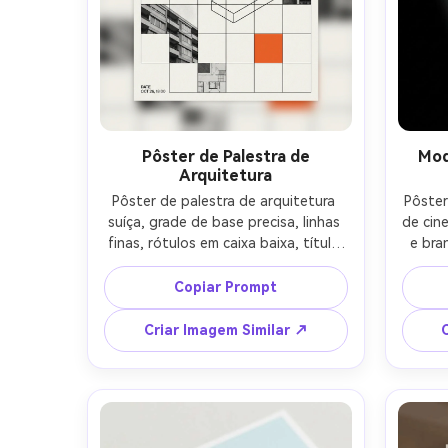
Pôster de Palestra de
Mod
Arquitetura
Pôster de palestra de arquitetura 
Pôster
suíça, grade de base precisa, linhas 
de cine
finas, rótulos em caixa baixa, título 
e bra
condensado sans-serif 
títu
superdimensionado, paleta 
mini
Copiar Prompt
monocromática com um quadrado 
geomét
laranja, sensação técnica e editorial, 
de f
Criar Imagem Similar ↗
layout vetorial limpo, textura 
alin
realista de papel minimal, texto 
impress
curto apenas (PALESTRA, 
(FEST
PALESTRANTE, DATA), lente de 
OUT),
85mm, profundidade de campo rasa, 