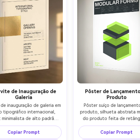
vite de Inauguração de
Pôster de Lançamento
Galeria
Produto
 de inauguração de galeria em 
Pôster suíço de lançamento
o tipográfico internacional, 
produto, silhueta abstrata mi
 minimalista de alto padrão, 
do produto feita de retâng
has de regras finas, texto 
simples, título sans-serif em n
lizado e à esquerda dentro de 
detalhes pequenos em colu
Copiar Prompt
Copiar Prompt
rigorosa, preto sobre branco 
organizadas, paleta (branco, 