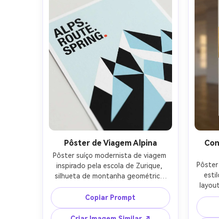
iluminação cinematográfica suave --
ar 4:5
Pôster de Viagem Alpina
Con
Pôster suíço modernista de viagem 
Pôster
inspirado pela escola de Zurique, 
estil
silhueta de montanha geométrica 
layout
reduzida a triângulos, grade forte e 
lin
tipografia alinhada à esquerda, 
Copiar Prompt
centra
paleta (azul gelo, branco, preto) 
grade 
com um ponto vermelho, estilo 
Criar Imagem Similar ↗