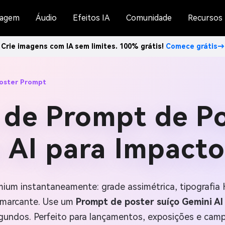
agem
Áudio
Efeitos IA
Comunidade
Recursos
Crie imagens com IA sem limites. 100% grátis!
Comece grátis→
Poster Prompt
 de Prompt de P
 AI para Impact
ium instantaneamente: grade assimétrica, tipografia 
 marcante. Use um
Prompt de poster suíço Gemini AI
undos. Perfeito para lançamentos, exposições e campan