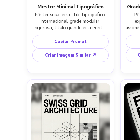
Mestre Minimal Tipográfico
Grad
Pôster suíço em estilo tipográfico 
Pô
internacional, grade modular 
ex
rigorosa, título grande em negrito 
assimé
sans-serif, texto de apoio pequeno, 
hiera
espaço negativo extremo, 
regr
Copiar Prompt
tipografia alinhada à esquerda, 
palet
preto e off-white com uma barra 
um círc
Criar Imagem Similar ↗
vermelha, formas vetoriais limpas, 
Univers
bordas afiadas, layout pronto para 
limpa,
impressão, texto legível minimal 
cu
usando apenas palavras curtas 
DATAS)
(TÍTULO, DATA, LOCAL), lente de 
85mm, profundidade de campo rasa, 
iluminação cinematográfica suave --
ar 4:5