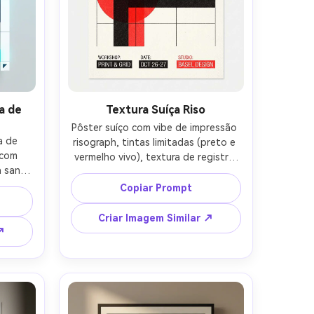
a de
Textura Suíça Riso
Pôster suíço com vibe de impressão 
 de 
risograph, tintas limitadas (preto e 
com 
vermelho vivo), textura de registro 
a sans-
imperfeito, grade rigorosa, título em 
micro-
negrito, formas geométricas 
Copiar Prompt
anco, 
mínimas, muito espaço negativo, 
co, 
texto legível curto (WORKSHOP, 
Criar Imagem Similar ↗
s, 
DATA, STÚDIO) --ar 4:5
↗
holders 
, 
o 
 4:5