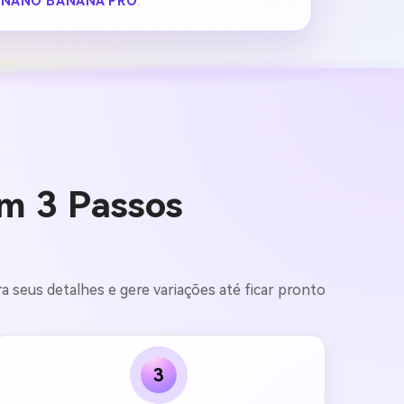
R
NANO BANANA PRO
.
em 3 Passos
ra seus detalhes e gere variações até ficar pronto
3