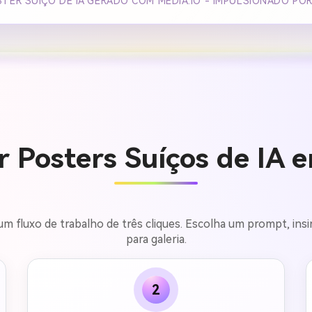
TER SUÍÇO DE IA GERADO COM MEDIA.IO - IMPULSIONADO PO
 Posters Suíços de IA 
um fluxo de trabalho de três cliques. Escolha um prompt, insi
para galeria.
2