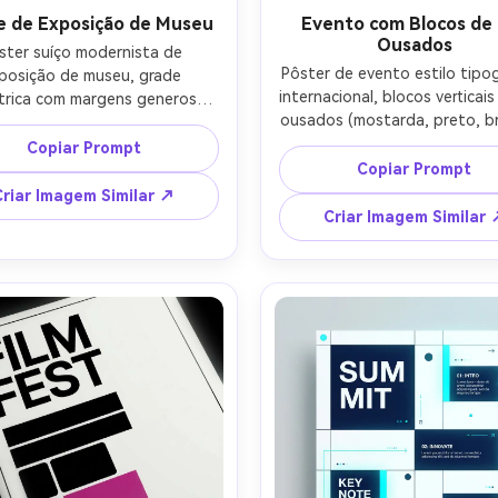
e de Exposição de Museu
Evento com Blocos de
Ousados
ster suíço modernista de 
Pôster de evento estilo tipog
posição de museu, grade 
internacional, blocos verticais 
trica com margens generosas, 
ousados (mostarda, preto, br
rquia tipográfica empilhada, 
tipografia sans-serif alinha
as finas e linhas de grade, 
Copiar Prompt
esquerda, hierarquia forte com
a neutra (creme, carvão) com 
Copiar Prompt
grande e detalhes pequeno
ulo cobalto, tipografia estilo 
Criar Imagem Similar ↗
retângulos geométricos, grade
/Helvetica, aparência vetorial 
Criar Imagem Similar 
minimal, estética de impress
 textura de papel sutil, texto 
alto contraste, composição l
rto (EXPOSIÇÃO, ARTISTA, 
rótulos curtos legíveis (EVE
, iluminação cinematográfica 
SÁB 20h, CIDADE), lente de 
suave --ar 4:5
profundidade de campo ras
iluminação cinematográfica s
ar 4:5