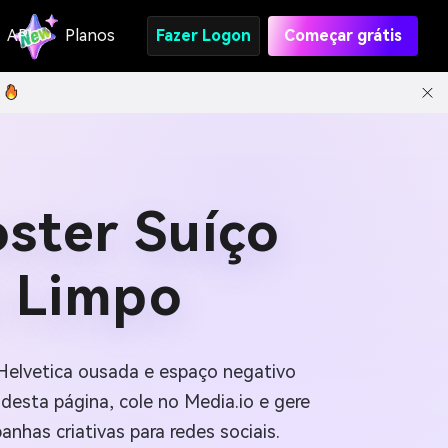
API
Planos
Fazer Logon
Começar grátis
oster Suíço
o Limpo
Helvetica ousada e espaço negativo
desta página, cole no Media.io e gere
has criativas para redes sociais.