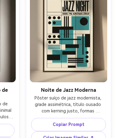
 de
Noite de Jazz Moderna
Pôster suíço de jazz modernista, 
 de 
grade assimétrica, título ousado 
nimal 
com kerning justo, formas 
ulos 
abstractas rítmicas (pontos e 
egrito, 
barras) alinhadas à grade, preto e 
Copiar Prompt
nas 
creme com um destaque azul 
carvão, 
petróleo, impressão vetorial limpa, 
Criar Imagem Similar ↗