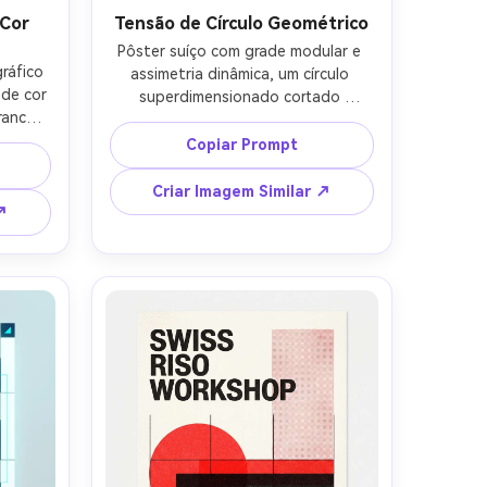
 Cor
Tensão de Círculo Geométrico
Pôster suíço com grade modular e 
ráfico 
assimetria dinâmica, um círculo 
de cor 
superdimensionado cortado 
anco), 
intersectando uma linha diagonal 
da à 
fina, texto preto sobre branco 
Copiar Prompt
 título 
quente, um toque limão, sistema 
s, 
tipográfico preciso com escala clara, 
Criar Imagem Similar ↗
 suíça 
pôster vetorial limpo, texto legível 
↗
ão de 
mínimo usando placeholders curtos 
impa, 
(SHOW, LINEUP, INGRESSOS), 
NTO, 
iluminação cinematográfica suave --
85mm, 
ar 4:5
a, 
uave --