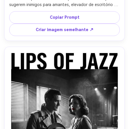
sugerem inimigos para amantes, elevador de escritório ou 
fundo elegante do corredor, estilo de guarda-roupa 
afiado, ela usa um blazer preto com delineador ousado, 
Copiar Prompt
ele usa um terno de carvão, iluminação dividida dramática, 
alto contraste, espaço negativo limpo para o título 
Criar imagem semelhante ↗
acima, tirado em 85mm f/1.4, ultra-realista, moderno 
thriller-romance cartaz vibe- -ar 4:5