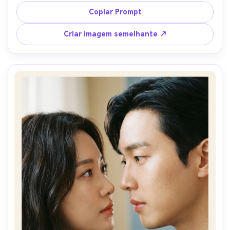
braços ligados, ela usa uma jaqueta jeans e rabo de 
Copiar Prompt
cavalo scrunchie, ele usa uma jaqueta bomber vintage, 
olhar flash de alta chave, foco nítido e nítido, gradiente 
Criar imagem semelhante ↗
de fundo limpo para texto de título grande, halação sutil, 
sensação de cor Kodak Portra, tirado em lente de 35mm, 
composição polida de pôster de estúdio, iluminação 
cinematográfica suave-AR 4:5