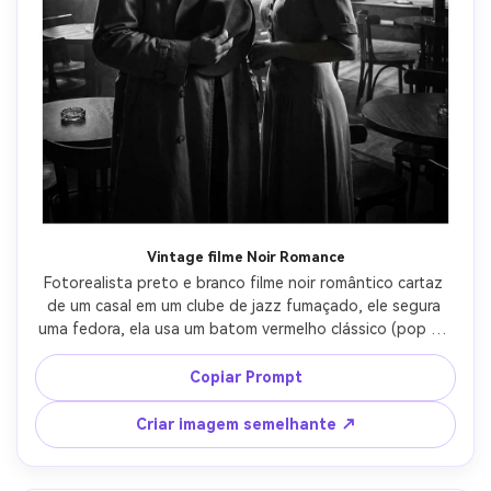
Vintage filme Noir Romance
Fotorealista preto e branco filme noir romântico cartaz 
de um casal em um clube de jazz fumaçado, ele segura 
uma fedora, ela usa um batom vermelho clássico (pop de 
cor seletiva apenas nos lábios), luz de borda dura, 
sombras cegas venezianas, atmosfera humorosa, espaço 
Copiar Prompt
seguro para título no topo, composição clássica do 
pôster, tirado em 50mm f/1.8, grão nítido e alto 
Criar imagem semelhante ↗
contraste, estilo cinematográfico noir-AR 4:5