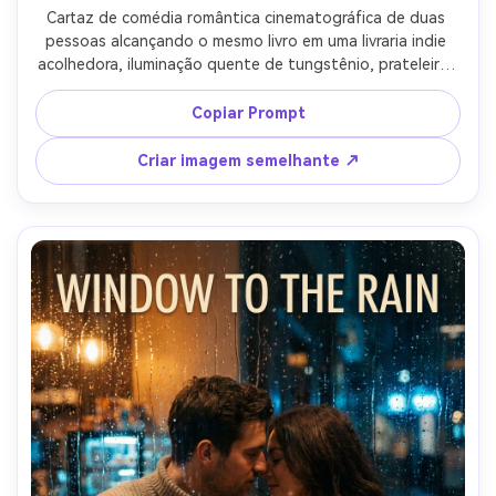
Cartaz de comédia romântica cinematográfica de duas 
pessoas alcançando o mesmo livro em uma livraria indie 
acolhedora, iluminação quente de tungstênio, prateleiras 
criando linhas líderes, expressões surpresas lúdicas, ela 
usa um cardigan e saia plissada, ele usa óculos e um 
Copiar Prompt
suéter de malha casual, profundidade rasa de campo 
bokeh, espaço acima para o título e slogan, tirado em 
Criar imagem semelhante ↗
35mm f/1.8, fotorealista, layout de pôster limpo-AR 4:5