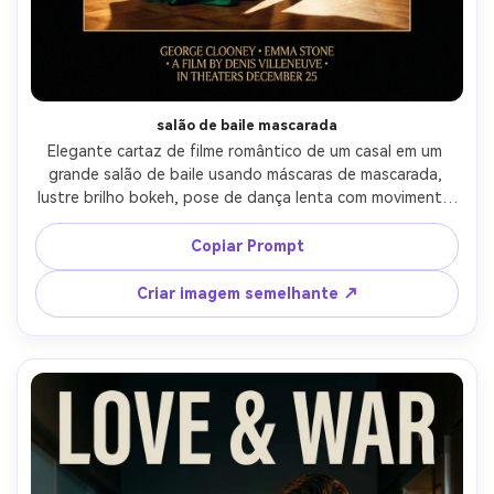
salão de baile mascarada
Elegante cartaz de filme romântico de um casal em um 
grande salão de baile usando máscaras de mascarada, 
lustre brilho bokeh, pose de dança lenta com movimento 
dramático da capa, ela usa um vestido de cetim e luvas, 
ele usa um smoking sob medida, ricos tons de jóias, 
Copiar Prompt
holofote de alto contraste, composição simétrica com 
espaço claro do título acima e área do bloco de crédito 
Criar imagem semelhante ↗
abaixo, tirado em 70mm f/2.8, fotorealista, acabamento 
de pôster premium-AR 4:5