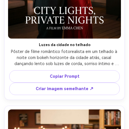
Crie imagens com
IA sem limites.
100% grátis!
Comece Grátis →
Luzes da cidade no telhado
Pôster de filme romântico fotorealista em um telhado à 
noite com bokeh horizonte da cidade atrás, casal 
dançando lento sob luzes de corda, sorriso íntimo e 
toque de bochecha suave, ele usa uma jaqueta de terno 
escuro gola aberta, ela usa um vestido vermelho com 
Copiar Prompt
colar de ouro, borda dramática luz e preenchimento 
macio, forte enquadramento central com espaço seguro 
Criar imagem semelhante ↗
para título, disparado em 50mm f/1.4, cinematográfico 
azul-laranja, qualidade de pôster de alta resolução-AR 
4:5