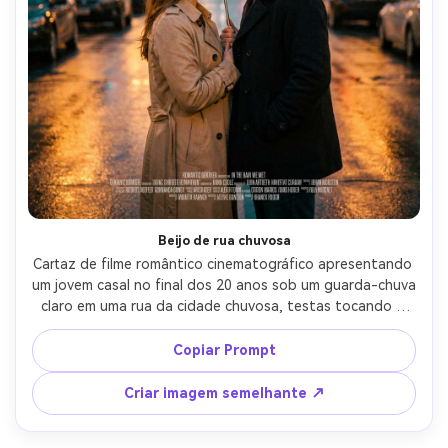
Beijo de rua chuvosa
Cartaz de filme romântico cinematográfico apresentando 
um jovem casal no final dos 20 anos sob um guarda-chuva 
claro em uma rua da cidade chuvosa, testas tocando e 
sorrindo suavemente, reflexos molhados no asfalto, 
placas de néon borradas em bokeh, luz quente da borda 
Copiar Prompt
da iluminação da rua, ela usa um casaco de trench bege e 
batom vermelho, ele usa um casaco de lã escuro, 
Criar imagem semelhante ↗
gradação dramática de cores azul e âmbar, forte 
composição central com espaço negativo limpo acima 