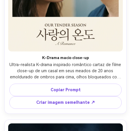
K-Drama macio close-up
Ultra-realista K-drama inspirado romântico cartaz de filme 
close-up de um casal em seus meados de 20 anos 
emoldurado de ombros para cima, olhos bloqueados com 
ternura intensa, luz de janela suave com destaques 
cremosos, fundo mínimo com gradiente suave para o 
Copiar Prompt
espaço do título, maquiagem natural, lábios brilhantes, 
cabelo elegante, textura de pele suave e poros realistas, 
Criar imagem semelhante ↗
disparado em 85mm f/1.4, profundidade de campo rasa, 
grão de filme sutil, classificação de cores de cartaz 
cinematográfico premium-AR 4:5