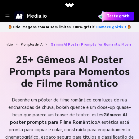
Media.io
Teste grátis
Crie imagens com IA sem limites. 100% grátis!
Comece grátis→
Início
>
Promptos de IA
>
Gemini AI Poster Prompts for Romantic Movie
25+ Gêmeos AI Poster
Prompts para Momentos
de Filme Romântico
Desenhe um pôster de filme romântico com luzes de rua
encharcadas de chuva, bokeh quente e um close-up quase-
beijo que parece um teaser de teatro. estes
Gêmeos AI
poster prompts para Filme Romântico
A estética está
pronta para copiar e colar, construída para enquadramento
cinematográfico, espaço seguro para títulos e classificação de