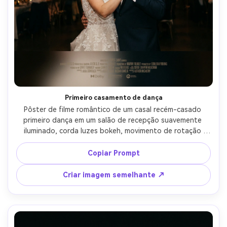
Primeiro casamento de dança
Pôster de filme romântico de um casal recém-casado 
primeiro dança em um salão de recepção suavemente 
iluminado, corda luzes bokeh, movimento de rotação 
suave, ela usa um vestido de noiva de renda, ele usa um 
smoking, contato visual terno, composição limpa com 
Copiar Prompt
espaço seguro para o título acima e créditos abaixo, 
disparado em 85mm f/1.4, detalhe de tecido ultra-
Criar imagem semelhante ↗
realista, grau quente cinematográfico, aparência de 
pôster premium-AR 4:5