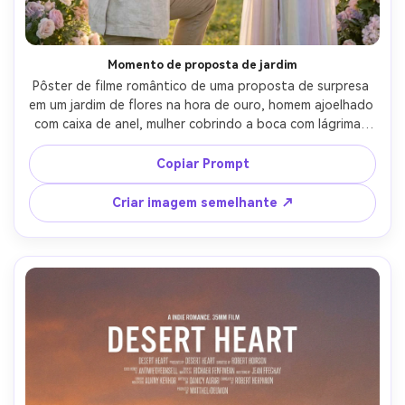
Momento de proposta de jardim
Pôster de filme romântico de uma proposta de surpresa 
em um jardim de flores na hora de ouro, homem ajoelhado 
com caixa de anel, mulher cobrindo a boca com lágrimas 
alegres, flores pastel suaves e brilho do sol, roupas 
elegantes, narrativa emocional, céu limpo e fundo 
Copiar Prompt
borrado para o texto do título, disparado em 85mm f/1.4, 
pele e lágrimas ultra-realistas, grau cinematográfico 
Criar imagem semelhante ↗
quente, enquadramento pronto para o pôster-AR 4:5