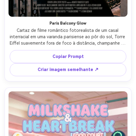
Paris Balcony Glow
Cartaz de filme romântico fotorealista de um casal 
interracial em uma varanda parisiense ao pôr do sol, Torre 
Eiffel suavemente fora de foco à distância, champanhe na 
mão, vento suave em seu cabelo, vestido preto de cetim 
e brincos de pérola, ele usa uma camisa branca nítida com 
Copiar Prompt
mangas enroladas, flare de hora dourada, céu pastel, 
molduras simétricas elegantes com espaço seguro para 
Criar imagem semelhante ↗
título na parte superior e área de bloco de faturamento 
na parte inferior, contraste cinematográfico, tirado em 
50mm f/1.8, acabamento de cartaz de filme profissional-
AR 4:5