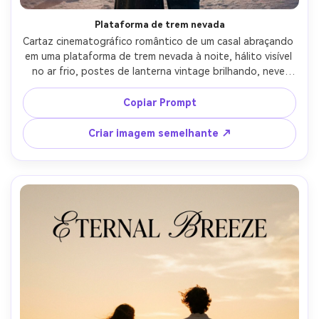
Plataforma de trem nevada
Cartaz cinematográfico romântico de um casal abraçando 
em uma plataforma de trem nevada à noite, hálito visível 
no ar frio, postes de lanterna vintage brilhando, neve 
caindo capturando luz de fundo, ela usa um longo casaco 
de lã e lenço de malha, ele usa um casaco de pavão sob 
Copiar Prompt
medida, expressão emocional como uma cena final de 
adeus, amplo espaço negativo acima para o título, 
Criar imagem semelhante ↗
contraste dramático, tirado em Canon R5 70mm f/2.8, 
fotorealista, acabamento de cartaz de filme e grão-AR 
4:5