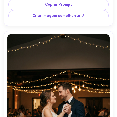
relaxada, ela usa óculos de sol e uma camiseta branca, ele 
Copiar Prompt
usa uma camisa de jeans, luz dourada quente, amplo 
espaço negativo para o título, disparado em 35mm f/2.0, 
Criar imagem semelhante ↗
fotorealista, moderno indie-romance poster 
Classificação- -ar 4:5