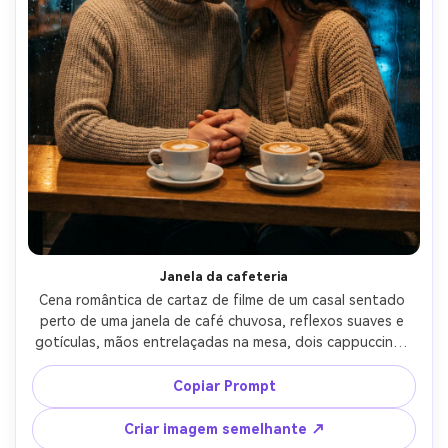
Janela da cafeteria
Cena romântica de cartaz de filme de um casal sentado 
perto de uma janela de café chuvosa, reflexos suaves e 
gotículas, mãos entrelaçadas na mesa, dois cappuccinos 
com arte latte, roupas de malha aconchegantes, humor 
íntimo, iluminação âmbar quente com azuis chuvosos 
Copiar Prompt
frescos do lado de fora, espaço negativo para o título no 
topo, disparado em 85mm f/1.8, classificação 
Criar imagem semelhante ↗
cinematográfica, textura ultra-realista e grão de filme-AR 