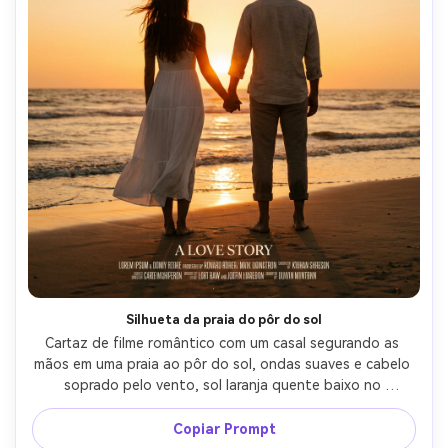
Silhueta da praia do pôr do sol
Cartaz de filme romântico com um casal segurando as 
mãos em uma praia ao pôr do sol, ondas suaves e cabelo 
soprado pelo vento, sol laranja quente baixo no 
horizonte criando uma luz brilhante da borda da silhueta, 
céu limpo mínimo para a colocação do título, ela usa um 
Copiar Prompt
vestido branco fluindo, ele usa camisa de linho e calças 