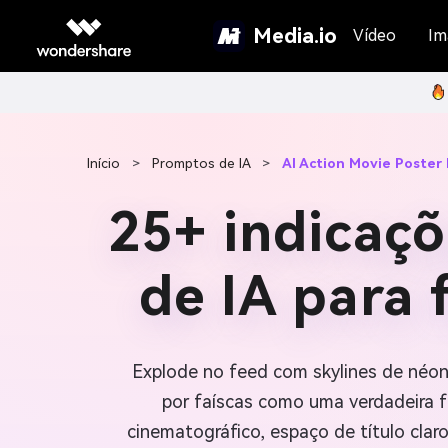
Media.io
Vídeo
Im
Início
>
Promptos de IA
>
AI Action Movie Poster
25+ indicaçõ
de IA para 
Explode no feed com skylines de néon
por faíscas como uma verdadeira fo
cinematográfico, espaço de título cla