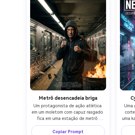
layout de pôster de filme de ação 
pron
com forte legibilidade da silhueta, 
limpo
espaço negativo no topo para o 
créd
título, bloco de faturamento na 
fot
parte inferior, tirado em Sony A7S III, 
text
lente de 24 mm, alto realismo, 
cla
detalhes nítidos e grão 
cientí
cinematográfico-AR 4:5
Metrô desencadeia briga
C
Um protagonista de ação atlética 
Uma g
em um moletom com capuz rasgado 
corte
fica em uma estação de metrô 
uma ka
coberta de graffiti enquanto um 
Tóqu
trem passa correndo, faíscas e 
holo
Copiar Prompt