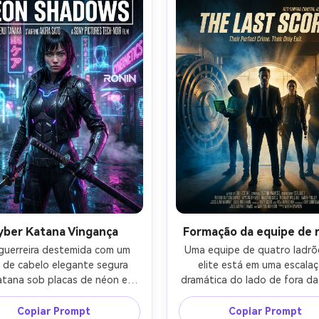
ta para pôster com espaço 
no topo, parte inferior reser
 para o título acima, área de 
para bloco de faturamento, t
itos abaixo, filmado como 
em Canon R3, lente de 200
orealista cinematográfico, 
detalhes fotorealistas, partícu
uras ultra-detalhadas, alta 
neve nítidas e textura realis
reza, ação épica de ficção 
pele-AR 4:5
fica estilo de uma folha-AR 4:5
yber Katana Vingança
Formação da equipe de 
uerreira destemida com um 
Uma equipe de quatro ladrõe
 de cabelo elegante segura 
elite está em uma escalaç
tana sob placas de néon em 
dramática do lado de fora da 
io futurista, chuva caindo, 
de um cofre de banco, cada 
gramas brilhantes e fumaça 
uma silhueta distinta: hacke
Copiar Prompt
Copiar Prompt