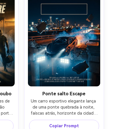
vada 
composição de pôster com espaço 
irado 
de título claro acima e créditos 
mm, 
abaixo, fotografado como 
las de 
fotorealista cinematográfico, 
ta da 
detalhes nítidos em bolhas e 
engrenagens, falha de iluminação 
dramática, lente de 85mm, 
profundidade de campo rasa-AR 4:5
roubo
Ponte salto Escape
s de 
Um carro esportivo elegante lança 
ão 
de uma ponte quebrada à noite, 
porta 
faíscas atrás, horizonte da cidade 
um com 
embaçado atrás, motorista visível 
r com 
através do para-brisa com foco 
Copiar Prompt