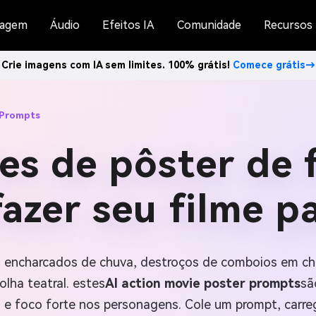
agem
Áudio
Efeitos IA
Comunidade
Recursos
Crie imagens com IA sem limites. 100% grátis!
Comece grátis→
 Prompts
es de pôster de 
fazer seu filme p
 encharcados de chuva, destroços de comboios em ch
lha teatral. estes
AI action movie poster prompts
sã
ro e foco forte nos personagens. Cole um prompt, car