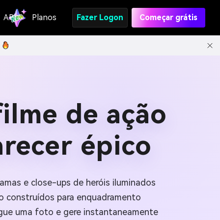
API
Planos
Fazer Logon
Começar grátis
filme de ação
arecer épico
amas e close-ups de heróis iluminados
o construídos para enquadramento
regue uma foto e gere instantaneamente