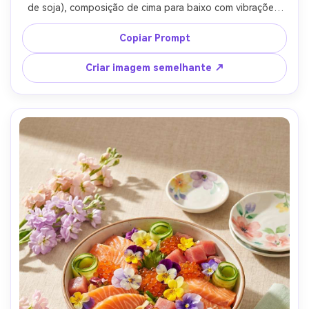
de soja), composição de cima para baixo com vibrações 
de capa de foto-colagem e borda clara, mesa branca 
brilhante, enchimento suave de luz do dia, Nikon Z7 II 
Copiar Prompt
35mm f/2.0, moldura plana, humor moderno limpo, 
texturas realistas, sombras naturais, qualidade editorial, 
Criar imagem semelhante ↗
alta resolução, foco nítido-AR 4:5