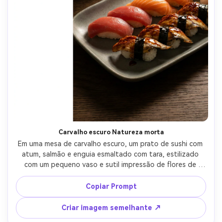
Carvalho escuro Natureza morta
Em uma mesa de carvalho escuro, um prato de sushi com 
atum, salmão e enguia esmaltado com tara, estilizado 
com um pequeno vaso e sutil impressão de flores de 
aquarela ao lado, espaço negativo pronto para cartaz 
para manchete, luz lateral quente, Canon EOS R5 85mm 
Copiar Prompt
f/1.2, ângulo de três quartos, clima de jantar íntimo, brilho 
de comida fotorealista, sombras naturais, alta resolução, 
Criar imagem semelhante ↗
foco nítido-AR 4:5