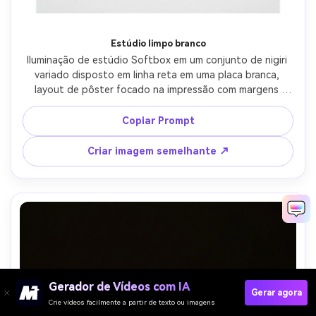
Estúdio limpo branco
Iluminação de estúdio Softbox em um conjunto de nigiri 
variado disposto em linha reta em uma placa branca, 
layout de pôster focado na impressão com margens 
nítidas e espaço de tipografia superior, pano de fundo 
branco sem costura, fase um IQ4 80mm f/2.8, composição 
Copiar Prompt
reta, clima de catálogo premium, texturas realistas, 
sombras naturais, alta resolução, foco nítido-AR 4:5
Criar imagem semelhante ↗
Gerador de Vídeos com IA
Gerar agora
Crie vídeos facilmente a partir de texto ou imagens