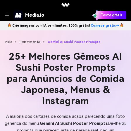
Media.io
Teste grátis
Crie imagens com IA sem limites. 100% grátis!
Comece grátis→
Início
>
Promptos de IA
>
Gemini AI Sushi Poster Prompts
25+ Melhores Gêmeos AI
Sushi Poster Prompts
para Anúncios de Comida
Japonesa, Menus &
Instagram
A maioria dos cartazes de comida acaba parecendo uma foto
genérica do menu.
Gemini AI Sushi Poster Prompts
Dê-lhe 25
prompts que parecem arte de parede real, não um