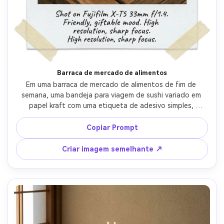
Barraca de mercado de alimentos
Em uma barraca de mercado de alimentos de fim de 
semana, uma bandeja para viagem de sushi variado em 
papel kraft com uma etiqueta de adesivo simples, 
composição de pôster com vibração de layouts de álbum 
de recortes Polaroid (borda emoldurada, cantos de fita 
Copiar Prompt
sutis), luz natural nublada, Fujifilm X-T5 33mm f/1.4, 
ângulo sincero, humor amigável e presente, texturas 
Criar imagem semelhante ↗
realistas, sombras naturais, alta resolução, foco nítido-AR 
4:5