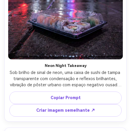
Neon Night Takeaway
Sob brilho de sinal de neon, uma caixa de sushi de tampa 
transparente com condensação e reflexos brilhantes, 
vibração de pôster urbano com espaço negativo ousado 
para o título, bokeh de calçada molhada ao fundo, neon 
misto e luz de rua, Canon EOS R3 50mm f/1.2, 
Copiar Prompt
profundidade de campo rasa, humor noturno enérgico, 
destaques realistas, sombras naturais, alta resolução, 
Criar imagem semelhante ↗
foco nítido-AR 4:5