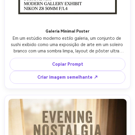
Galeria Minimal Poster
Em um estúdio moderno estilo galeria, um conjunto de 
sushi exibido como uma exposição de arte em um soleiro 
branco com uma sombra limpa, layout de pôster ultra-
mínimo com borda forte e espaço para letras serif 
modernas, iluminação softbox brilhante, Nikon Z8 50mm 
Copiar Prompt
f/1.4, composição simétrica, humor contemporâneo 
elegante, texturas realistas, sombras naturais, alta 
Criar imagem semelhante ↗
resolução, foco nítido-AR 4:5