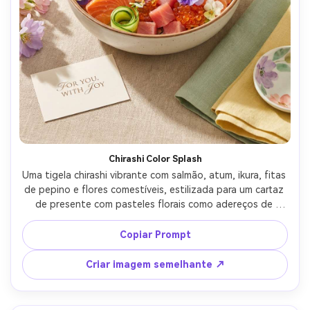
Chirashi Color Splash
Uma tigela chirashi vibrante com salmão, atum, ikura, fitas 
de pepino e flores comestíveis, estilizada para um cartaz 
de presente com pasteles florais como adereços de 
sotaque sutil, fundo de linho texturizado, luz lateral 
suave, Fujifilm GFX100S 80mm f/1.7, ângulo de três 
Copiar Prompt
quartos, humor alegre, detalhe fotorealista, sombras 
naturais, alta resolução, foco nítido, classificação de 
Criar imagem semelhante ↗
cores de bom gosto-AR 4:5