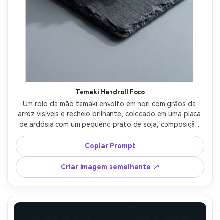
Crie imagens com
IA sem limites.
100% grátis!
Comece Grátis →
Temaki Handroll Foco
Um rolo de mão temaki envolto em nori com grãos de 
arroz visíveis e recheio brilhante, colocado em uma placa 
de ardósia com um pequeno prato de soja, composição 
de pôster com margens limpas e espaço para tipografia 
com letras à mão, fundo cinza fresco, luz direcional suave, 
Copiar Prompt
Sony A7R V 70mm f/2.8, enquadramento de close-up, 
humor gourmet moderno, textura realista, sombras 
Criar imagem semelhante ↗
naturais, alta resolução, foco nítido-AR 4:5