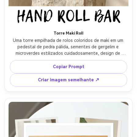
Torre Maki Roll
Uma torre empilhada de rolos coloridos de maki em um 
pedestal de pedra pálida, sementes de gergelim e 
microverdes estilizados cuidadosamente, design de 
pôster com margem limpa e espaço para tipografia com 
letras à mão, fundo neutro quente, luz difusa da janela, 
Copiar Prompt
Canon EOS R5 50mm f/1.4, ângulo ligeiramente baixo, 
humor brincalhão mas premium, detalhe fotorealista da 
Criar imagem semelhante ↗
comida, bordas nítidas, sombras naturais, alta resolução, 
foco nítido-AR 4:5