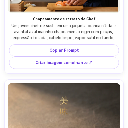
Chapeamento de retrato de Chef
Um jovem chef de sushi em uma jaqueta branca nítida e 
avental azul marinho chapeamento nigiri com pinças, 
expressão focada, cabelo limpo, vapor sutil no fundo, 
layout de pôster com espaço negativo para o título, 
dentro de um balcão de sushi moderno, práticas quentes 
Copiar Prompt
de tungstênio mais luz de chave macia, Leica SL2 50mm 
f/1.4, moldura de retrato médio, humor artesanal 
Criar imagem semelhante ↗
confiante, textura realista da pele, sombras naturais, alta 
resolução, foco nítido-AR 4:5