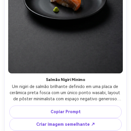
Salmão Nigiri Mínimo
Um nigiri de salmão brilhante definido em uma placa de 
cerâmica preta fosca com um único ponto wasabi, layout 
de pôster minimalista com espaço negativo generoso 
para letras serif modernas no topo, pano de fundo de 
carvão escuro, iluminação de estúdio softbox com luz de 
Copiar Prompt
borda sutil, disparado em Sony A7IV 85mm f/1.8, 
composição centrada, humor de luxo calmo, textura 
Criar imagem semelhante ↗
fotorealista de peixe semelhante à pele, sombras 