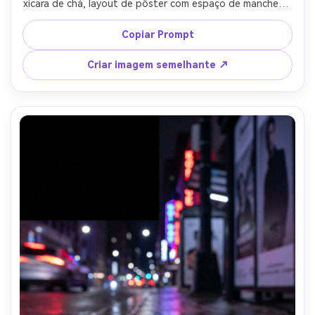
xícara de chá, layout de pôster com espaço de manchete 
e vinheta suave, listras de sol quentes e preenchimento 
macio, Sony A7R IV 35mm f/1.8, composição ligeiramente 
Copiar Prompt
fora do centro, humor nostálgico, texturas realistas, 
sombras naturais, alta resolução, foco nítido, 
Criar imagem semelhante ↗
classificação de cores cinematográficas-AR 4:5