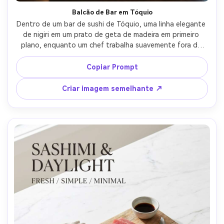
Balcão de Bar em Tóquio
Dentro de um bar de sushi de Tóquio, uma linha elegante 
de nigiri em um prato de geta de madeira em primeiro 
plano, enquanto um chef trabalha suavemente fora de 
foco atrás do balcão, layout de pôster com espaço de 
texto superior, brilho quente da lanterna e luz sutil do 
Copiar Prompt
aro, Canon EOS R6 35mm f/1.8, composição ao nível dos 
olhos, humor noturno aconchegante, detalhes 
Criar imagem semelhante ↗
fotorealistas, sombras naturais, alta resolução, foco 
nítido-AR 4:5