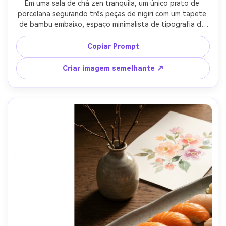
Em uma sala de chá zen tranquila, um único prato de 
porcelana segurando três peças de nigiri com um tapete 
de bambu embaixo, espaço minimalista de tipografia de 
folha de ouro no topo, parede bege silenciada, luz 
ambiente suave com suave queda de sombra, Sony A7IV 
Copiar Prompt
55mm f/1.8, composição centrada, humor calmo e 
consciente, texturas realistas, sombras naturais, alta 
Criar imagem semelhante ↗
resolução, foco nítido-AR 4:5