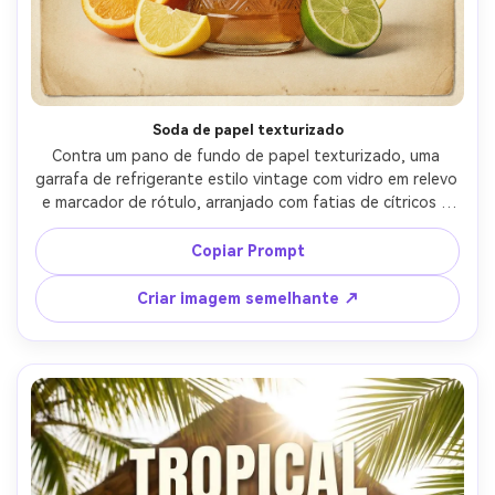
Soda de papel texturizado
Contra um pano de fundo de papel texturizado, uma 
garrafa de refrigerante estilo vintage com vidro em relevo 
e marcador de rótulo, arranjado com fatias de cítricos e 
uma pequena área de etiqueta de preço, layout de 
pôster inspirado em olhares de filme vintage com grão 
Copiar Prompt
sutil de meio tom, margens equilibradas para impressão, 
iluminação suave de estúdio, Hasselblad X2D, 80mm, 
Criar imagem semelhante ↗
enquadramento reto do produto, destaques e sombras 
realistas, alta resolução-AR 4:5