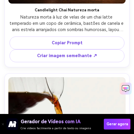
Candlelight Chai Natureza morta
Natureza morta à luz de velas de um chai latte 
temperado em um copo de cerâmica, bastões de canela e 
anis estrela arranjados com sombras humorosas, layout 
de anúncio de pôster com letras serif modernas 
elegantes e um pequeno chamado semelhante a um selo, 
Copiar Prompt
destaques quentes de tungstênio com falha suave, 
Fujifilm X-T5, 56mm, close-up de três quartos, 
Criar imagem semelhante ↗
classificação de cores acolhedoras ricas, vapor realista e 
esmalte de cerâmica, alta resolução, foco nítido-AR 4:5
Gerador de Vídeos com IA
Gerar agora
Crie vídeos facilmente a partir de texto ou imagens