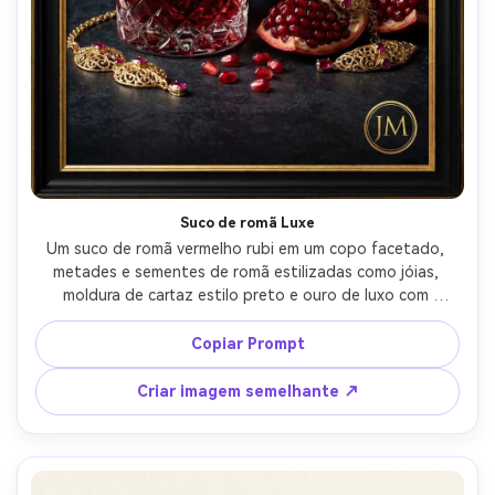
Suco de romã Luxe
Um suco de romã vermelho rubi em um copo facetado, 
metades e sementes de romã estilizadas como jóias, 
moldura de cartaz estilo preto e ouro de luxo com 
monograma de folha de ouro, espaço de manchete 
reservado na parte superior, iluminação dramática e 
Copiar Prompt
discreta com destaques especulares controlados, Leica 
SL2, 90mm, ângulo de três quartos, grau de cor de 
Criar imagem semelhante ↗
contraste profundo, sombras naturais, realismo de 
produto editorial, alta resolução, foco afiado-AR 4:5