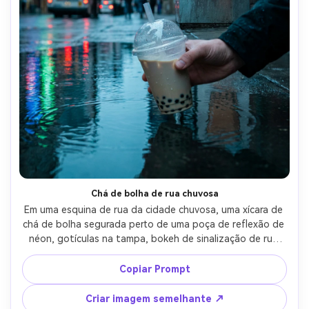
Chá de bolha de rua chuvosa
Em uma esquina de rua da cidade chuvosa, uma xícara de 
chá de bolha segurada perto de uma poça de reflexão de 
néon, gotículas na tampa, bokeh de sinalização de rua 
atrás, design de anúncio de pôster com uma forte tira de 
manchete vertical e marcador de espaço QR, reflexos 
Copiar Prompt
úmidos cinematográficos, grau de cor azul-verde, Nikon 
Z6 II, 50mm f/1.8, enquadramento próximo, sombras 
Criar imagem semelhante ↗