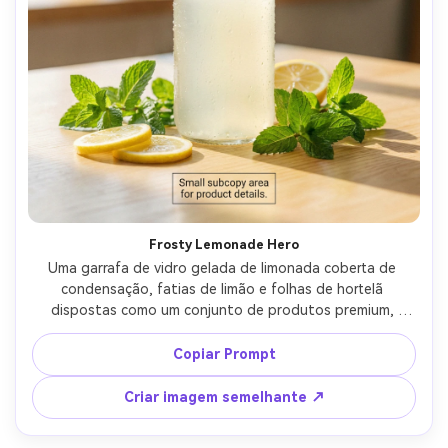
Frosty Lemonade Hero
Uma garrafa de vidro gelada de limonada coberta de 
condensação, fatias de limão e folhas de hortelã 
dispostas como um conjunto de produtos premium, 
layout de anúncio de cartaz limpo com espaço de 
manchete negativo na parte superior e pequena área de 
Copiar Prompt
subcópia na parte inferior, placeholder minimalista do 
logotipo da marca, paleta de cores brilhantes de verão, 
Criar imagem semelhante ↗
luz natural da janela com destaques nítidos, tirado em 
Sony A7IV, 85mm f/1.8, profundidade de campo rasa, 