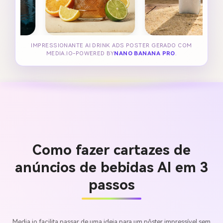
IMPRESSIONANTE AI DRINK ADS POSTER GERADO COM
MEDIA.IO-POWERED BY
NANO BANANA PRO
.
Como fazer cartazes de
anúncios de bebidas AI em 3
passos
Media.io facilita passar de uma ideia para um pôster impressível sem