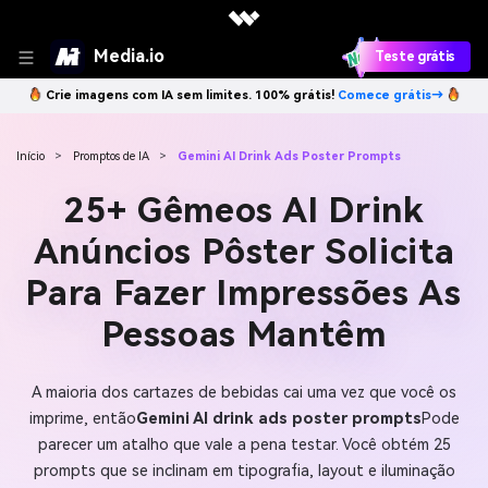
Media.io
Teste grátis
Crie imagens com IA sem limites. 100% grátis!
Comece grátis→
Início
>
Promptos de IA
>
Gemini AI Drink Ads Poster Prompts
25+ Gêmeos AI Drink
Anúncios Pôster Solicita
Para Fazer Impressões As
Pessoas Mantêm
A maioria dos cartazes de bebidas cai uma vez que você os
imprime, então
Gemini AI drink ads poster prompts
Pode
parecer um atalho que vale a pena testar. Você obtém 25
prompts que se inclinam em tipografia, layout e iluminação