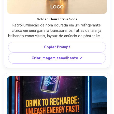
Golden Hour Citrus Soda
Retroiluminação de hora dourada em um refrigerante 
cítrico em uma garrafa transparente, fatias de laranja 
brilhando como vitrais, layout de anúncio de pôster limpo 
com bloco minimalista de manchete e substituição de 
logotipo, retroiluminação natural do sol com enchimento 
Copiar Prompt
de refletor, Sony A1, 70mm, tiro de herói centrado com 
espaço negativo generoso, humor quente e arejado, 
Criar imagem semelhante ↗
condensação realista e destaques, alta resolução, foco 
nítido-AR 4:5