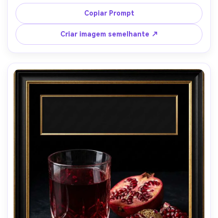
gráfico com sotaques brincalhões de confeti, bloco de 
manchete sem negrito, marcador de código QR no canto 
Copiar Prompt
inferior, iluminação de estúdio de alta chave com luz de 
borda, Nikon Z8, 70mm, produto herói centrado, fundo 
Criar imagem semelhante ↗
branco limpo com textura de papel sutil, brilho de metal 
fotorealista, sombras nítidas, clareza de impressão-
pôster, alta resolução-AR 4:5