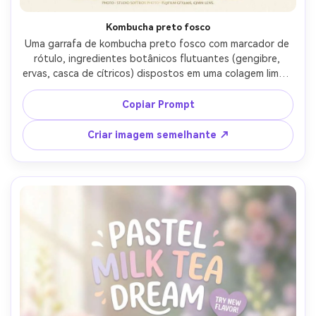
Kombucha preto fosco
Uma garrafa de kombucha preto fosco com marcador de 
rótulo, ingredientes botânicos flutuantes (gengibre, 
ervas, casca de cítricos) dispostos em uma colagem limpa 
ao redor dele, design moderno de anúncio de pôster com 
notas minimalistas de tipografia em folha de ouro e 
Copiar Prompt
pequeno espaço de linha legal, softbox de estúdio com 
luz de borda, Fujifilm GFX100S, 63mm, composição 
Criar imagem semelhante ↗
centrada, pano de fundo de papel texturizado sutil, 
destaques de vidro realistas, detalhes prontos para 
impressão, alta resolução-AR 4:5