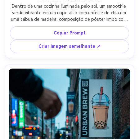
Dentro de uma cozinha iluminada pelo sol, um smoothie 
verde vibrante em um copo alto com enfeite de chia em 
uma tábua de madeira, composição de pôster limpo com 
letras serif modernas e uma pequena área de lista de 
ingredientes, luz matinal suave e sombras suaves, Canon 
Copiar Prompt
EOS R6 Mark II, 35mm, ângulo ligeiramente baixo para se 
sentir alto e icônico, humor brilhante para a saúde, 
Criar imagem semelhante ↗
destaques realistas, clareza pronta para impressão, alta 
resolução-AR 4:5