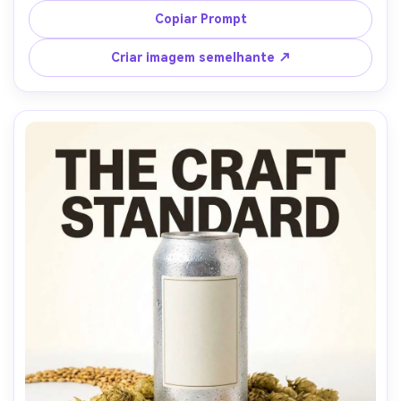
pequena tira de isenção de responsabilidade, luz 
Copiar Prompt
dramática do aro e neon prático, Nikon Z8, 35mm, 
moldura de herói de baixo ângulo, grau de cor de 
Criar imagem semelhante ↗
contraste profundo, brilho de metal realista e gotículas 
de água, alta resolução, foco nítido-AR 4:5