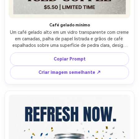
Café gelado mínimo
Um café gelado alto em um vidro transparente com creme 
em camadas, palha de papel listrada e grãos de café 
espalhados sobre uma superfície de pedra clara, design 
publicitário de pôster com instruções de tipografia serif 
modernas (manchete, linha de preço, distintivo de 
Copiar Prompt
chamada), margens arejadas para impressão, 
estroboscópio de estúdio suave através da difusão, 
Criar imagem semelhante ↗
Canon EOS R5, lente de 50 mm, ângulo de cima para 
frente, classificação de cores quentes e temperamental, 
reflexos realistas e sombras naturais, condensação ultra-
detalhada, alta resolução, foco nítido-AR 4:5