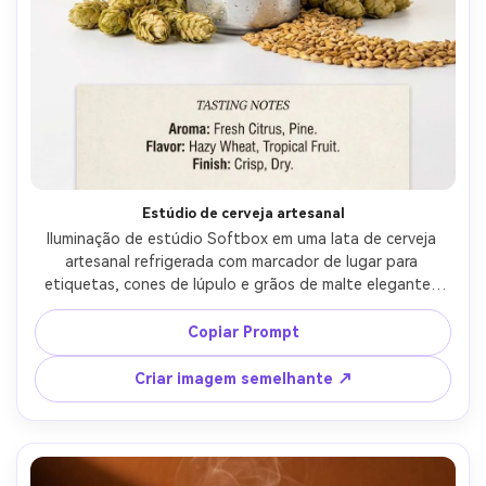
Estúdio de cerveja artesanal
Iluminação de estúdio Softbox em uma lata de cerveja 
artesanal refrigerada com marcador de lugar para 
etiquetas, cones de lúpulo e grãos de malte elegantes 
em torno dele, layout de pôster com um forte título 
superior e painel de notas de degustação inferior, fundo 
Copiar Prompt
limpo de gradiente branco a creme, Canon EOS R3, 50mm, 
composição centrada direta, textura e sombras de 
Criar imagem semelhante ↗
alumínio realistas, nitidez pronta para impressão, alta 
resolução-AR 4:5