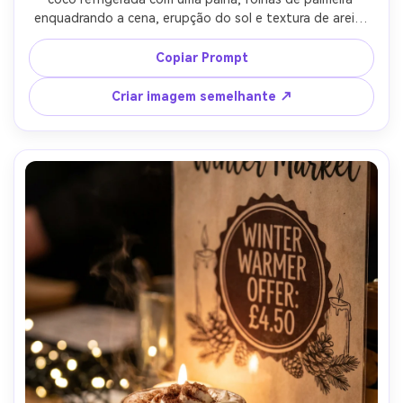
enquadrando a cena, erupção do sol e textura de areia, 
layout de anúncio de pôster com grande espaço de 
manchete e uma pequena fita promocional, luz brilhante 
Copiar Prompt
do meio-dia com preenchimento de salto, Sony A7IV, 
35mm, ligeiramente grande angular, classificação de cores 
Criar imagem semelhante ↗
vibrante mas segura para impressão, textura realista da 
caixa, alta resolução, foco nítido-AR 4:5