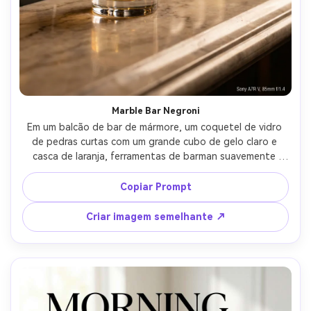
Crie imagens com
IA sem limites.
100% grátis!
Comece Grátis →
Marble Bar Negroni
Em um balcão de bar de mármore, um coquetel de vidro 
de pedras curtas com um grande cubo de gelo claro e 
casca de laranja, ferramentas de barman suavemente 
borradas no fundo, layout de anúncio de pôster premium 
com bloco de título em negrito e espaço em branco para 
Copiar Prompt
cópia, iluminação de barra de tungstênio quente com 
borda sutil, Sony A7R V, 85mm f/1.4, bokeh raso, 
Criar imagem semelhante ↗
composição fora do centro seguindo a regra de terços, 
reflexos realistas e textura de vidro, alta resolução, foco 
nítido-AR 4:5