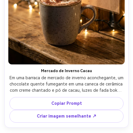
Mercado de Inverno Cacau
Em uma barraca de mercado de inverno aconchegante, um 
chocolate quente fumegante em uma caneca de cerâmica 
com creme chantado e pó de cacau, luzes de fada bokeh 
atrás, layout de pôster com humor de natureza morta à 
luz de velas e um distintivo de oferta central, brilho 
Copiar Prompt
quente em baixa luz com borda macia, Canon EOS R5, 
85mm, enquadramento de close-up, vapor realista e 
Criar imagem semelhante ↗
textura cerâmica, alta resolução, foco nítido-AR 4:5