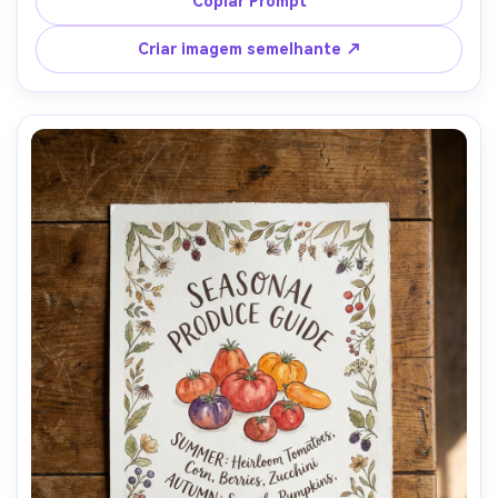
Copiar Prompt
escura, estúdio estroboscópio com softbox, Sony A7R IV, 
85mm, enquadramento reto, realismo editorial de alta 
Criar imagem semelhante ↗
qualidade e fidelidade de impressão nítida, iluminação 
cinematográfica suave-AR 4:5