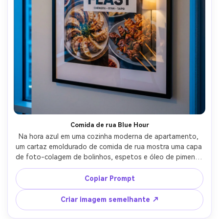
Comida de rua Blue Hour
Na hora azul em uma cozinha moderna de apartamento, 
um cartaz emoldurado de comida de rua mostra uma capa 
de foto-colagem de bolinhos, espetos e óleo de pimenta 
com tipografia de título em negrito e texto de 
localização pequena, luz ambiente fresca mais lâmpada 
Copiar Prompt
prática quente, Nikon Z8, 50mm, ângulo leve, reflexos 
realistas de vidro, superfície de impressão nítida, sombras 
Criar imagem semelhante ↗
naturais-AR 4:5