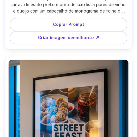
cartaz de estilo preto e ouro de luxo lista pares de vinho 
e queijo com um cabeçalho de monograma de folha de 
ouro e pequeno aglomerado de uva ilustrado, fundo de 
carvão profundo, fotografado em uma moldura elegante, 
Copiar Prompt
luz lateral macia com baixo suave, Canon R6, 85mm, 
composição vertical apertada, realismo editorial de ponta, 
Criar imagem semelhante ↗
bordas de texto afiadas-AR 4:5