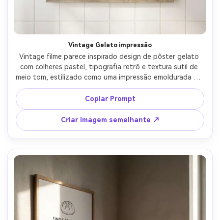
Vintage Gelato impressão
Vintage filme parece inspirado design de pôster gelato 
com colheres pastel, tipografia retrô e textura sutil de 
meio tom, estilizado como uma impressão emoldurada em 
uma parede azulejada brilhante, luz do dia suave com 
névoa suave, Fujifilm GFX 50S, 63mm, composição reta, 
Copiar Prompt
grão de papel realista, linhas afiadas para impressão, 
classificação de cores nostálgicas-AR 4:5
Criar imagem semelhante ↗