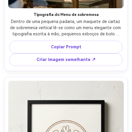
Tipografia do Menu de sobremesa
Dentro de uma pequena padaria, um maquete de cartaz 
de sobremesa vertical lê-se como um menu elegante com 
tipografia escrita à mão, pequenos esboços de bolo e 
uma paleta de pasteles florais macios, fotografados em 
uma parede de creme acima de uma vitrine de vidro, 
Copiar Prompt
iluminação aérea difusa, Nikon Z6II, 85mm, profundidade 
de campo rasa, grão de papel realista, texto nítido-AR 
Criar imagem semelhante ↗
4:5