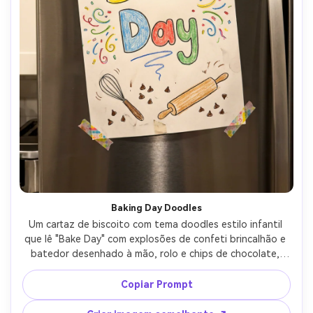
Baking Day Doodles
Um cartaz de biscoito com tema doodles estilo infantil 
que lê "Bake Day" com explosões de confeti brincalhão e 
batedor desenhado à mão, rolo e chips de chocolate, 
paleta de cores brilhante mas equilibrada, papel fosco, 
fotografado colado à porta da geladeira, iluminação 
Copiar Prompt
macia da cozinha, iPhone 15 Pro, equivalente a 26mm, 
composição casual, reflexos naturais, detalhe nítido 