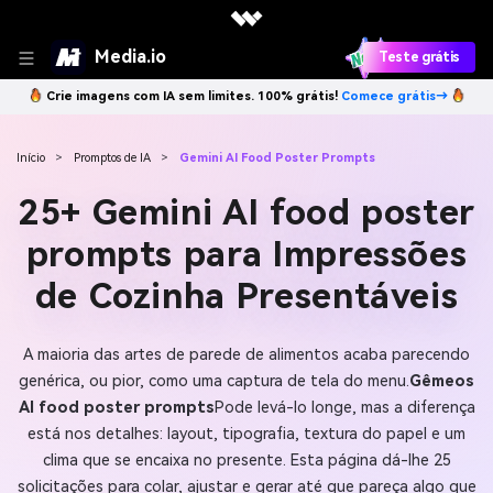
Media.io
Teste grátis
Crie imagens com IA sem limites. 100% grátis!
Comece grátis→
Início
>
Promptos de IA
>
Gemini AI Food Poster Prompts
25+ Gemini AI food poster
prompts para Impressões
de Cozinha Presentáveis
A maioria das artes de parede de alimentos acaba parecendo
genérica, ou pior, como uma captura de tela do menu.
Gêmeos
AI food poster prompts
Pode levá-lo longe, mas a diferença
está nos detalhes: layout, tipografia, textura do papel e um
clima que se encaixa no presente. Esta página dá-lhe 25
solicitações para colar, ajustar e gerar até que pareça algo que