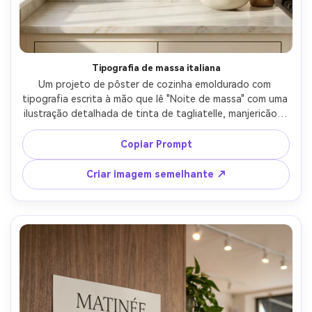
Tipografia de massa italiana
Um projeto de pôster de cozinha emoldurado com 
tipografia escrita à mão que lê "Noite de massa" com uma 
ilustração detalhada de tinta de tagliatelle, manjericão e 
parmesão, fundo de creme quente, grão de papel sutil, 
subtexto serif moderno com uma curta linha de receita, 
Copiar Prompt
fotografado como um maquete de parede realista acima 
de um balcão de mármore, luz de janela macia, Sony A7IV, 
Criar imagem semelhante ↗
50mm, composição reta, bordas nítidas, sombras 
naturais, olhar pronto para impressão de alta resolução-
AR 4:5