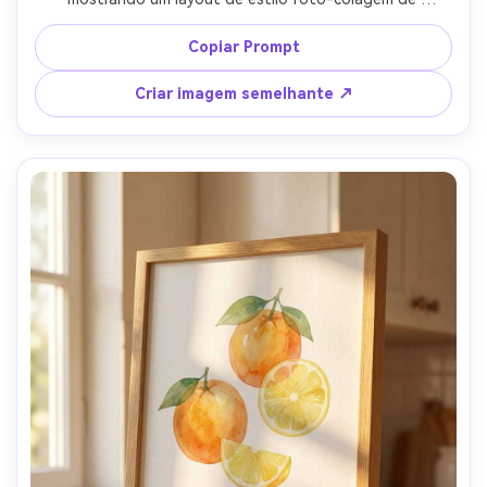
croissant, arte latte e torrada de geléia com letras serif 
modernas e pequenas legendas, paleta pastel silenciada, 
Copiar Prompt
textura de papel fosco, fotografado com Nikon Z7, 
35mm, perspectiva leve, bokeh suave, estilo editorial, 
Criar imagem semelhante ↗
reflexos realistas e sombras naturais, detalhe de 
impressão nítido-AR 4:5