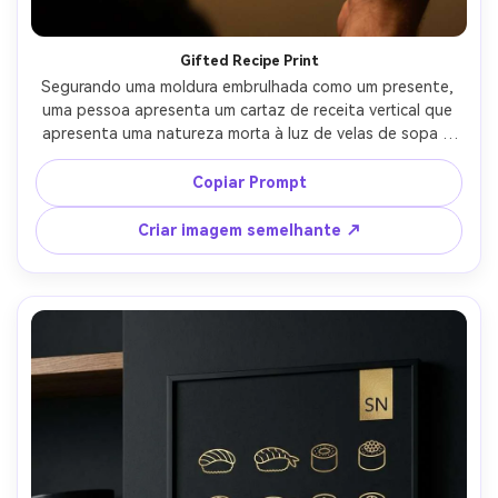
Gifted Recipe Print
Segurando uma moldura embrulhada como um presente, 
uma pessoa apresenta um cartaz de receita vertical que 
apresenta uma natureza morta à luz de velas de sopa e 
pão com elegantes letras serifs modernas e uma nota 
curta "da nossa mesa", iluminação de lâmpada quente 
Copiar Prompt
interna, Fujifilm X-T5, 56mm, composição no meio do tiro, 
textura realista da pele, foco nítido na impressão, 
Criar imagem semelhante ↗
sombras naturais, aparência de papel fosco premium-AR 
4:5