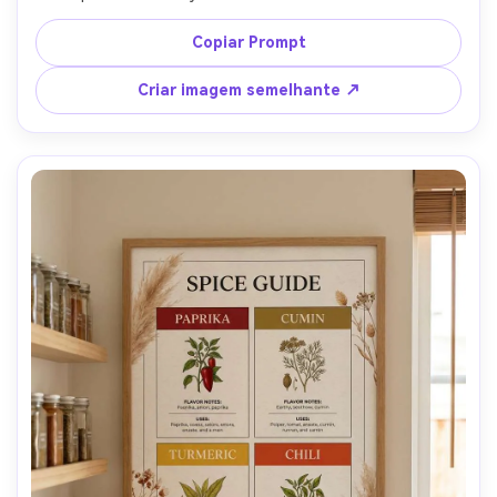
tipografia escrita à mão e um pequeno pão de massa-
levedura ilustrado, luz brilhante da janela, Canon R5, 
Copiar Prompt
35mm, ângulo documental, partículas de farinha 
congeladas, sombras realistas, texto nítido, textura de 
Criar imagem semelhante ↗
papel fosco premium-AR 4:5