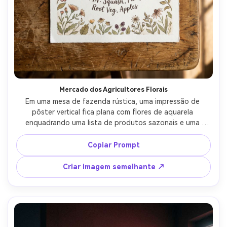
Mercado dos Agricultores Florais
Em uma mesa de fazenda rústica, uma impressão de 
pôster vertical fica plana com flores de aquarela 
enquadrando uma lista de produtos sazonais e uma 
ilustração central de tomates de herança, cabeçalhos de 
estilo manuscrito, bordas sutis decoradas, luz natural 
Copiar Prompt
macia, Canon 5D Mark IV, 50mm, de cima para baixo, fibras 
de papel realistas, texto nítido, classificação de cores 
Criar imagem semelhante ↗
suaves-AR 4:5