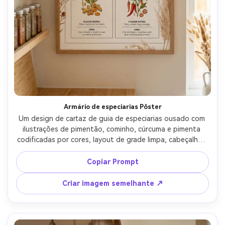
Armário de especiarias Pôster
Um design de cartaz de guia de especiarias ousado com 
ilustrações de pimentão, cominho, cúrcuma e pimenta 
codificadas por cores, layout de grade limpa, cabeçalhos 
serif modernos, sotaques sutis de boho pampas na 
borda, fotografado como uma impressão emoldurada ao 
Copiar Prompt
lado de frascos de especiarias, iluminação quente da 
cozinha, Sony A7R IV, 50mm, composição centrada, 
Criar imagem semelhante ↗
textura de impressão fotorealista-AR 4:5