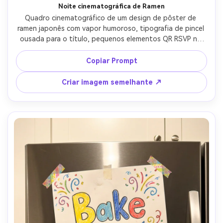
Crie imagens com
Noite cinematográfica de Ramen
IA sem limites.
Quadro cinematográfico de um design de pôster de 
ramen japonês com vapor humoroso, tipografia de pincel 
100% grátis!
ousada para o título, pequenos elementos QR RSVP na 
parte inferior para um convite para o jantar, vermelhos e 
Comece Grátis →
pretos profundos, grão sutil, fotografado como um 
Copiar Prompt
maquete de parede em uma cozinha escura, luz de borda 
e brilho de neon prático, Panasonic S5II, 35mm, contraste 
Criar imagem semelhante ↗
dramático, textura de impressão realista-AR 4:5