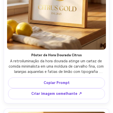
Pôster de Hora Dourada Citrus
A retroiluminação da hora dourada atinge um cartaz de 
comida minimalista em uma moldura de carvalho fina, com 
laranjas aquarelas e fatias de limão com tipografia 
minimalista em folha dourada para o título e uma pequena 
linha de data, destaques quentes, brilho sutil de folha, 
Copiar Prompt
fotografado em uma cozinha iluminada pelo sol, Canon 
R5, 85mm f/1.8, composição centrada, textura de papel 
Criar imagem semelhante ↗
fotorealista e bordas de impressão limpas-AR 4:5