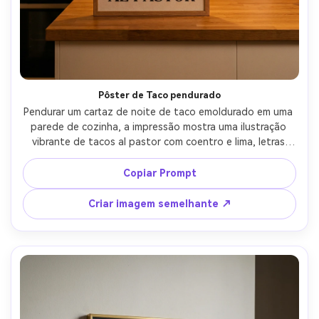
Pôster de Taco pendurado
Pendurar um cartaz de noite de taco emoldurado em uma 
parede de cozinha, a impressão mostra uma ilustração 
vibrante de tacos al pastor com coentro e lima, letras 
serif modernas ousadas, pequena lista de especiarias, 
grão de papel sutil, brilho quente de luz pendente, Sony 
Copiar Prompt
A7IV, 35mm, ângulo sincero, movimento realista, 
tipografia nítida, sombras naturais, clareza pronta para 
Criar imagem semelhante ↗
impressão-AR 4:5