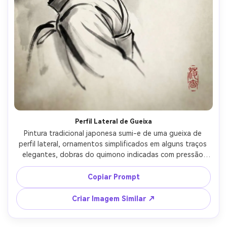
Perfil Lateral de Gueixa
Pintura tradicional japonesa sumi-e de uma gueixa de 
perfil lateral, ornamentos simplificados em alguns traços 
elegantes, dobras do quimono indicadas com pressão 
controlada de pincel, tinta monocromática com um 
pequeno toque vermelho nos lábios, fundo de lavagem 
Copiar Prompt
suave, muito espaço negativo, textura de papel de arroz, 
selo, lente 85mm, profundidade de campo rasa, 
Criar Imagem Similar ↗
iluminação cinematográfica suave --ar 4:5