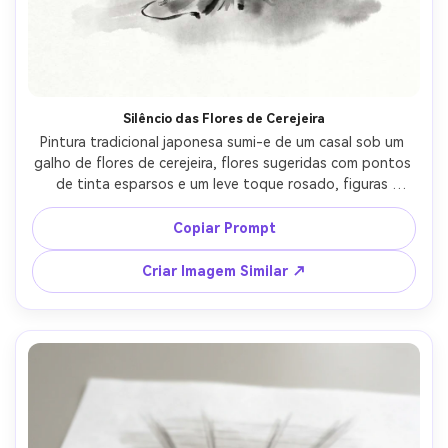
Crie imagens com
IA sem limites.
100% grátis!
Comece Grátis →
Silêncio das Flores de Cerejeira
Pintura tradicional japonesa sumi-e de um casal sob um 
galho de flores de cerejeira, flores sugeridas com pontos 
de tinta esparsos e um leve toque rosado, figuras 
simplificadas em silhuetas graciosas, lavagem suave de 
névoa atrás deles, muito espaço negativo branco, textura 
Copiar Prompt
de papel de arroz, humor romântico poético, selo 
vermelho, lente 85mm, profundidade de campo rasa, 
Criar Imagem Similar ↗
iluminação cinematográfica suave --ar 4:5