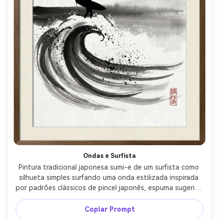
Ondas e Surfista
Pintura tradicional japonesa sumi-e de um surfista como 
silhueta simples surfando uma onda estilizada inspirada 
por padrões clássicos de pincel japonês, espuma sugerida 
com respingos e pincel seco, horizonte se dissolvendo na 
névoa, tinta monocromática, espaço negativo forte, 
Copiar Prompt
textura de papel de arroz, selo vermelho, lente 85mm, 