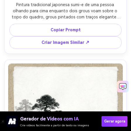
Pintura tradicional japonesa sumi-e de uma pessoa 
olhando para cima enquanto dois grous voam sobre o 
topo do quadro, grous pintados com traços elegantes 
de asa, lavagem de nuvem suave, vasto espaço negativo, 
silhueta minimalista em primeiro plano, textura de papel 
Copiar Prompt
de arroz, humor calmo e inspirador, selo vermelho, lente 
85mm, profundidade de campo rasa, iluminação 
Criar Imagem Similar ↗
cinematográfica suave --ar 4:5
Gerador de Vídeos com IA
Gerar agora
Crie vídeos facilmente a partir de texto ou imagens