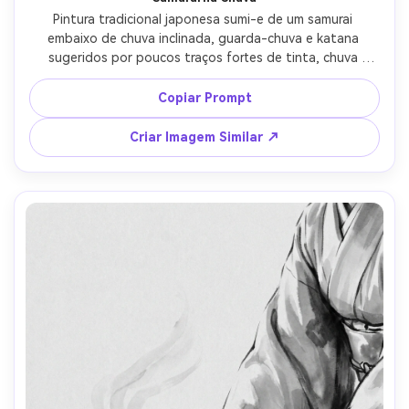
Pintura tradicional japonesa sumi-e de um samurai 
embaixo de chuva inclinada, guarda-chuva e katana 
sugeridos por poucos traços fortes de tinta, chuva 
representada como linhas diagonais e respingos, 
contraste dramático, lavagem suave de chão enevoado 
Copiar Prompt
se dissipando no branco, grãos de papel de arroz, 
minimalismo cinematográfico, selo vermelho, lente 85mm, 
Criar Imagem Similar ↗
profundidade de campo rasa --ar 4:5