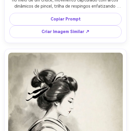
dinâmicos de pincel, trilha de respingos enfatizando 
velocidade, fundo mínimo de dojo se dissipando no 
branco, contraste forte, textura de pincel seco, 
Copiar Prompt
composição equilibrada, grãos de papel de arroz, selo 
vermelho, lente 85mm, profundidade de campo rasa, 
Criar Imagem Similar ↗
iluminação cinematográfica suave --ar 4:5