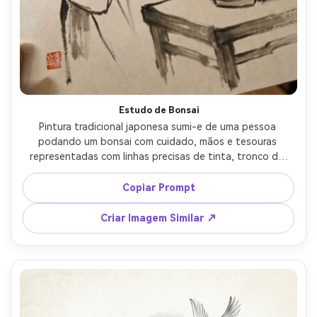
Estudo de Bonsai
Pintura tradicional japonesa sumi-e de uma pessoa 
podando um bonsai com cuidado, mãos e tesouras 
representadas com linhas precisas de tinta, tronco do 
bonsai texturizado com pincel seco, vaso e mesa mínimos, 
sombras suaves de lavagem, vibe de estúdio serena, 
Copiar Prompt
grãos de papel de arroz, pequeno selo vermelho, lente 
85mm, profundidade de campo rasa, iluminação 
Criar Imagem Similar ↗
cinematográfica suave --ar 4:5