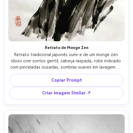
Retrato de Monge Zen
Retrato tradicional japonês sumi-e de um monge zen 
idoso com sorriso gentil, cabeça raspada, robe indicado 
com pinceladas ousadas, sombras suaves em lavagem de 
tinta, traços caligráficos expressivos, fundo minimalista 
com espaço vazio, textura de papel de arroz, selo 
Copiar Prompt
vermelho discreto, humor pacífico e atemporal, lente 
85mm, profundidade de campo rasa, iluminação 
Criar Imagem Similar ↗
cinematográfica suave --ar 4:5