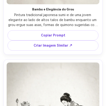
Bambu e Elegância do Grou
Pintura tradicional japonesa sumi-e de uma jovem 
elegante ao lado de altos talos de bambu enquanto um 
grou ergue suas asas, formas de quimono sugeridas com 
poucos traços confiantes de pincel, tinta monocromática 
com um pequeno toque de vermelho, fundo suave, 
Copiar Prompt
espaço negativo forte, textura de papel de arroz, selo 
vermelho, lente 85mm, profundidade de campo rasa, 
Criar Imagem Similar ↗
iluminação cinematográfica suave --ar 4:5