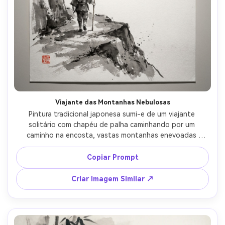
Viajante das Montanhas Nebulosas
Pintura tradicional japonesa sumi-e de um viajante 
solitário com chapéu de palha caminhando por um 
caminho na encosta, vastas montanhas enevoadas 
desaparecendo no espaço negativo branco, gradientes 
mínimos de tinta, textura expressiva de pincel seco, 
Copiar Prompt
respingos sutis de tinta, grãos de papel de arroz, 
pequeno selo vermelho no canto, composição serena e 
Criar Imagem Similar ↗
contemplativa, qualidade de obra-prima, lente 85mm, 
profundidade de campo rasa, iluminação cinematográfica 
suave --ar 4:5