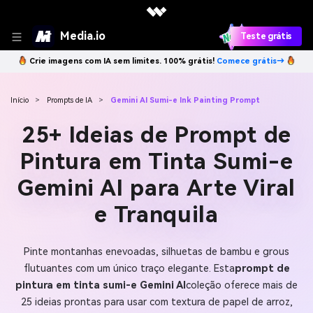
Media.io
Teste grátis
Crie imagens com IA sem limites. 100% grátis!
Comece grátis→
Início
>
Prompts de IA
>
Gemini AI Sumi-e Ink Painting Prompt
25+ Ideias de Prompt de
Pintura em Tinta Sumi-e
Gemini AI para Arte Viral
e Tranquila
Pinte montanhas enevoadas, silhuetas de bambu e grous
flutuantes com um único traço elegante. Esta
prompt de
pintura em tinta sumi-e Gemini AI
coleção oferece mais de
25 ideias prontas para usar com textura de papel de arroz,