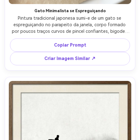
Gato Minimalista se Espreguiçando
Pintura tradicional japonesa sumi-e de um gato se 
espreguiçando no parapeito da janela, corpo formado 
por poucos traços curvos de pincel confiantes, bigodes 
como linhas finas de caligrafia, detalhes mínimos do 
interior, lavagem suave de cinza ao fundo, muito espaço 
Copiar Prompt
branco, textura de papel de arroz, humor brincalhão e 
elegante, selo vermelho, lente 85mm, profundidade de 
Criar Imagem Similar ↗
campo rasa, iluminação cinematográfica suave --ar 4:5