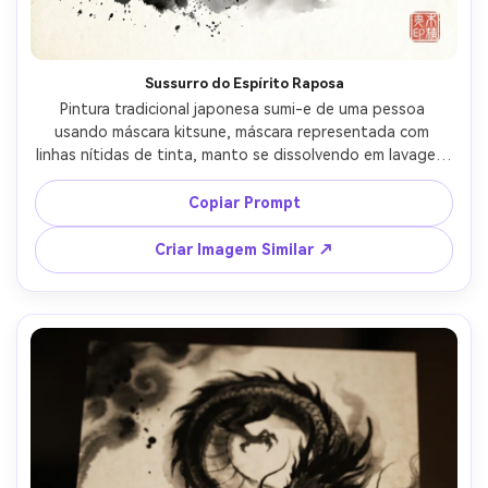
Sussurro do Espírito Raposa
Pintura tradicional japonesa sumi-e de uma pessoa 
usando máscara kitsune, máscara representada com 
linhas nítidas de tinta, manto se dissolvendo em lavagem 
e respingos, silhueta distante de torii ao fundo, 
atmosfera misteriosa, paleta minimalista, grande espaço 
Copiar Prompt
negativo, textura de papel de arroz, selo vermelho, lente 
85mm, profundidade de campo rasa --ar 4:5
Criar Imagem Similar ↗