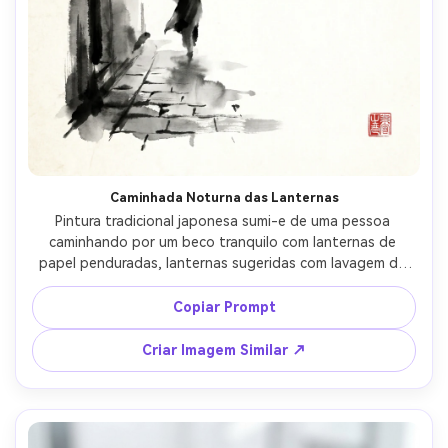
Caminhada Noturna das Lanternas
Pintura tradicional japonesa sumi-e de uma pessoa 
caminhando por um beco tranquilo com lanternas de 
papel penduradas, lanternas sugeridas com lavagem de 
luz e pequenos toques vermelhos, sombras em 
florescimento de tinta molhada, telhados distantes 
Copiar Prompt
desaparecendo na névoa, espaço negativo forte, textura 
de papel de arroz, calma cinematográfica, selo, lente 
Criar Imagem Similar ↗
85mm, profundidade de campo rasa --ar 4:5