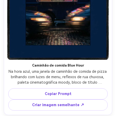
Caminhão de comida Blue Hour
Na hora azul, uma janela de caminhão de comida de pizza 
brilhando com luzes de menu, reflexos de rua chuvosa, 
paleta cinematográfica moody, bloco de título 
tipográfico ousado, espaço negativo equilibrado, 
molduras de pôster, detalhes nítidos com grão natural, 
Copiar Prompt
alta resolução para impressão, lente de 85mm, 
profundidade de campo rasa-AR 4:5
Criar imagem semelhante ↗