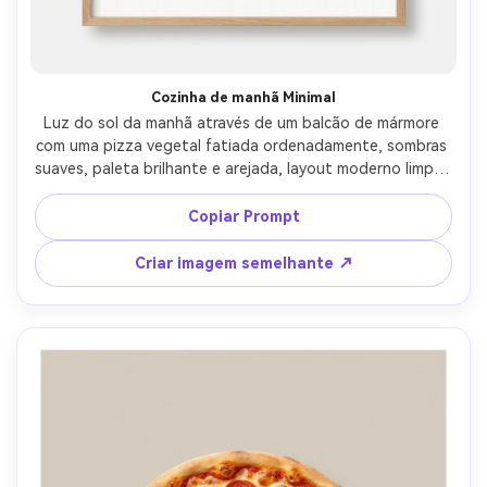
Cozinha de manhã Minimal
Luz do sol da manhã através de um balcão de mármore 
com uma pizza vegetal fatiada ordenadamente, sombras 
suaves, paleta brilhante e arejada, layout moderno limpo, 
manchete minimalista em letras serif modernas, grão de 
papel sutil, pôster pronto para impressão com margens 
Copiar Prompt
generosas e detalhes ultra-nítidos, lente de 85 mm, 
profundidade de campo rasa-AR 4:5
Criar imagem semelhante ↗