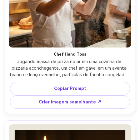
Crie imagens com
IA sem limites.
100% grátis!
Comece Grátis →
Chef Hand Toss
Jogando massa de pizza no ar em uma cozinha de 
pizzaria aconchegante, um chef amigável em um avental 
branco e lenço vermelho, partículas de farinha congeladas 
em movimento, iluminação quente de tungstênio, 
profundidade de campo rasa, layout de pôster com 
Copiar Prompt
espaço de manchete ousado, textura da pele 
fotorealista e sombras naturais, qualidade editorial, alta 
Criar imagem semelhante ↗
resolução, lente de 85mm, profundidade de campo rasa-
AR 4:5