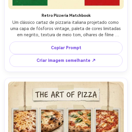
Retro Pizzeria Matchbook
Um clássico cartaz de pizzaria italiana projetado como 
uma capa de fósforos vintage, paleta de cores limitadas 
em negrito, textura de meio tom, olhares de filme 
vintage, tipografia brincalhona com letras à mão, 
emblema de emblema grande estilo marca, hierarquia 
Copiar Prompt
limpa para manchete e linha de localização, design gráfico 
pronto para impressão com contornos nítidos, lente de 
Criar imagem semelhante ↗
85mm, profundidade de campo rasa, iluminação 
cinematográfica suave-AR 4:5