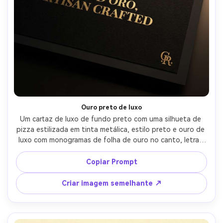
Ouro preto de luxo
Um cartaz de luxo de fundo preto com uma silhueta de 
pizza estilizada em tinta metálica, estilo preto e ouro de 
luxo com monogramas de folha de ouro no canto, letras 
serif modernas, layout mínimo, emblema centrado, olhar 
vetorial ultra-nítido, pronto para impressão com margens 
Copiar Prompt
seguras de sangramento e vibração de embalagem 
premium, lente de 85mm, profundidade de campo rasa, 
Criar imagem semelhante ↗
iluminação cinematográfica suave-AR 4:5