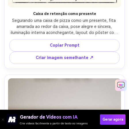
Caixa de retenção como presente
Segurando uma caixa de pizza como um presente, fita 
amarrada ao redor da caixa, pose alegre e sincera, 
iluminação interna aconchegante, layout do pôster com 
manchete na parte superior e pequena legenda na parte 
inferior, tons naturais da pele e textura realista do 
Copiar Prompt
tecido, classificação de cores limpas, moldura pronta para 
impressão, lente de 85mm, profundidade de campo rasa-
Criar imagem semelhante ↗
AR 4:5
Gerador de Vídeos com IA
Gerar agora
Crie vídeos facilmente a partir de texto ou imagens