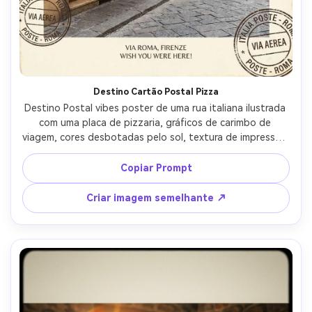
Destino Cartão Postal Pizza
Destino Postal vibes poster de uma rua italiana ilustrada 
com uma placa de pizzaria, gráficos de carimbo de 
viagem, cores desbotadas pelo sol, textura de impressão 
granulada, letras serifas modernas para o título principal, 
pequenas linhas de legenda como um cartão postal, 
Copiar Prompt
margens equilibradas e layout pronto para impressão, 
lente de 85mm, profundidade de campo rasa-AR 4:5
Criar imagem semelhante ↗