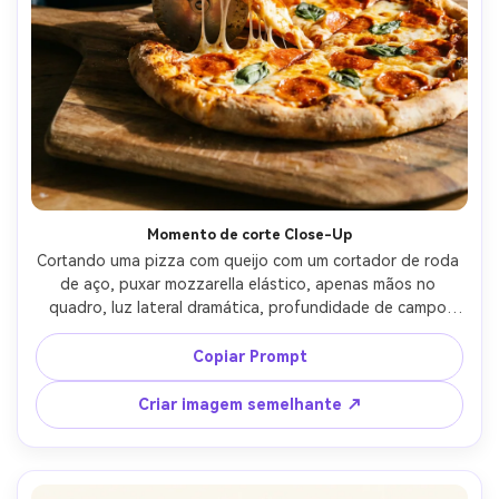
Momento de corte Close-Up
Cortando uma pizza com queijo com um cortador de roda 
de aço, puxar mozzarella elástico, apenas mãos no 
quadro, luz lateral dramática, profundidade de campo 
rasa, composição editorial de pôster de alimentos com 
espaço para um título ousado, detalhe de textura 
Copiar Prompt
realista, foco nítido, alta resolução, lente de 85mm, 
profundidade de campo rasa- -ar 4:5
Criar imagem semelhante ↗