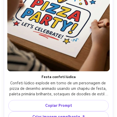
Festa confeti lúdica
Confeti lúdico explode em torno de um personagem de 
pizza de desenho animado usando um chapéu de festa, 
paleta primária brilhante, sotaques de doodles de estilo 
infantil, ilustração de contorno grosso, grande área de 
texto amigável para uma impressão de presente de festa 
Copiar Prompt
de pizza, composição de pôster limpo, acabamento 
vetorial nítido, saída de alta resolução, lente de 85mm, 
Criar imagem semelhante ↗