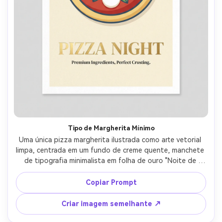
Tipo de Margherita Mínimo
Uma única pizza margherita ilustrada como arte vetorial 
limpa, centrada em um fundo de creme quente, manchete 
de tipografia minimalista em folha de ouro "Noite de 
pizza" com efeito de relevo sutil, letras serif modernas 
para subtexto, margens brancas generosas, design de 
Copiar Prompt
pôster pronto para impressão, paleta amigável CMYK, 
300 DPI, bordas nítidas, sem desordem, sensação de 
Criar imagem semelhante ↗
papelaria premium, lente de 85mm, profundidade de 