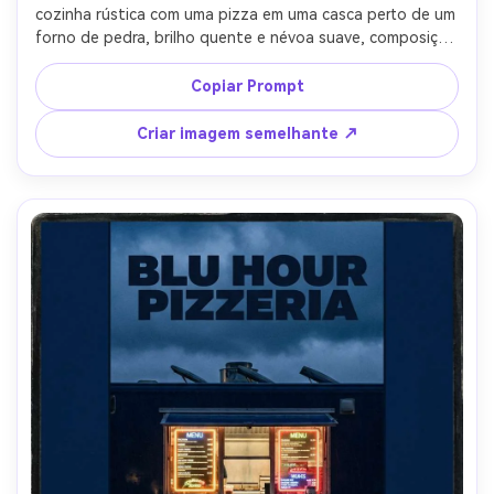
cozinha rústica com uma pizza em uma casca perto de um 
forno de pedra, brilho quente e névoa suave, composição 
cinematográfica com uma zona de manchete clara, 
vinheta sutil, design de pôster de alta resolução, 
Copiar Prompt
texturas realistas, assunto focal nítido, sombras naturais, 
lente de 85 mm, profundidade de campo rasa-AR 4:5
Criar imagem semelhante ↗