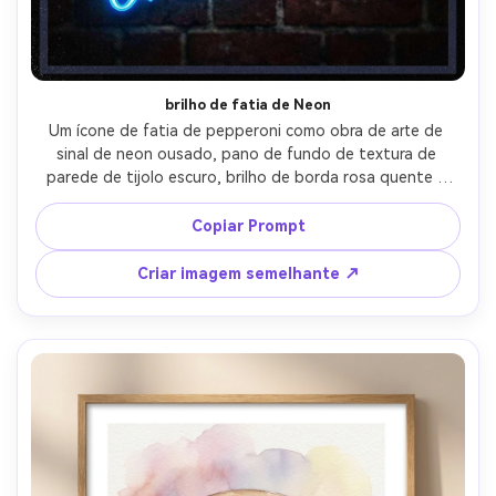
brilho de fatia de Neon
Um ícone de fatia de pepperoni como obra de arte de 
sinal de neon ousado, pano de fundo de textura de 
parede de tijolo escuro, brilho de borda rosa quente e 
azul elétrico, contraste de cores cinematográficas, leitura 
de tipografia com letras à mão "aberto tarde", grão sutil, 
Copiar Prompt
layout de pôster de alto contraste com margens seguras 
para impressão, linhagem afiada, sensação pronta para 
Criar imagem semelhante ↗
serigrafia, lente de 85mm, profundidade de campo rasa-
AR 4:5