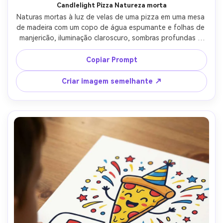
Candlelight Pizza Natureza morta
Naturas mortas à luz de velas de uma pizza em uma mesa 
de madeira com um copo de água espumante e folhas de 
manjericão, iluminação claroscuro, sombras profundas e 
destaques suaves, área de tipografia mínima elegante, 
classificação de cores refinada, pôster de arte pronto 
Copiar Prompt
para impressão com borda limpa e texturas de alto 
detalhe, lente de 85mm, profundidade de campo rasa-AR 
Criar imagem semelhante ↗
4:5