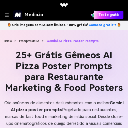
Media.io
Teste grátis
Crie imagens com IA sem limites. 100% grátis!
Comece grátis→
Início
>
Promptos de IA
>
Gemini AI Pizza Poster Prompts
25+ Grátis Gêmeos AI
Pizza Poster Prompts
para Restaurante
Marketing & Food Posters
Crie anúncios de alimentos deslumbrantes com o melhor
Gemini
AI pizza poster prompts
Projetado para restaurantes,
marcas de fast food e marketing de mídia social. Desde close-
ups cinematográficos de queijo derretido a visuais comerciais