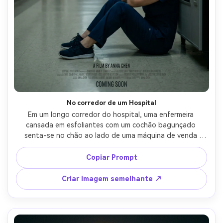
No corredor de um Hospital
Em um longo corredor do hospital, uma enfermeira 
cansada em esfoliantes com um cochão bagunçado 
senta-se no chão ao lado de uma máquina de venda 
automática, luzes fluorescentes com deslizamento 
humorístico, design de cartaz orientado por personagens 
Copiar Prompt
com grande espaço de título e texto de faturamento 
sutil, Canon R6 Mark II, 35mm f/2, linhas de liderança 
Criar imagem semelhante ↗
fortes, tom emocional, textura fotorealista da pele, 
sombras naturais, alta resolução, sem logotipos-AR 4:5