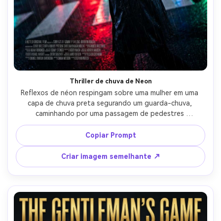
Thriller de chuva de Neon
Reflexos de néon respingam sobre uma mulher em uma 
capa de chuva preta segurando um guarda-chuva, 
caminhando por uma passagem de pedestres 
movimentada da cidade à noite com listras de chuva, 
iluminação de néon de alto contraste, estilo de pôster de 
Copiar Prompt
streaming-thriller com espaço de título claro e bloco de 
créditos, Sony A7S III, 50mm f/1.4, ângulo cinematográfico 
Criar imagem semelhante ↗
ligeiramente inclinado, humor intenso, gotas de água 
realistas, foco nítido, alta resolução-AR 4:5