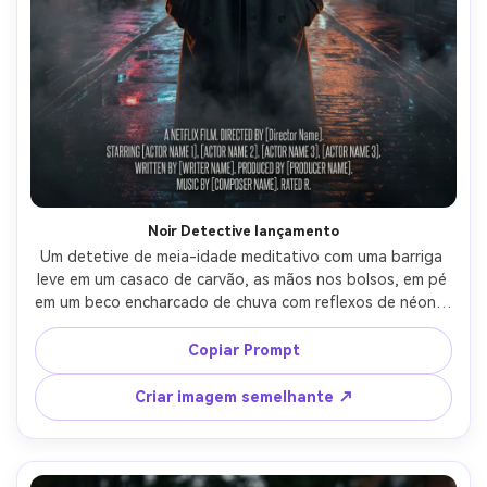
Noir Detective lançamento
Um detetive de meia-idade meditativo com uma barriga 
leve em um casaco de carvão, as mãos nos bolsos, em pé 
em um beco encharcado de chuva com reflexos de néon e 
névoa à deriva, luz dramática da borda e brilho do 
pavimento molhado, layout cinematográfico de pôster 
Copiar Prompt
estilo Netflix com espaço de título em negrito na parte 
superior e bloco de cobrança de créditos na parte 
Criar imagem semelhante ↗
inferior, Sony A7IV, 85mm f/1.4, profundidade de campo 
rasa, composição de herói centrada, humor de thriller 
tenso, textura de pele fotorealista, sombras naturais, 
alta resolução, espaço negativo nítido e seguro para 