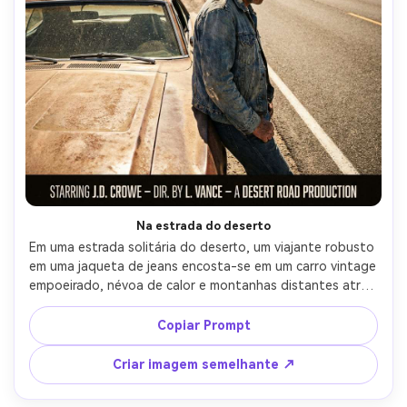
Na estrada do deserto
Em uma estrada solitária do deserto, um viajante robusto 
em uma jaqueta de jeans encosta-se em um carro vintage 
empoeirado, névoa de calor e montanhas distantes atrás, 
sol severo do meio-dia com forte contraste, estilo de 
cartaz de thriller-road-movie com grande título no topo e 
Copiar Prompt
créditos de faturamento na parte inferior, Canon R5, 24-
70mm a 35mm f/4, tiro de herói largo, humor gritty, 
Criar imagem semelhante ↗
textura realista de pele e pele, alta resolução, margens 
limpas-AR 4:5