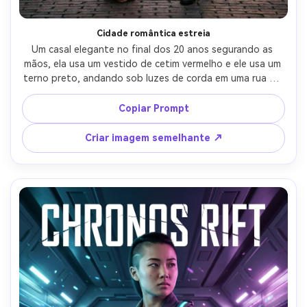
Cidade romântica estreia
Um casal elegante no final dos 20 anos segurando as 
mãos, ela usa um vestido de cetim vermelho e ele usa um 
terno preto, andando sob luzes de corda em uma rua de 
paralelepípedos, brilho de tungstênio quente com bokeh 
suave, estilo cinematográfico de streaming-pôster com 
Copiar Prompt
área de título serif moderna e pequenos nomes de 
elenco, Canon R5, 50mm f/1.2, moldura média de corpo 
Criar imagem semelhante ↗
inteiro, humor romântico suave, classificação de cores 
editoriais, textura realista do tecido, nitidez pronta para 
impressão, margens limpas, sem marcas de marca-AR 4:5