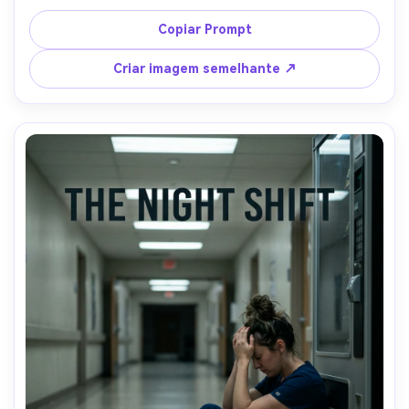
chave da lanterna contra o azul ambiente frio, layout de 
pôster de drama de férias com espaço de título serif 
Copiar Prompt
moderno e tira de créditos, Nikon Z7II, 50mm f/1.8, 
molduras centradas, clima de suspense aconchegante, 
Criar imagem semelhante ↗
detalhe realista da neve, alta resolução, pronto para 
impressão-AR 4:5