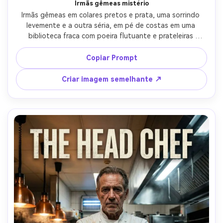
Irmãs gêmeas mistério
Irmãs gêmeas em colares pretos e prata, uma sorrindo 
levemente e a outra séria, em pé de costas em uma 
biblioteca fraca com poeira flutuante e prateleiras 
imponentes, iluminação claroscuro humorística, design de 
pôster cinematográfico com espaço de título centrado e 
Copiar Prompt
bloco de faturamento de impressão fina, Canon R6, 85mm 
f/1.4, enquadramento apertado da cintura, humor 
Criar imagem semelhante ↗
suspenseful, poros da pele realistas, grão de filme sutil, 
alta resolução, espaço negativo limpo, sem logotipos-AR 
4:5