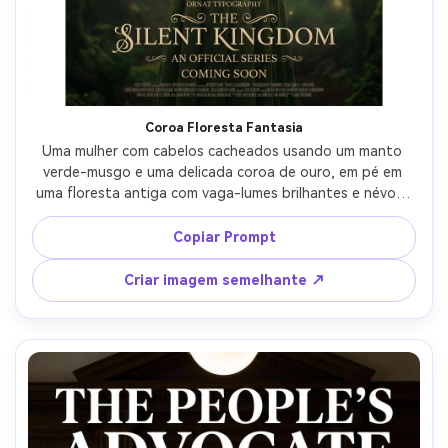
Crie imagens com
IA sem limites.
100% grátis!
Comece Grátis →
Coroa Floresta Fantasia
Uma mulher com cabelos cacheados usando um manto 
verde-musgo e uma delicada coroa de ouro, em pé em 
uma floresta antiga com vaga-lumes brilhantes e névoa, 
luz volumétrica suave através das árvores, composição de 
pôster de fantasia estilo Netflix com área de manchete e 
Copiar Prompt
espaçamento ornamentado de legendas, Sony A7R V, 
50mm f/1.4, composição centrada, humor épico sonhador, 
Criar imagem semelhante ↗
fios de cabelo realistas, tecido detalhado, alta resolução, 
pronto para impressão, sem marca d'água-AR 4:5