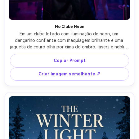
No Clube Neon
Em um clube lotado com iluminação de neon, um 
dançarino confiante com maquiagem brilhante e uma 
jaqueta de couro olha por cima do ombro, lasers e neblina 
ao fundo, iluminação magenta e azul saturada, layout de 
pôster de streaming cinematográfico com área de título 
Copiar Prompt
em negrito e pequenos slogans, Sony A1, 35mm f/1.8, 
enquadramento dinâmico de três quartos, humor elétrico, 
Criar imagem semelhante ↗
destaques realistas, foco nítido, alta resolução, sem 
marca d'água-AR 4:5