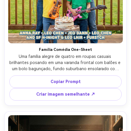
Família Comédia One-Sheet
Uma família alegre de quatro em roupas casuais 
brilhantes posando em uma varanda frontal com balões e 
um bolo bagunçado, fundo suburbano ensolarado com 
adereços lúdicos, luz do dia suave com sombras suaves, 
layout de pôster de streaming cômico moderno com 
Copiar Prompt
grande espaço de título amigável e tira de créditos 
limpos, Sony A7III, 35mm f/2, composição simétrica, tom 
Criar imagem semelhante ↗
otimista, textura natural da pele, foco nítido, cor 
amigável para impressão, sem marcas registradas, sem 
marca d'água- -ar 4:5