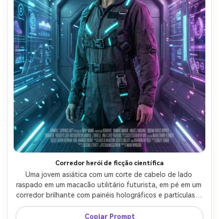
Corredor herói de ficção científica
Uma jovem asiática com um corte de cabelo de lado 
raspado em um macacão utilitário futurista, em pé em um 
corredor brilhante com painéis holográficos e partículas à 
deriva, luz chave ciana fresca com sotaques magenta, 
composição de pôster cinematográfico estilo Netflix com 
Copiar Prompt