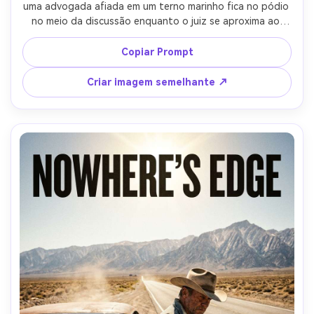
uma advogada afiada em um terno marinho fica no pódio 
no meio da discussão enquanto o juiz se aproxima ao 
fundo, iluminação dramática acima com sombras 
profundas, layout de pôster cinematográfico com forte 
Copiar Prompt
espaço de título e bloco de créditos, Leica SL2, 35mm 
f/2, moldura ampla mas focada, tensa vibração legal-
Criar imagem semelhante ↗
drama, detalhes fotorealistas, bordas nítidas, alta 
resolução, sem logotipos-AR 4:5