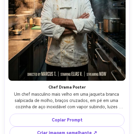
Chef Drama Poster
Um chef masculino mais velho em uma jaqueta branca 
salpicada de molho, braços cruzados, em pé em uma 
cozinha de aço inoxidável com vapor subindo, luzes 
práticas quentes misturadas com preenchimento fresco, 
layout de pôster de streaming-drama com título em 
Copiar Prompt
negrito na parte superior e créditos na parte inferior, 
Fujifilm GFX100S, 63 mm f/2.8, retrato de três quartos, 
Criar imagem semelhante ↗