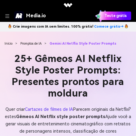
Media.io
Teste grátis
Crie imagens com IA sem limites. 100% grátis!
Comece grátis→
Início
>
Promptos de IA
>
Gemini AI Netflix Style Poster Prompts
25+ Gêmeos AI Netflix
Style Poster Prompts:
Presentes prontos para
moldura
Quer criar
Cartazes de filmes de IA
Parecem originais da Netflix?
estes
Gêmeos AI Netflix style poster prompts
Ajude você a
gerar visuais de entretenimento cinematográfico com retratos
de personagens intensos, classificação de cores