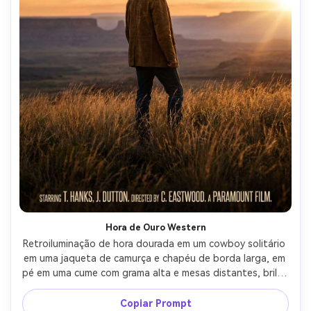
Hora de Ouro Western
Retroiluminação de hora dourada em um cowboy solitário 
em uma jaqueta de camurça e chapéu de borda larga, em 
pé em uma cume com grama alta e mesas distantes, brilho 
de sol quente e luz de borda, layout de pôster 
cinematográfico com grande título no topo e créditos de 
Copiar Prompt