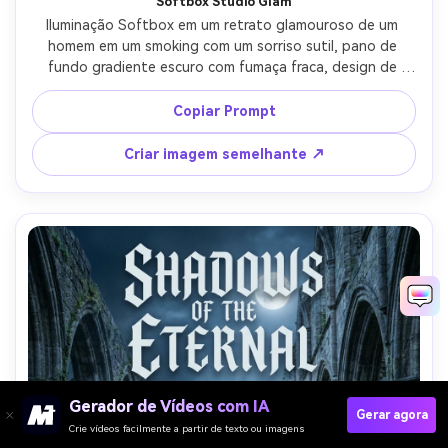
Softbox Studio Glam
Iluminação Softbox em um retrato glamouroso de um 
homem em um smoking com um sorriso sutil, pano de 
fundo gradiente escuro com fumaça fraca, design de 
cartaz de streaming de alta qualidade com título ousado 
na parte superior e bloco de faturamento limpo na parte 
Copiar Prompt
inferior, Canon R5, 85mm f/1.4, enquadramento apertado 
de cabeça e ombros, humor luxuoso, textura de pele 
Criar imagem semelhante ↗
fotorealista, detalhe de tecido de terno nítido, alta 
resolução, sem logotipos- -ar 4:5
Gerador de Vídeos com IA
Gerar agora
Crie vídeos facilmente a partir de texto ou imagens