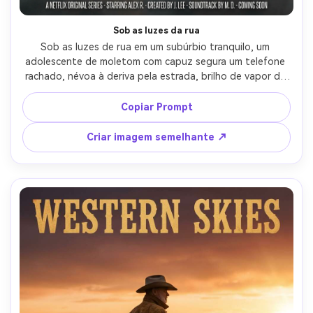
Sob as luzes da rua
Sob as luzes de rua em um subúrbio tranquilo, um 
adolescente de moletom com capuz segura um telefone 
rachado, névoa à deriva pela estrada, brilho de vapor de 
sódio com sombras profundas, layout de pôster de série 
de mistério com zona de título em negrito e bloco de 
Copiar Prompt
créditos, Sony A7IV, 85mm f/1.8, profundidade de campo 
rasa, humor desconfortável, texturas realistas, grão de 
Criar imagem semelhante ↗
filme sutil, alta resolução, sem marca d'água-AR 4:5