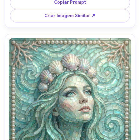
swirl latte em tesselas circulares, borda mínima com mini 
Copiar Prompt
corações em azulejo, vibe amigável e cotidiana, 
espaçamento e contornos de azulejo altamente 
Criar Imagem Similar ↗
detalhados, lente 85mm, profundidade de campo rasa --
ar 4:5