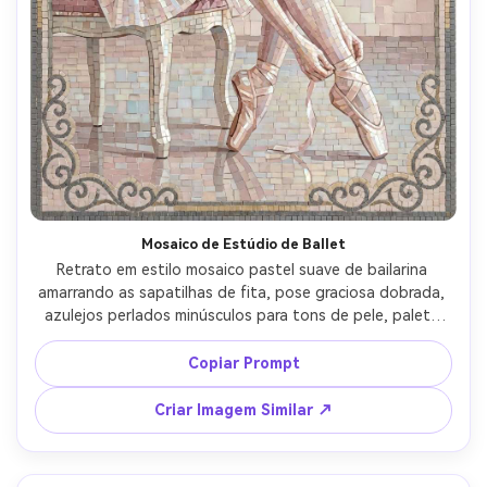
Mosaico de Estúdio de Ballet
Retrato em estilo mosaico pastel suave de bailarina 
amarrando as sapatilhas de fita, pose graciosa dobrada, 
azulejos perlados minúsculos para tons de pele, paleta 
rosa claro e marfim, fundo de estúdio espelhado 
simplificado em blocos de tesselas reflexivas, borda 
Copiar Prompt
delicada em filigrana, clima sereno e elegante, brilho do 
azulejo altamente detalhado, composição equilibrada, 
Criar Imagem Similar ↗
iluminação cinematográfica suave --ar 4:5