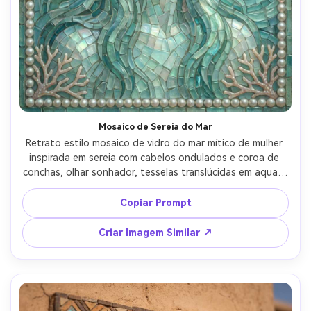
Mosaico de Sereia do Mar
Retrato estilo mosaico de vidro do mar mítico de mulher 
inspirada em sereia com cabelos ondulados e coroa de 
conchas, olhar sonhador, tesselas translúcidas em aqua e 
espuma do mar com brilho iridescente, padrões de onda 
no fundo, borda de pérola e motivos de coral, clima 
Copiar Prompt
mágico e luminoso, refração de vidro altamente 
detalhada, composição elegante de fantasia, iluminação 
Criar Imagem Similar ↗
cinematográfica suave --ar 4:5