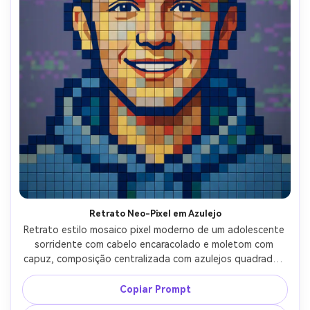
Retrato Neo-Pixel em Azulejo
Retrato estilo mosaico pixel moderno de um adolescente 
sorridente com cabelo encaracolado e moletom com 
capuz, composição centralizada com azulejos quadrados 
limpos e grade organizada, paleta limitada de 16 cores 
em forte contraste, padrão sutil de glitch no fundo, 
Copiar Prompt
contorno ousado ao redor do rosto, vibe animada de 