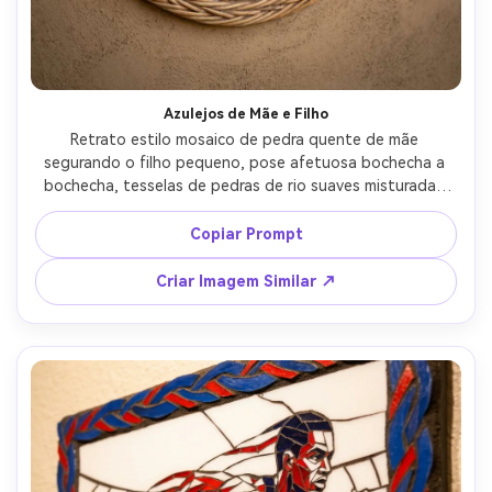
Azulejos de Mãe e Filho
Retrato estilo mosaico de pedra quente de mãe 
segurando o filho pequeno, pose afetuosa bochecha a 
bochecha, tesselas de pedras de rio suaves misturadas 
com peças de cerâmica para detalhes faciais, paleta bege 
terrosa e mel, borda curva suave como um berço, clima 
Copiar Prompt
aconchegante e caseiro, disposição de azulejo altamente 
detalhada, composição gentil e espaço negativo 
Criar Imagem Similar ↗
calmante, lente 85mm, profundidade de campo rasa, 
iluminação cinematográfica suave --ar 4:5