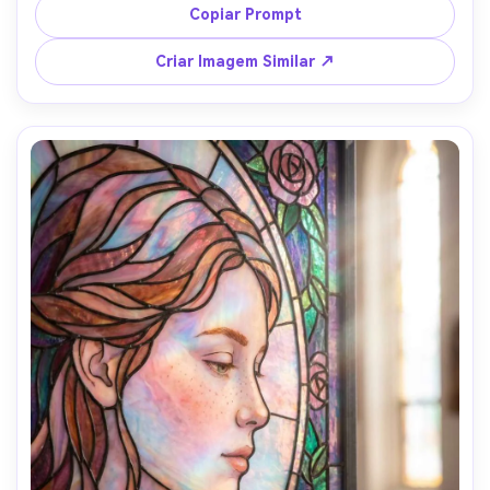
destaque brilhante, cores saturadas de verde-água, coral 
Copiar Prompt
e amarelo-sol, cenário divertido das ruas de Barcelona 
simplificado em formas de azulejo, contornos ousados, 
Criar Imagem Similar ↗
composição energética, bordas detalhadas dos cacos, 
vibe de pôster de arte moderna, lente 85mm, 
profundidade de campo rasa --ar 4:5