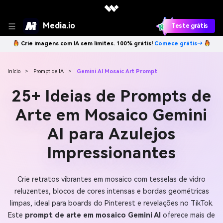
Media.io
Teste grátis
Crie imagens com IA sem limites. 100% grátis!
Comece grátis→
Início
>
Prompt de IA
>
Gemini AI Mosaic Art Prompt
25+ Ideias de Prompts de
Arte em Mosaico Gemini
AI para Azulejos
Impressionantes
Crie retratos vibrantes em mosaico com tesselas de vidro
reluzentes, blocos de cores intensas e bordas geométricas
limpas, ideal para boards do Pinterest e revelações no TikTok.
Este
prompt de arte em mosaico Gemini AI
oferece mais de