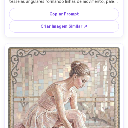
tesselas angulares formando linhas de movimento, paleta 
de vermelho e azul marinho com destaque em azulejo 
branco, estádio sugerido com arcos simplificados, borda 
Copiar Prompt
de medalha nítida, clima intenso e energético, padrão de 
rejunte altamente detalhado, composição pronta para 
Criar Imagem Similar ↗
pôster, lente 85mm, profundidade de campo rasa --ar 4:5