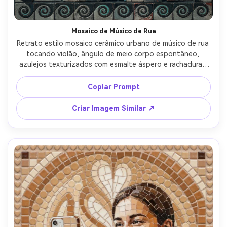
Mosaico de Músico de Rua
Retrato estilo mosaico cerâmico urbano de músico de rua 
tocando violão, ângulo de meio corpo espontâneo, 
azulejos texturizados com esmalte áspero e rachaduras 
sutis, base carvão neutra com destaques neon verde-
água, padrão de parede de tijolo em tesselas, borda 
Copiar Prompt
rítmica como ondas sonoras, atmosfera emotiva e urbana, 
bordas de azulejo feitas à mão altamente detalhadas, 
Criar Imagem Similar ↗
lente 85mm, profundidade de campo rasa, iluminação 
cinematográfica suave --ar 4:5