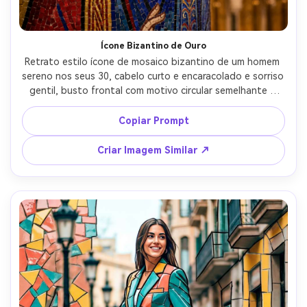
Ícone Bizantino de Ouro
Retrato estilo ícone de mosaico bizantino de um homem 
sereno nos seus 30, cabelo curto e encaracolado e sorriso 
gentil, busto frontal com motivo circular semelhante a 
halo, fundo de tesselas de folha de ouro brilhante, 
vestes azul cobalto e carmim profundas, traço fino de 
Copiar Prompt
contorno preto, atmosfera de catedral sagrada, vidros e 
linhas de rejunte altamente detalhadas, composição 
Criar Imagem Similar ↗
simétrica elegante, qualidade profissional de ilustração, 
iluminação cinematográfica suave --ar 4:5