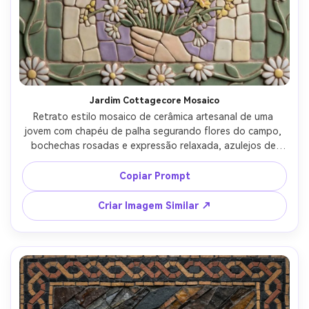
Crie imagens com
IA sem limites.
100% grátis!
Comece Grátis →
Jardim Cottagecore Mosaico
Retrato estilo mosaico de cerâmica artesanal de uma 
jovem com chapéu de palha segurando flores do campo, 
bochechas rosadas e expressão relaxada, azulejos de 
cerâmica arredondados com esmalte fosco, paleta verde-
sálvia e creme com toques de lavanda, borda de vinhas e 
Copiar Prompt
margaridas, luz solar suave traduzida em azulejos 
quentes, imperfeições artesanais altamente detalhadas, 
Criar Imagem Similar ↗
composição aconchegante e pastoral, lente 85mm, 
profundidade de campo rasa --ar 4:5