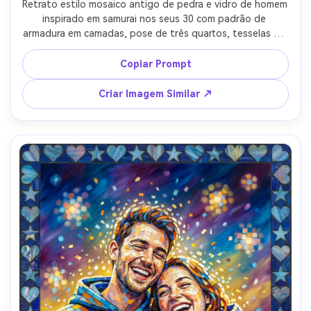
Retrato estilo mosaico antigo de pedra e vidro de homem 
inspirado em samurai nos seus 30 com padrão de 
armadura em camadas, pose de três quartos, tesselas de 
ardósia escura e detalhes metálicos em cobre, cacos de 
fundo diagonal sugerindo movimento, borda geométrica 
Copiar Prompt
ousada, clima heroico e cinematográfico, textura de 
azulejo e sombras de rejunte altamente detalhados, 
Criar Imagem Similar ↗
composição poderosa, lente 85mm, profundidade de 
campo rasa --ar 4:5