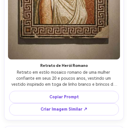
Retrato de Herói Romano
Retrato em estilo mosaico romano de uma mulher 
confiante em seus 20 e poucos anos, vestindo um 
vestido inspirado em toga de linho branco e brincos de 
louro dourado, pose de três quartos com olhar calmo, 
tesselas de pedra aplicadas à mão com bisel suave, 
Copiar Prompt
paleta de terracota quente e oliva, borda intrincada 
padrão grego, sensação de restauração de museu, 
Criar Imagem Similar ↗
textura do azulejo altamente detalhada, composição 
equilibrada com espaço negativo, qualidade de obra-
prima, lente 85mm, profundidade de campo rasa, 