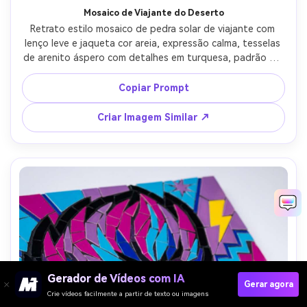
Mosaico de Viajante do Deserto
Retrato estilo mosaico de pedra solar de viajante com 
lenço leve e jaqueta cor areia, expressão calma, tesselas 
de arenito áspero com detalhes em turquesa, padrão de 
fundo de raio de sol, borda geométrica inspirada em 
têxteis do deserto, clima aventureiro e quente, textura e 
Copiar Prompt
imperfeições naturais do azulejo altamente detalhadas, 
composição centralizada forte, lente 85mm, profundidade 
Criar Imagem Similar ↗
de campo rasa --ar 4:5
Gerador de Vídeos com IA
Gerar agora
Crie vídeos facilmente a partir de texto ou imagens