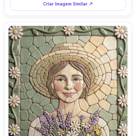
avatar de rede social, bordas e espaçamento de azulejo 
Criar Imagem Similar ↗
altamente detalhados, silhueta gráfica e de fácil leitura, 
lente 85mm, profundidade de campo rasa, iluminação 
cinematográfica suave --ar 4:5