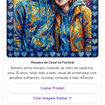
Mosaico de Casal no Festival
Retrato estilo mosaico colorido de vidro de casal nos 
seus 20 anos, rindo lado a lado, visual de streetwear com 
detalhes brilhantes, tesselas cortadas à mão refletindo 
luz como confete, fundo em gradiente vibrante com 
clusters de azulejo em efeito bokeh, bordo de corações e 
Copiar Prompt
estrelas, energia espontânea e alegre, reflexos de azulejo 
altamente detalhados, composição vertical ideal para 
Criar Imagem Similar ↗
compartilhar, lente 85mm, profundidade de campo rasa --