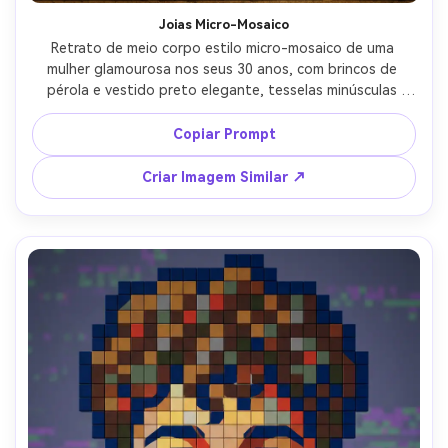
Joias Micro-Mosaico
Retrato de meio corpo estilo micro-mosaico de uma 
mulher glamourosa nos seus 30 anos, com brincos de 
pérola e vestido preto elegante, tesselas minúsculas 
agrupadas com gradientes ultra finos, sombreamento rico 
em chiaroscuro em formato de azulejo, detalhes em 
Copiar Prompt
esmeralda escura e dourado, fundo elegante em vinheta, 
acabamento refinado de museu, alinhamento de azulejos 
Criar Imagem Similar ↗
e rejunte altamente detalhado, vibe de editorial de luxo, 
lente 85mm, profundidade de campo rasa, iluminação 
cinematográfica suave --ar 4:5