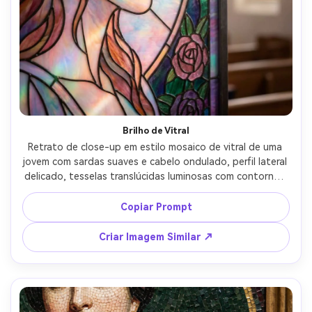
Brilho de Vitral
Retrato de close-up em estilo mosaico de vitral de uma 
jovem com sardas suaves e cabelo ondulado, perfil lateral 
delicado, tesselas translúcidas luminosas com contornos 
de chumbo, gradientes pastel transformando em tons de 
joia, efeito de luz radiante de janela, padrão de borda 
Copiar Prompt
floral de rosas, clima romântico e sonhador, refração de 
vidro altamente detalhada, composição limpa com fundo 
Criar Imagem Similar ↗
suave, lente 85mm, profundidade de campo rasa --ar 4:5