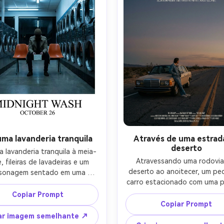
ma lavanderia tranquila
Através de uma estrad
deserto
 lavanderia tranquila à meia-
Atravessando uma rodovia
, fileiras de lavadeiras e um 
deserto ao anoitecer, um pe
sonagem sentado em uma 
carro estacionado com uma p
a de plástico segurando uma 
encostada no capô, céu vas
a, iluminação fluorescente 
Copiar Prompt
linhas de estrada vazias, cart
 layout minimalista de pôster 
Copiar Prompt
filme de estrada inspirado em
com assunto centrado e borda 
ar imagem semelhante ↗
Canon EOS R6 70mm f/2.8, mo