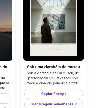
a do
Sob uma clarabóia de museu
Sob a clarabóia de um museu, um 
 no 
personagem em um casaco sob 
queno 
medida olhando para uma pintura 
essoa 
abstrata, feixes de luz do dia fresca 
to e 
e sombras suaves, vibe de pôster 
Copiar Prompt
az de 
indie elevado, Fujifilm X-T5 56mm 
 A24, 
f/1.2, composição limpa com espaço 
Criar imagem semelhante ↗
ldura 