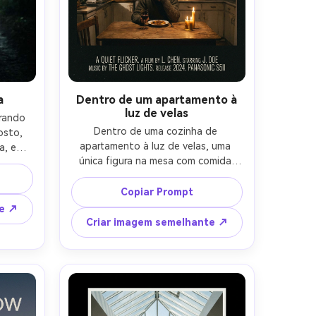
a
Dentro de um apartamento à
luz de velas
rando 
Dentro de uma cozinha de 
sto, 
apartamento à luz de velas, uma 
a, em 
única figura na mesa com comida 
scuro 
intocada, iluminação piscando 
lpendo 
quente e sombras longas, 
ter de 
Copiar Prompt
composição de pôster indie íntima 
 Canon 
te ↗
com grande área superior vazia para 
ato 
Criar imagem semelhante ↗
o título, Panasonic S5II 50mm f/1.8, 
ivo 
profundidade rasa, paleta de cores 
ura 
atenuada, grão de filme sutil, 
 área 
texturas naturais, bloco de créditos 
ressão-
nítidos para uma impressão 
enquadrável-AR 4:5