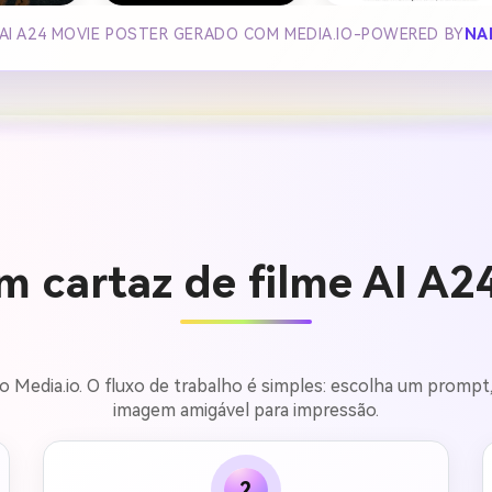
AI A24 MOVIE POSTER GERADO COM MEDIA.IO-POWERED BY
NA
m cartaz de filme AI A2
 no Media.io. O fluxo de trabalho é simples: escolha um promp
imagem amigável para impressão.
2