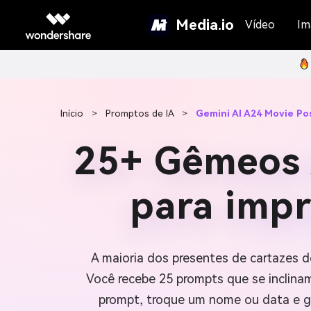
Media.io
Vídeo
Im
Início
>
Promptos de IA
>
Gemini AI A24 Movie Po
25+ Gêmeos 
para impr
A maioria dos presentes de cartazes d
Você recebe 25 prompts que se inclinam
prompt, troque um nome ou data e ge