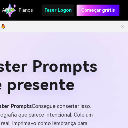
API
Planos
Fazer Logon
Começar grátis
ster Prompts
e presente
ster Prompts
Consegue consertar isso.
ografia que parece intencional. Cole um
 real. Imprima-o como lembrança para