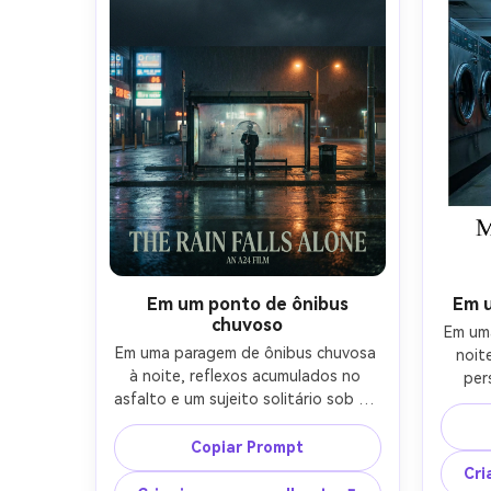
Em um ponto de ônibus
Em u
chuvoso
Em uma
Em uma paragem de ônibus chuvosa 
noite
à noite, reflexos acumulados no 
per
asfalto e um sujeito solitário sob um 
cadeir
guarda-chuva claro, luzes de rua de 
not
sódio e sinalização de néon brilham, 
Copiar Prompt
fresca,
cartaz de melancolia urbana 
indie 
Cri
inspirado em A24, Sony A7R V 35mm 