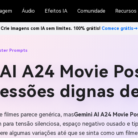
agem
Áudio
Efeitos IA
Comunidade
Recursos
Crie imagens com IA sem limites. 100% grátis!
Comece grátis→
ster Prompts
AI A24 Movie Po
essões dignas d
e filmes parece genérica, mas
Gemini AI A24 Movie Po
 para tensão silenciosa, espaço negativo ousado e tip
re algumas variações até que se sinta como um filme