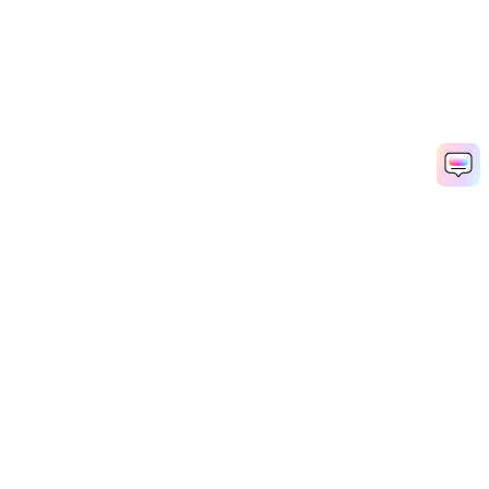
Try Marlon AI Video Now
Media.io Online Tools Quality Rating：
Explore More Dance
4.7 (162,357 Votes)