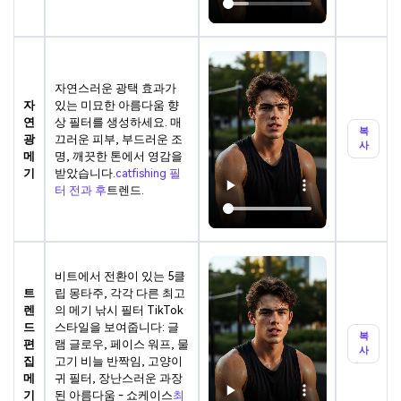
자연스러운 광택 효과가
자
있는 미묘한 아름다움 향
연
상 필터를 생성하세요. 매
복
광
끄러운 피부, 부드러운 조
사
메
명, 깨끗한 톤에서 영감을
기
받았습니다.
catfishing 필
터 전과 후
트렌드.
비트에서 전환이 있는 5클
트
립 몽타주, 각각 다른 최고
렌
의 메기 낚시 필터 TikTok
드
스타일을 보여줍니다: 글
복
편
램 글로우, 페이스 워프, 물
사
집
고기 비늘 반짝임, 고양이
메
귀 필터, 장난스러운 과장
기
된 아름다움 - 쇼케이스
최