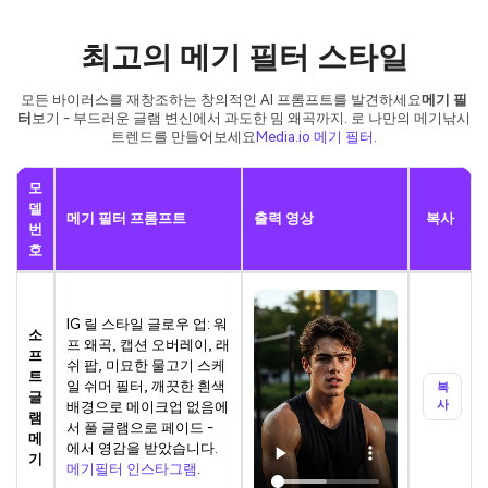
최고의 메기 필터 스타일
모든 바이러스를 재창조하는 창의적인 AI 프롬프트를 발견하세요
메기 필
터
보기 - 부드러운 글램 변신에서 과도한 밈 왜곡까지. 로 나만의 메기낚시
트렌드를 만들어보세요
Media.io 메기 필터
.
모
델
메기 필터 프롬프트
출력 영상
복사
번
호
IG 릴 스타일 글로우 업: 워
소
프 왜곡, 캡션 오버레이, 래
프
쉬 팝, 미묘한 물고기 스케
트
일 쉬머 필터, 깨끗한 흰색
복
글
사
배경으로 메이크업 없음에
램
서 풀 글램으로 페이드 -
메
에서 영감을 받았습니다.
기
메기필터 인스타그램
.