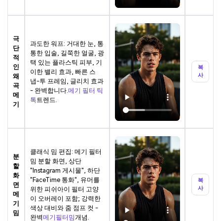
극
과도한 워프: 거대한 눈, 통
단
통한 입술, 길쭉한 얼굴, 광
적
택 있는 플라스틱 피부, 기
인
복
이한 밸리 효과, 빠른 스
사
왜
냅-투 프레임, 글리치 효과
곡
- 완벽합니다.
메기 필터 틱
메
톡
트렌드.
기
클래식 밈 편집: 메기 필터
분
밈 분할 화면, 상단
할
"Instagram 게시물", 하단
화
"FaceTime 통화", 유머를
복
면
사
위한 피쉬아이 필터 고양
메
이 오버레이 포함; 강력한
기
색상 대비와 줌 점프 컷 -
밈
완벽
메기필터밈
개념.