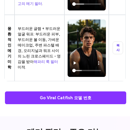
고의 메기 필터
.
몽
부드러운 글램 + 부드러운
환
얼굴 워프: 부드러운 피부,
적
부드러운 볼 이동, 가벼운
인
메이크업, 주변 파스텔 배
복
사
메
경, 오리지널과 워프 사이
기
의 느린 크로스페이드 - 영
미
감을 받아
해파리 룩 필터
학
미적.
Go Viral Catfish 모델 번호