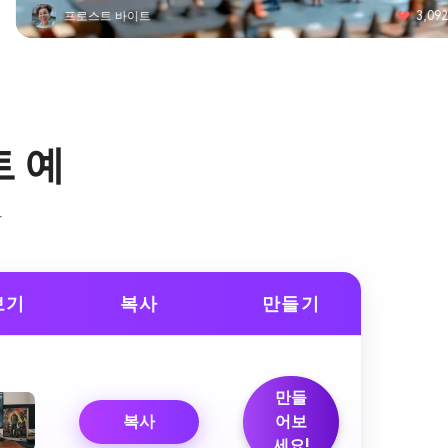
가상 코어
2,764
스위
트 예
트
보기
복사
만들기
만들
복사
어보
세요!