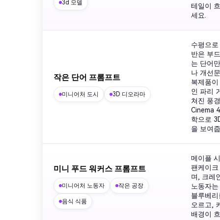
3d 모델
테일이 
세요.
수평으로 
반은 부드
는 단어만
나 개선문
작은 단어 프롬프트
복제품이 
인 파리 
미니어처 도시
3D 디오라마
쳐진 풍
Cinem
학으로 3
을 보여줍
메이플 시
팬케이크 
미니 푸드 워커스 프롬프트
며, 크레
미니어처 노동자
작은 공장
노동자는 
블루베리
음식 식품
오르고, 
배경이 