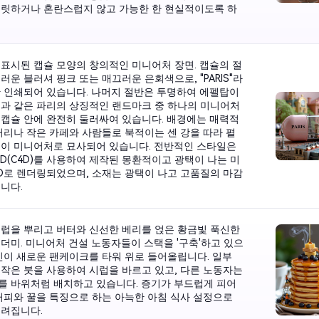
흐릿하거나 혼란스럽지 않고 가능한 한 현실적이도록 하
표시된 캡슐 모양의 창의적인 미니어처 장면. 캡슐의 절
러운 블러셔 핑크 또는 매끄러운 은회색으로, "PARIS"라
 인쇄되어 있습니다. 나머지 절반은 투명하여 에펠탑이
과 같은 파리의 상징적인 랜드마크 중 하나의 미니어처
캡슐 안에 완전히 둘러싸여 있습니다. 배경에는 매력적
거리나 작은 카페와 사람들로 북적이는 센 강을 따라 펼
경이 미니어처로 묘사되어 있습니다. 전반적인 스타일은
a 4D(C4D)를 사용하여 제작된 몽환적이고 광택이 나는 미
D로 렌더링되었으며, 소재는 광택이 나고 고품질의 마감
니다.
럽을 뿌리고 버터와 신선한 베리를 얹은 황금빛 푹신한
더미. 미니어처 건설 노동자들이 스택을 '구축'하고 있으
인이 새로운 팬케이크를 타워 위로 들어올립니다. 일부
작은 붓을 사용하여 시럽을 바르고 있고, 다른 노동자는
를 바위처럼 배치하고 있습니다. 증기가 부드럽게 피어
커피와 꿀을 특징으로 하는 아늑한 아침 식사 설정으로
흐려집니다.