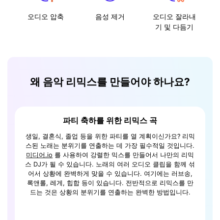
오디오 압축
음성 제거
오디오 잘라내
기 및 다듬기
왜 음악 리믹스를 만들어야 하나요?
파티 축하를 위한 리믹스 곡
 소프트웨
생일, 결혼식, 졸업 등을 위한 파티를 열 계획이신가요? 리믹
비디오
다. 훌륭
스된 노래는 분위기를 연출하는 데 가장 필수적일 것입니다.
찾는 것
든 에너지
미디어.io
를 사용하여 강렬한 믹스를 만들어서 나만의 리믹
은 점은
믹서
와
스 DJ가 될 수 있습니다. 노래의 여러 오디오 클립을 함께 섞
종종 음
하면 음악
어서 상황에 완벽하게 맞을 수 있습니다. 여기에는 러브송,
음악 리
효과를 적
록앤롤, 레게, 힙합 등이 있습니다. 전반적으로 리믹스를 만
라 비디
다음
미디
드는 것은 상황의 분위기를 연출하는 완벽한 방법입니다.
니다. 
 부드러운