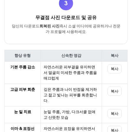
3
무결점 사진 다운로드 및 공유
당신의 다운로드
회복된 사진
즉시 소셜 미디어에 공유하거나 전문
가 프로필에 사용하세요.
향상 유형
신속한 영감
복사
기본 주름 감소
자연스러운 피부결을 유지하면
복사
서 얼굴의 미세한 주름과 주름을
매끄럽게
고급 피부 회춘
깊은 주름과 나이 반점을 제거하
복사
고 젊고 빛나는 피부를 회춘합니
다.
눈 밑 치료
눈밑 주름, 가방, 다크서클 없애
복사
고 산뜻한 모습
이마 & 표정선
자연스러운 표정을 유지하면서
복사