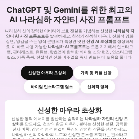
ChatGPT 및 Gemini를 위한 최고의
AI 나라심하 자얀티 사진 프롬프트
나라심하 신의 강력한 아바타와 보호 전설을 기념하는 신성한
나라심하 자
얀티 AI 사진 프롬프트
를 발견하세요. 천상의 신성한 아우라, 신화적 영화
장면, 영감을 주는 영적 콘텐츠가 특징인 멋진
신앙 AI 초상화
를 생성하세
요. 이 바로 사용 가능한
나라심하 AI 프롬프트
는 모든 기기에서 인스타그
램, 핀터레스트, 유튜브, 왓츠앱에 완벽한 바이럴 신앙 편집, 인스타그램
릴스, 가족 축복, 전설적인 신화 비주얼을 즉시 만드는 데 도움을 줍니다.
신성한 아우라 초상화
가족 및 커플 신앙
바이럴 인스타그램 릴스
신화적 영화
신성한 아우라 초상화
신성한 영적 에너지를 발산하는 숨막히는
나라심하 자얀티 신앙 초
상화
를 만드세요. 천상의 황금 아우라, 불타는 신성한 본질, 강력한
전사 미학, 감정적 영적 연결이 특징인 장엄한 작품을 생성하세요.
나라심하 신의 아바타의 보호와 신성한 분노를 포착하는 인스타그