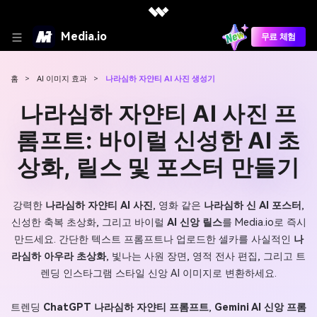
Media.io
무료 체험
홈
>
AI 이미지 효과
>
나라심하 자얀티 AI 사진 생성기
나라심하 자얀티 AI 사진 프
롬프트: 바이럴 신성한 AI 초
상화, 릴스 및 포스터 만들기
강력한
나라심하 자얀티 AI 사진
, 영화 같은
나라심하 신 AI 포스터
,
신성한 축복 초상화, 그리고 바이럴
AI 신앙 릴스
를 Media.io로 즉시
만드세요. 간단한 텍스트 프롬프트나 업로드한 셀카를 사실적인
나
라심하 아우라 초상화
, 빛나는 사원 장면, 영적 전사 편집, 그리고 트
렌딩 인스타그램 스타일 신앙 AI 이미지로 변환하세요.
트렌딩
ChatGPT 나라심하 자얀티 프롬프트
,
Gemini AI 신앙 프롬