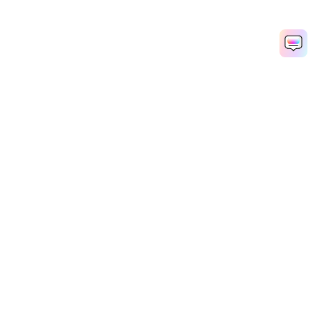
나라심하 자얀티 AI 사진을 무료로 생성하세요
Media.io Online Tools Quality Rating：
4.7 (162,357 Votes)
AI 동영상 생성기
AI 이미지 생성기