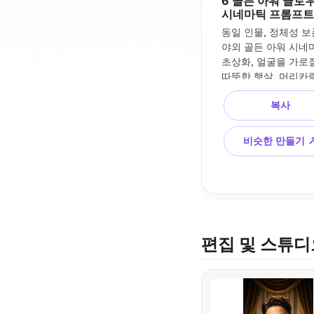
6 골든 아워 글로우
시네마틱 프롬프트
동일 인물, 정체성 보존
야외 골든 아워 시네마
초상화, 얼굴을 가로질
따뜻한 햇살, 머리카락
부드러운 바람, 몽환적
복사
분위기, 85mm 렌즈 룩
은 피사계, 사실적인 
질감, 우아한 필름 색
비슷한 만들기 
급
편집 및 스튜디