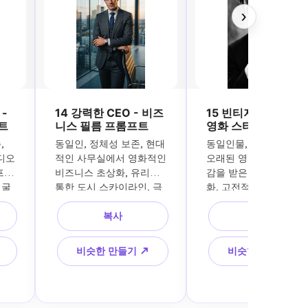
›
-
14 강력한 CEO - 비즈
15 빈티지 모노크롬 
트
니스 필름 프롬프트
영화 스타 프롬프트
 
동일인, 정체성 보존, 현대
동일인물, 얼굴 특징 보존
오 
적인 사무실에서 영화적인 
오래된 영화 스타에서 
프트
비즈니스 초상화, 유리를 
감을 받은 흑백 영화 초
굴 
통한 도시 스카이라인, 극
화, 고전적인 조명 설정, 
프리
적인 조명, 프리미엄 정장, 
극적인 그림자, 우아한 
복사
복사
대적
자신감 있는 자세, 세련된 
굴 각도, 시대를 초월한
 피
전문적인 분위기, 사실적
튜디오 헤드샷, 사실적인
인 디테일, 강력한 브랜드 
질감, 프리미엄 빈티지 
비슷한 만들기 ↗
비슷한 만들기 ↗
이미지 미학
화 미학