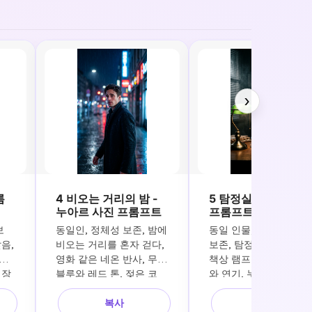
›
름
4 비오는 거리의 밤 -
5 탐정실 - 필름 누
누아르 사진 프롬프트
프롬프트
보
동일인, 정체성 보존, 밤에 
동일 인물, 얼굴 이목구비
, 
비오는 거리를 혼자 걷다, 
보존, 탐정실에 앉아 있음
, 
영화 같은 네온 반사, 무디 
책상 램프 빛, 배경에 
긴장
블루와 레드 톤, 젖은 코
와 연기, 누아르에서 영
 분
트, 감성적인 사실감, 강한 
을 받은 영화 초상화, 
복사
복사
얼리
보케 조명, 영화 스타일의 
하지만 날카로운 표정, 