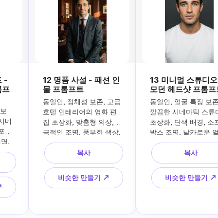
 -
12 명품 사설 - 패션 인
13 미니멀 스튜디오 
롬프
물 프롬프트
모던 헤드샷 프롬프
동일인, 정체성 보존, 고급 
동일인, 얼굴 특징 보존,
 보
호텔 인테리어의 영화 편
깔끔한 시네마틱 스튜디
 시네
집 초상화, 맞춤형 의상, 
초상화, 단색 배경, 소
즈, 
극적인 조명, 풍부한 색상, 
박스 조명, 날카로운 얼
, 
프리미엄 잡지 구성, 강력
디테일, 차분한 표정, 
, 
복사
복사
한 눈 접촉, 사실적인 피부 
미엄 헤드샷 구성, 현
된 메
및 원단 질감, 고급 패션 
인 편집 마감, 사실적인
급, 
사진 룩
부, 우아한 미니멀리즘
비슷한 만들기 ↗
비슷한 만들기 ↗
 분위
↗