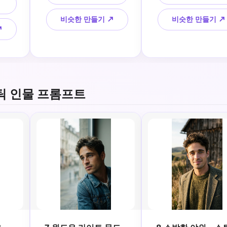
mm 
깊이, 초 세밀한 눈, 필름 
즘, 85mm 렌즈 룩, 
 사실
사진 느낌
된 색상, 높은 디테일 인
비슷한 만들기 ↗
비슷한 만들기 ↗
스틸 
사진
↗
틱 인물 프롬프트