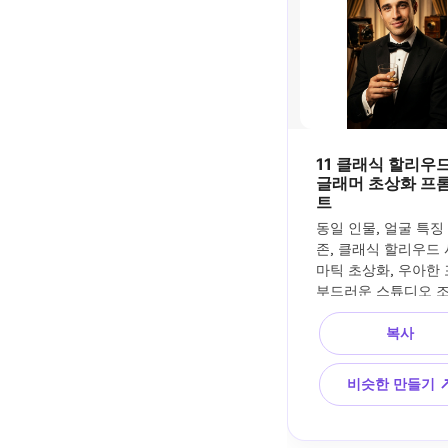
11 클래식 할리우드
글래머 초상화 프
트
동일 인물, 얼굴 특징
존, 클래식 할리우드
마틱 초상화, 우아한 포
부드러운 스튜디오 조명
빈티지 글래머 스타일링
복사
85mm 렌즈 룩, 세련
이크업, 따뜻한 색상 등
고급스러운 영화배우
비슷한 만들기 
기, 초현실적