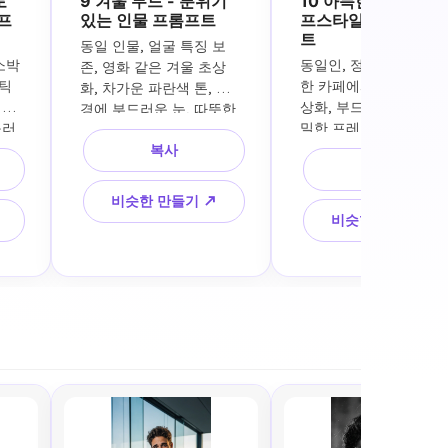
토
9 겨울 무드 - 분위기
10 아늑한 카페 - 라
프
있는 인물 프롬프트
프스타일 영화 프롬
트
동일 인물, 얼굴 특징 보
소박
동일인, 정체성 보존, 
존, 영화 같은 겨울 초상
틱 
한 카페에서 영화 같은 
화, 차가운 파란색 톤, 배
, 
상화, 부드러운 주변광,
경에 부드러운 눈, 따뜻한 
스러
밀한 프레임, 자연스러운
스카프, 보이는 숨결, 감정 
한 
미소, 얕은 배경 흐림, 
복사
표현, 자연스러운 사실, 분
복사
분위
실적인 라이프스타일 사
위기 조명, 고도로 디테일 
집 
진, 편안한 분위기, 미묘
된 얼굴
비슷한 만들기 ↗
필름 그레인
비슷한 만들기 ↗