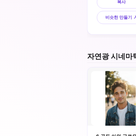
복사
반사, 강렬한 표정, 50
렌즈, 고대비 그림자,
적인 피부 질감, 영화 
비슷한 만들기 
미학
자연광 시네마