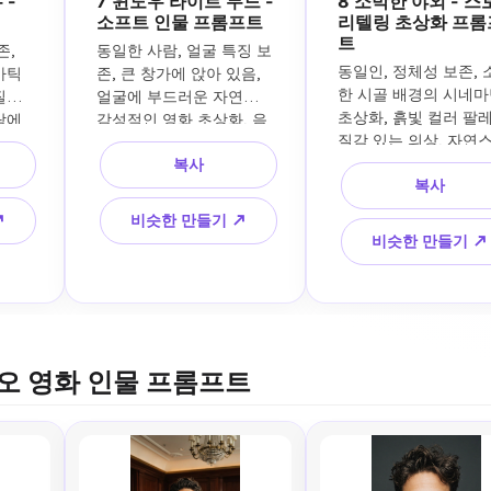
 -
7 윈도우 라이트 무드 -
8 소박한 야외 - 스
소프트 인물 프롬프트
리텔링 초상화 프롬
트
, 
동일한 사람, 얼굴 특징 보
동일인, 정체성 보존, 
틱 
존, 큰 창가에 앉아 있음, 
한 시골 배경의 시네마
러 
얼굴에 부드러운 자연광, 
초상화, 흙빛 컬러 팔레트
에 
감성적인 영화 초상화, 음
질감 있는 의상, 자연
인 
소거된 톤, 미묘한 배경 흐
운 사이드 라이트, 차분
복사
, 얕
림, 친밀한 프레임, 사실적
복사
표정, 실제적인 야외 
피부 
인 눈, 필름 스틸 퀄리티
기, 부드러운 피사계, 편
상 등
↗
비슷한 만들기 ↗
사진 스타일
비슷한 만들기 ↗
오 영화 인물 프롬프트