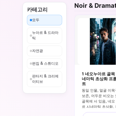
Noir & Drama
카테고리
모두
누아르 & 드라마
틱
자연광
편집 & 스튜디오
1 네오누아르 골목 
판타지 & 크리에
네마틱 초상화 프
이티브
트
동일 인물, 얼굴 이목
보존, 어두운 비오는 
골목에 서 있음, 네오
르 시네마틱 초상화,
인 측면 조명, 젖은 포