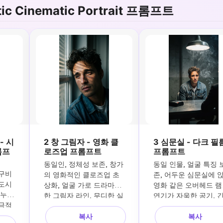
tic Cinematic Portrait 프롬프트
- 시
2 창 그림자 - 영화 클
3 심문실 - 다크 필
롬프
로즈업 프롬프트
프롬프트
동일인, 정체성 보존, 창가
동일 인물, 얼굴 특징 
구비 
의 영화적인 클로즈업 초
존, 어두운 심문실에 앉음
도시 
상화, 얼굴 가로 드라마틱
영화 같은 오버헤드 램프
 누아
한 그림자 라인, 무디한 실
연기가 자욱한 공기, 
 극적
내 조명, 우울한 표현, 편
된 표정, 어두운 스릴러
장 
복사
복사
집 사실주의, 얕은 피사계 
위기, 다큐멘터리 리