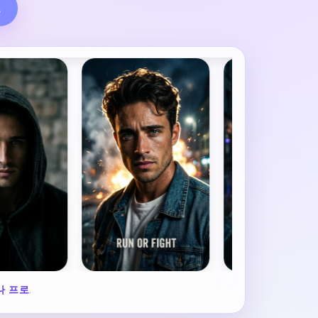
.
나 프로
.