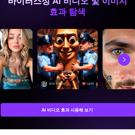
바이러스성 AI 비디오 및 이미지
효과 탐색
프로
사시
스트
3,092
팬케
4,501
바이
피자 마법사
4,815
이크
트
AI 비디오 효과 사용해 보기