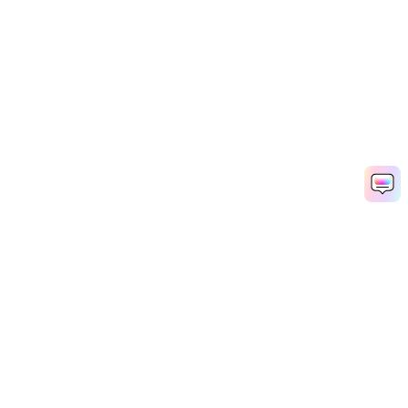
Gemini AI 코스프레 무료 체험
Media.io Online Tools Quality Rating：
4.7 (162,357 Votes)