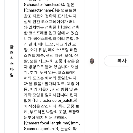
{{character.franchise}}의 원본
{{character.name}}를 업로드한
참조 자료와 정확히 표시합니다.
실제 인간 코스프레이어가 배너
와 일치하는 정확한 1:1 화면 정확
한 코스프레를 입고 옆에 서 있습
니다. 헤어스타일과 머리 분할, 머
리 길이, 메이크업, 네크라인 모
클
양, 소매 유형, 레이스/트림 패턴,
래
스커트 계층, 색상 차단, 보석, 신
식
복사
발, 모든 시그니처 소품이 같은 손
스
과 방향으로 들어 있습니다. 재설
타
계, 추가, 누락 없음. 코스프레이
일
어의 포즈는 배너와 동일합니다
(거울 없음): 팔다리 각도, 체중 이
동, 머리 기울기, 시선 방향 및 손
가락 모양을 일치시킵니다. 편차
없이 {{character.color_palette}}
에 색상을 잠깁니다. 중간 군중 보
케, 부드러운 박람회 조명, 무광택
눈부심 방지 인쇄. 카메라:
{{camera.focal_length_mm}}mm,
{{camera.aperture}}, 눈높이 약