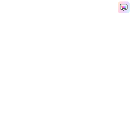
나만의 만화 지금 만들기
Media.io Online Tools Quality Rating：
4.7 (162,357 Votes)
AI 동영상 생성기
AI 이미지 생성기