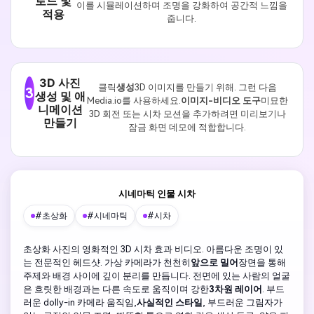
로드 및
이를 시뮬레이션하며 조명을 강화하여 공간적 느낌을
적용
줍니다.
3D 사진
클릭
생성
3D 이미지를 만들기 위해. 그런 다음
3
생성 및 애
Media.io를 사용하세요.
이미지-비디오 도구
미묘한
니메이션
3D 회전 또는 시차 모션을 추가하려면 미리보기나
만들기
잠금 화면 데모에 적합합니다.
시네마틱 인물 시차
#초상화
#시네마틱
#시차
초상화 사진의 영화적인 3D 시차 효과 비디오. 아름다운 조명이 있
는 전문적인 헤드샷. 가상 카메라가 천천히
앞으로 밀어
장면을 통해
주제와 배경 사이에 깊이 분리를 만듭니다. 전면에 있는 사람의 얼굴
은 흐릿한 배경과는 다른 속도로 움직이며 강한
3차원 레이어
. 부드
러운 dolly-in 카메라 움직임,
사실적인 스타일
, 부드러운 그림자가