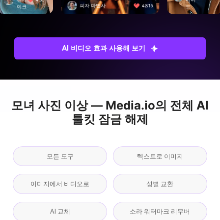
자 마법사
4,815
스위프트 에지
트
AI 비디오 효과 사용해 보기
모녀 사진 이상 — Media.io의 전체 AI
툴킷 잠금 해제
모든 도구
텍스트로 이미지
이미지에서 비디오로
성별 교환
AI 교체
소라 워터마크 리무버