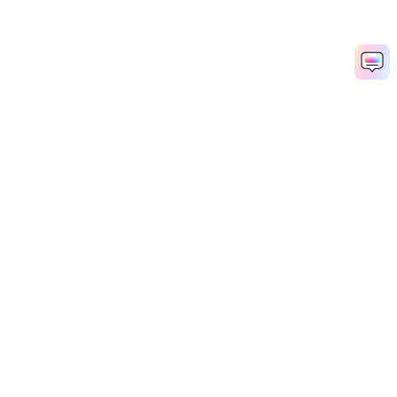
찻푸자 사진 지금 생성
Media.io Online Tools Quality Rating：
4.7 (162,357 Votes)
AI 동영상 생성기