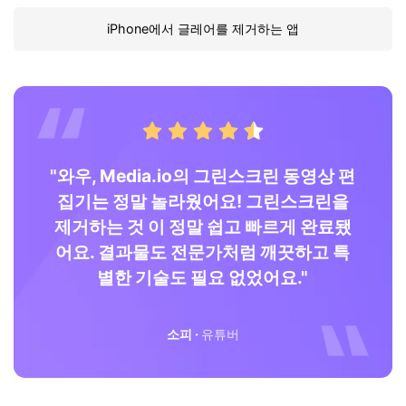
iPhone에서 글레어를 제거하는 앱
최고
"와우, Media.io의 그린스크린 동영상 편
게
집기는 정말 놀라웠어요!
그린스크린을
경
제거하는 것
이 정말 쉽고 빠르게 완료됐
어요. 결과물도 전문가처럼 깨끗하고 특
별한 기술도 필요 없었어요."
소피 ·
유튜버