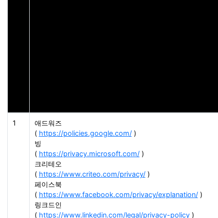
1
애드워즈
(
https://policies.google.com/
)
빙
(
https://privacy.microsoft.com/
)
크리테오
(
https://www.criteo.com/privacy/
)
페이스북
(
https://www.facebook.com/privacy/explanation/
)
링크드인
(
https://www.linkedin.com/legal/privacy-policy
)