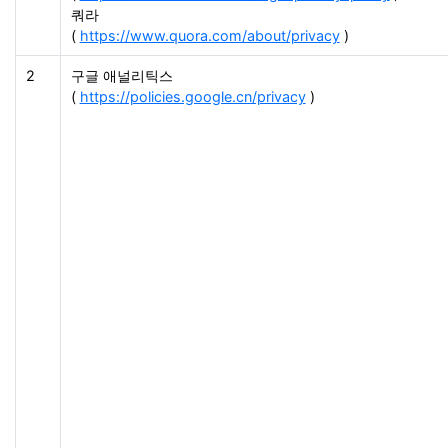
쿼라
(
https://www.quora.com/about/privacy
)
2
구글 애널리틱스
(
https://policies.google.cn/privacy
)