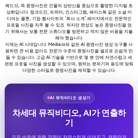
AI 증명사진 만들기
HOT
헤드샷, 즉 증명사진은 인물의 상반신을 중심으로 촬영한 디지털 초
상화입니다. 링크드인, 트위터, 인스타그램, 페이스북 같은 소셜 미
보컬 리무버
디어는 물론, 기업 웹사이트의 ‘회사 소개’ 페이지에서도 전문적인
프로필 사진을 자주 볼 수 있죠. 하지만 완성도 높은 증명사진을 얻
기 위해서는 보통 전문 스튜디오를 방문하고 적지 않은 비용을 지불
ai 노래 만들기
NEW
해야 했습니다.
이제는 AI 시대입니다. Media.io와 같은 AI 증명사진 생성 도구를 사
노이즈 제거
용하면 큰 비용 없이도 전문가 수준의 증명사진을 셀프로 손쉽게 만
들 수 있습니다. 고급 AI 기술을 기반으로 몇 분 안에 자연스럽고 세
AI 노래 커버
련된 프로필 사진을 생성할 수 있으며, 원하는 분위기와 용도에 맞춰
다양한 스타일로 증명사진을 제작할 수 있습니다.
연예인 음성 생성기
NEW
NSFW AI 이미지 생성기
NEW
AI 뮤직비디오 생성기
AI 헨타이 이미지 생성기
NEW
차세대 뮤직비디오, AI가 연출하
무료 온라인 편집기
무료 AI 동영상 생성기
기
모든 비트에 맞춰 장면이 자연스럽게 이어지고, 캐릭터의