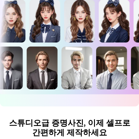
더 알아보기 >
인물 사진을 사실적인 말하는
아바타 애니메이션으로 만들
로그인
가입하기
기
AI 배경 제거기
워터마크 리무버
사진을 동영상으로
NEW
AI 포옹 비디오 생성기
AI 키스 비디오 생성기
NEW
AI 젠더 스왑
NEW
AI 나이 얼굴 변화 필터
NEW
스튜디오급 증명사진, 이제 셀프로
AI 이미지 업스케일러
간편하게 제작하세요