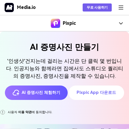
Media.io
무료 사용하기
AI 동영상 생성기
Pixpic
제품
기능
AI 증명사진 만들기
인기 제품
툴
관련 정보
AI 증명사진 만들기
인기 툴
'인생샷'건지는데 걸리는 시간은 단 클릭 몇 번입니
AI 인물사진 합성
솔루션
How To
AI 화보 생성기
다운로드
다. 인공지능와 함께라면 집에서도 스튜디오 퀄리티
셀카를 전문적이거나 창의적
비디오 툴
인기 제품
인 인물 사진으로 변환하세요.
의 증명사진, 증명사진을 제작할 수 있습니다.
리소스
프로필 사진 DIY 방법
오디오 툴
구매하기
프리랜서
AI 프로필 사진 메이커
Pixpic for iOS
이미지 툴
팁스
iPhone으로 프로필을 찍는 방법
플랜 및 가격
소셜 미디어
AI 증명사진 체험하기
Pixpic App 다운로드
AI 동영상 생성기
Pixpic for Android
NEW
팁 & 트릭
모든 제품>
텍스트와 이미지로 AI 동영상
디자인
Best Tools To
을 만드세요.
도움
교육
사용자
이용 약관
에 동의합니다.
2023 최고의 AI 프로필 사진 생성기 10가지
모든 팁 >
온라인으로 시작하기
모든 기능 >
AI 말하는 사진