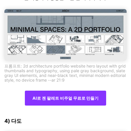
프롬프트: 2d architecture portfolio website hero layout with grid
thumbnails and typography, using pale gray background, slate
gray UI elements, and near-black text, minimal modern editorial
style, no device frame --ar 21:9
AI로 젠 팔레트 비주얼 무료로 만들기
4) 다도