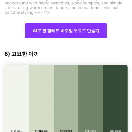
background with fabric swatches, wood samples, and simple
labels, using warm cream, taupe, and cocoa tones, minimal
editorial styling --ar 4:3
AI로 젠 팔레트 비주얼 무료로 만들기
8) 고요한 이끼