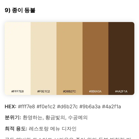
9) 종이 등불
HEX:
#fff7e8 #f0e1c2 #d6b27c #9b6a3a #4a2f1a
분위기:
환영하는, 황금빛의, 수공예의
최적 용도:
레스토랑 메뉴 디자인