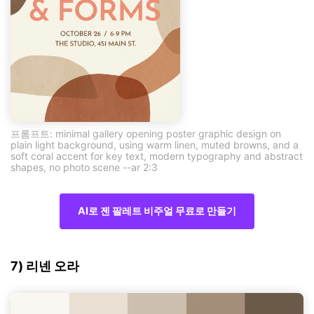
프롬프트: minimal gallery opening poster graphic design on
plain light background, using warm linen, muted browns, and a
soft coral accent for key text, modern typography and abstract
shapes, no photo scene --ar 2:3
AI로 젠 팔레트 비주얼 무료로 만들기
7) 리넨 오라