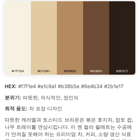
HEX:
#f7f1e4 #e1c9a1 #b38b5e #6e4b34 #2b1e17
분위기:
따뜻한, 의식적인, 장인의
최적 용도:
차 포장 디자인
따뜻한 캐러멜과 토스티드 브라운은 볶은 호지차, 점토 컵,
나무 트레이를 연상시킵니다. 이 젠 컬러 팔레트는 수공예
가 만져질 듯해야 하는 프리미엄 차, 커피, 소량 생산 식료