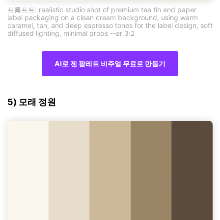
프롬프트: realistic studio shot of premium tea tin and paper
label packaging on a clean cream background, using warm
caramel, tan, and deep espresso tones for the label design, soft
diffused lighting, minimal props --ar 3:2
AI로 젠 팔레트 비주얼 무료로 만들기
5) 모래 정원