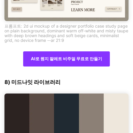
프롬프트: 2d ui mockup of a designer portfolio case study page
on plain background, dominant warm off-white and misty taupe
with deep brown headings and soft beige cards, minimalist
grid, no device frame --ar 21:9
AI로 웬지 팔레트 비주얼 무료로 만들기
8) 미드나잇 라이브러리