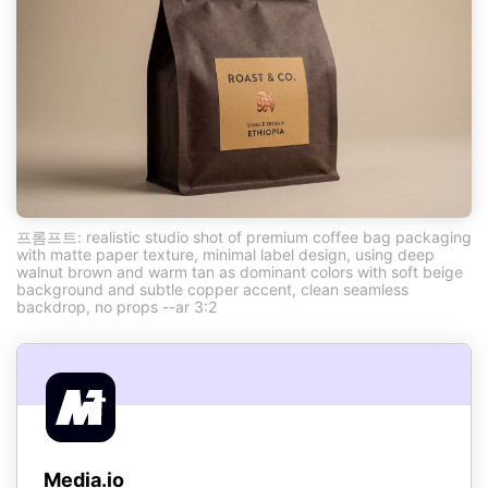
프롬프트: realistic studio shot of premium coffee bag packaging
with matte paper texture, minimal label design, using deep
walnut brown and warm tan as dominant colors with soft beige
background and subtle copper accent, clean seamless
backdrop, no props --ar 3:2
Media.io