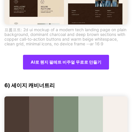
프롬프트: 2d ui mockup of a modern tech landing page on plain
background, dominant charcoal and deep brown sections with
copper call-to-action buttons and warm beige whitespace,
clean grid, minimal icons, no device frame --ar 16:9
AI로 웬지 팔레트 비주얼 무료로 만들기
6) 세이지 캐비너트리