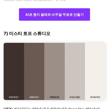
AI로 웬지 팔레트 비주얼 무료로 만들기
7) 미스티 토프 스튜디오
HEX:
#3d302c #6b5a54 #9b8e88 #cec4be #f4efe9