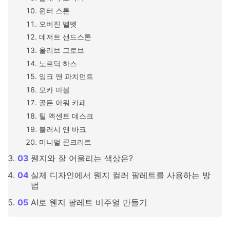
윈터 스톤
오버진 벨벳
데저트 샌드스톤
올리브 그로브
노르딕 하스
잉크 앤 파치먼트
모카 마블
골든 아워 카페
틸 액센트 데스크
블러시 앤 바크
미니멀 콘크리트
웬지와 잘 어울리는 색상은?
실제 디자인에서 웬지 컬러 팔레트를 사용하는 방
법
AI로 웬지 팔레트 비주얼 만들기