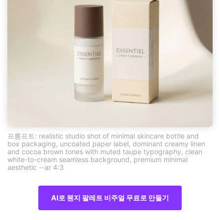
프롬프트: realistic studio shot of minimal skincare bottle and
box packaging, uncoated paper label, dominant creamy linen
and cocoa brown tones with muted taupe typography, clean
white-to-cream seamless background, premium minimal
aesthetic --ar 4:3
AI로 웬지 팔레트 비주얼 무료로 만들기