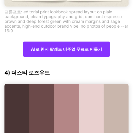
프롬프트: editorial print lookbook spread layout on plain
background, clean typography and grid, dominant espresso
brown and deep forest green with cream margins and sage
accents, high-end outdoor brand vibe, no photos of people --ar
16:9
AI로 웬지 팔레트 비주얼 무료로 만들기
4) 더스티 로즈우드