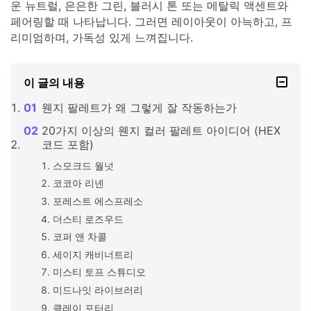
운 뉴트럴, 은은한 그린, 블러시 톤 또는 메탈릭 액센트와
페어링할 때 나타납니다. 그러면 레이아웃이 아늑하고, 프
리미엄하며, 가독성 있게 느껴집니다.
이 글의 내용
웬지 팔레트가 왜 그렇게 잘 작동하는가
20가지 이상의 웬지 컬러 팔레트 아이디어 (HEX
코드 포함)
스모크드 월넛
코코아 리넨
포레스트 에스프레소
더스티 로즈우드
코퍼 앤 차콜
세이지 캐비너트리
미스티 토프 스튜디오
미드나잇 라이브러리
클레이 포터리