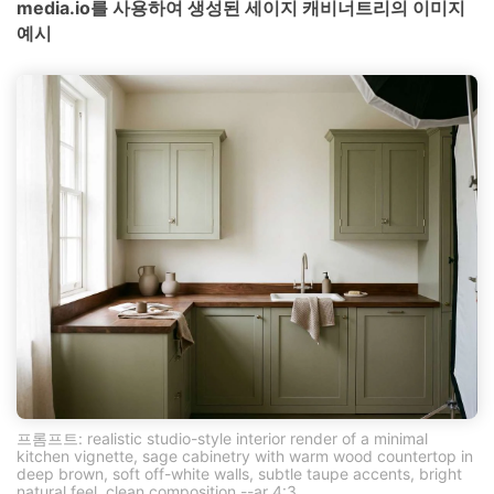
media.io를 사용하여 생성된 세이지 캐비너트리의 이미지
예시
프롬프트: realistic studio-style interior render of a minimal
kitchen vignette, sage cabinetry with warm wood countertop in
deep brown, soft off-white walls, subtle taupe accents, bright
natural feel, clean composition --ar 4:3