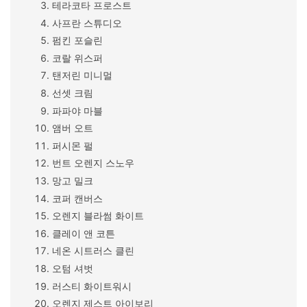
테라코타 프로스트
사프란 스튜디오
펌킨 포슬린
코랄 위스퍼
탠저린 미니멀
선셋 크림
파파야 마블
앰버 오트
퍼시몬 펄
번트 오렌지 스노우
망고 밀크
코퍼 캔버스
오렌지 블라썸 화이트
클레이 앤 코튼
네온 시트러스 클린
오텀 셔벗
러스티 화이트워시
오렌지 제스트 아이보리