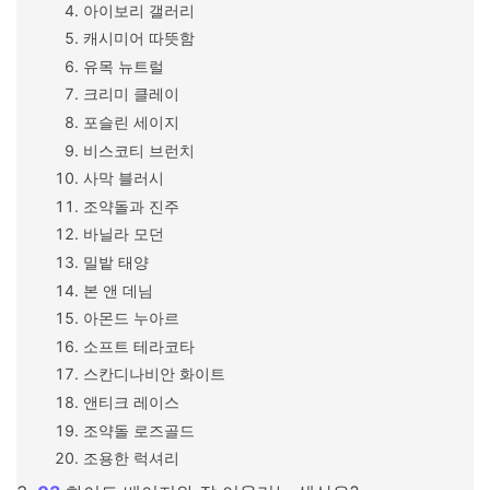
아이보리 갤러리
캐시미어 따뜻함
유목 뉴트럴
크리미 클레이
포슬린 세이지
비스코티 브런치
사막 블러시
조약돌과 진주
바닐라 모던
밀밭 태양
본 앤 데님
아몬드 누아르
소프트 테라코타
스칸디나비안 화이트
앤티크 레이스
조약돌 로즈골드
조용한 럭셔리