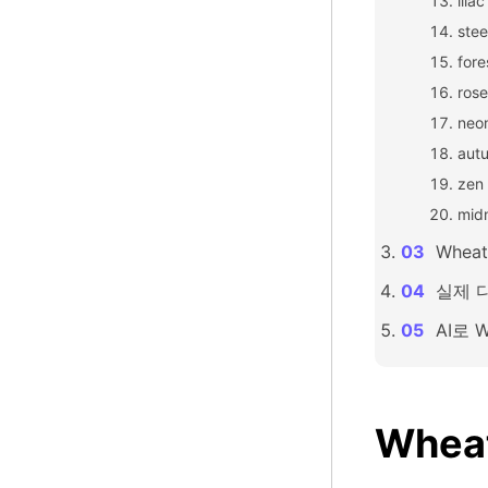
lila
stee
fore
rose
neon
aut
zen 
midn
Whea
실제 
AI로 
Whe