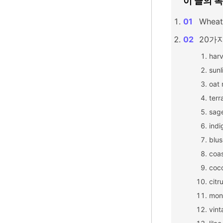
이 글의 
Whe
20가지
harv
sunl
oat 
terr
sag
indi
blus
coas
coco
citr
mon
vint