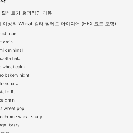
목차
at 팔레트가 효과적인 이유
 이상의 Wheat 컬러 팔레트 아이디어 (HEX 코드 포함)
est linen
it grain
milk minimal
acotta field
e wheat calm
go bakery night
h orchard
tal drift
a grain
us wheat pop
ochrome wheat study
age library