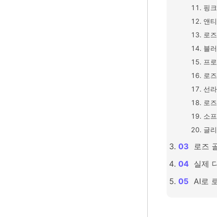
핑크
앤티
로즈
블러
프로
로즈
선라
로즈
소프
글리
로즈 
실제 
AI로