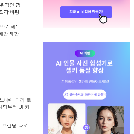
인위적인 광
질감 바탕
므로, 테두
소에만 제한
느냐에 따라 로
딩부터 UI 키
 브랜딩, 패키