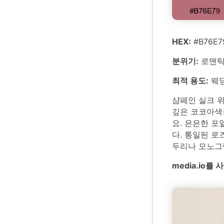
HEX:
#B76E7
분위기:
로맨틱,
최적 용도:
웨딩
샴페인 실크 위
깊은 코코아색
요. 은은한 포
다. 통일된 로
두리나 모노그
media.io