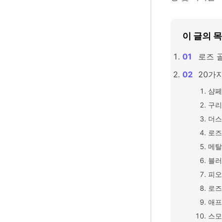
이 글의 
로즈 
20가
샴페
구리
더스
로즈
메탈
블러
피오
로즈
애프
스모