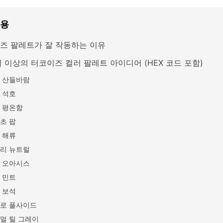
내용
즈 팔레트가 잘 작동하는 이유
지 이상의 터코이즈 컬러 팔레트 아이디어 (HEX 코드 포함)
 산들바람
 석호
 평온함
초 팝
 해류
리 뉴트럴
 오아시스
 민트
 보석
로 풀사이드
멀 틸 그레이