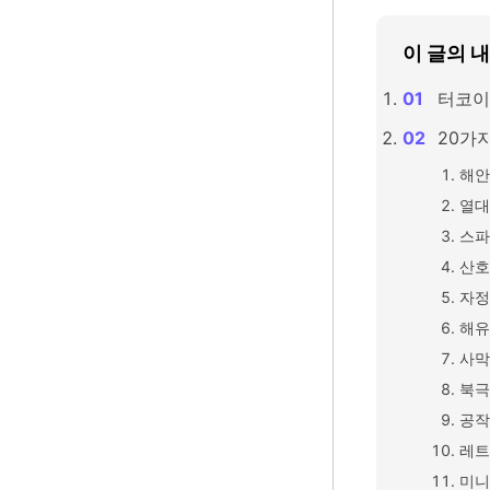
이 글의 
터코이
20가
해안
열대
스파
산호
자정
해유
사막
북극
공작
레트
미니