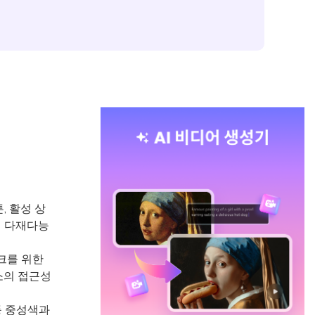
, 활성 상
인 다재다능
크를 위한
소의 접근성
등 중성색과