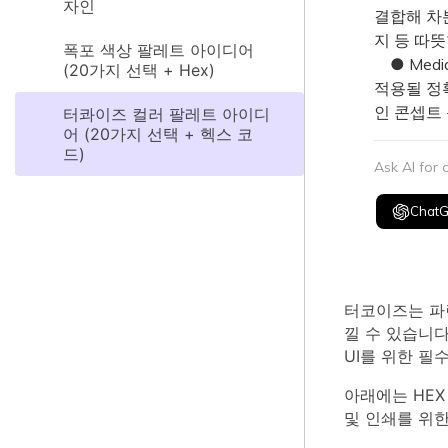
자인
결합해 차
지 등 따
폭포 색상 팔레트 아이디어
● Medi
(20가지 선택 + Hex)
적용될 정
인 콘셉트
터콰이즈 컬러 팔레트 아이디
어 (20가지 선택 + 헥스 코
드)
Ask AI for
Chat
터코이즈는 파
낄 수 있습니다
UI를 위한 필
아래에는 HEX
및 인쇄를 위한