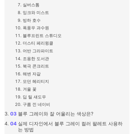
실버스톰
잉크와 미스트
빙하 호수
폭풍우 과수원
블루프린트 스튜디오
더스티 페리윙클
어반 그라파이트
조용한 도서관
북극 콘크리트
해변 자갈
모던 헤리티지
겨울 꽃
딥 틸 섀도우
구름 낀 네이비
블루 그레이와 잘 어울리는 색상은?
실제 디자인에서 블루 그레이 컬러 팔레트 사용하
는 방법