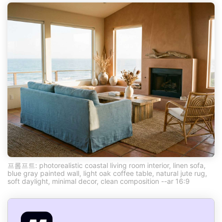
프롬프트: photorealistic coastal living room interior, linen sofa,
blue gray painted wall, light oak coffee table, natural jute rug,
soft daylight, minimal decor, clean composition --ar 16:9