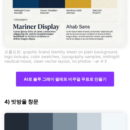
프롬프트: graphic brand identity sheet on plain background,
logo lockups, color swatches, typography samples, midnight
nautical mood, clean vector layout, no photos --ar 4:3
AI로 블루 그레이 팔레트 비주얼 무료로 만들기
4) 빗방울 창문