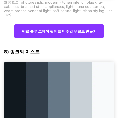
프롬프트: photorealistic modern kitchen interior, blue gray
cabinets, brushed steel appliances, light stone countertop,
warm bronze pendant light, soft natural light, clean styling --ar
16:9
AI로 블루 그레이 팔레트 비주얼 무료로 만들기
8) 잉크와 미스트