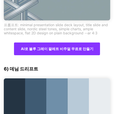
프롬프트: minimal presentation slide deck layout, title slide and
content slide, nordic steel tones, simple charts, ample
whitespace, flat 2D design on plain background --ar 4:3
AI로 블루 그레이 팔레트 비주얼 무료로 만들기
6) 데님 드리프트