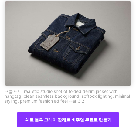
프롬프트: realistic studio shot of folded denim jacket with
hangtag, clean seamless background, softbox lighting, minimal
styling, premium fashion ad feel --ar 3:2
AI로 블루 그레이 팔레트 비주얼 무료로 만들기