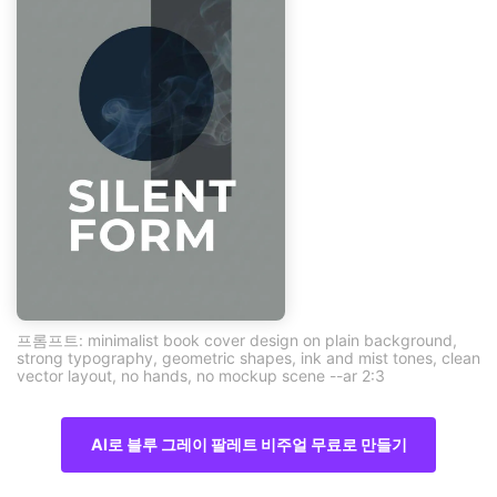
프롬프트: minimalist book cover design on plain background,
strong typography, geometric shapes, ink and mist tones, clean
vector layout, no hands, no mockup scene --ar 2:3
AI로 블루 그레이 팔레트 비주얼 무료로 만들기